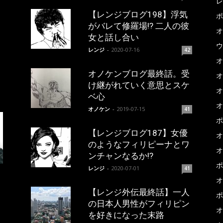
レ
【レンジブログ198】浮気
ポ
がバレて修羅場!? 二人の彼
オ
女と話し合い
ウ
レンジ
-
2020-07-16
42
オ
オノケンブログ最終話。受
オ
け継がれていく意思とスケ
オ
ベ心
オ
オノケン
-
2019-07-15
41
ポ
【レンジブログ187】女優
オ
のようなフィリピーナとワ
オ
ンチャンなるか!?
ポ
レンジ
-
2020-07-01
41
オ
【レンジ外伝最終話】一人
ポ
の日本人男性がフィリピン
オ
を好きになった末路