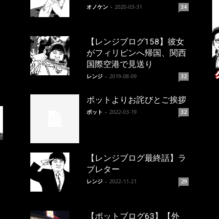
オノケン
-
2020-03-31
34
【レンジブログ158】彼女
がフィリピンへ帰国、関西
国際空港で見送り
レンジ
-
2019-08-09
32
ポットよりお詫びとご挨拶
ポット
-
2022-03-19
32
【レンジブログ最終話】ラ
ブレター
レンジ
-
2022-11-21
29
【ポットブログ63】【外