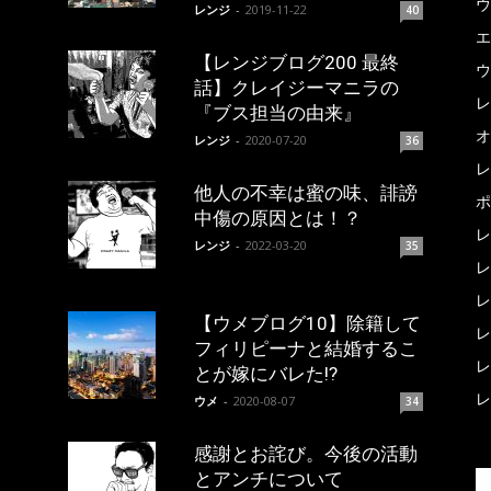
ウ
レンジ
-
2019-11-22
40
エ
【レンジブログ200 最終
ウ
話】クレイジーマニラの
レ
『ブス担当の由来』
オ
レンジ
-
2020-07-20
36
レ
他人の不幸は蜜の味、誹謗
ポ
中傷の原因とは！？
レ
レンジ
-
2022-03-20
35
レ
レ
【ウメブログ10】除籍して
レ
フィリピーナと結婚するこ
レ
とが嫁にバレた!?
レ
ウメ
-
2020-08-07
34
感謝とお詫び。今後の活動
とアンチについて