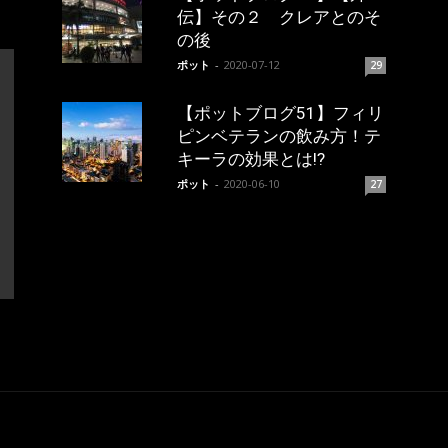
伝】その２ クレアとのそ
の後
ポット
-
2020-07-12
29
【ポットブログ51】フィリ
ピンベテランの飲み方！テ
キーラの効果とは!?
ポット
-
2020-06-10
27