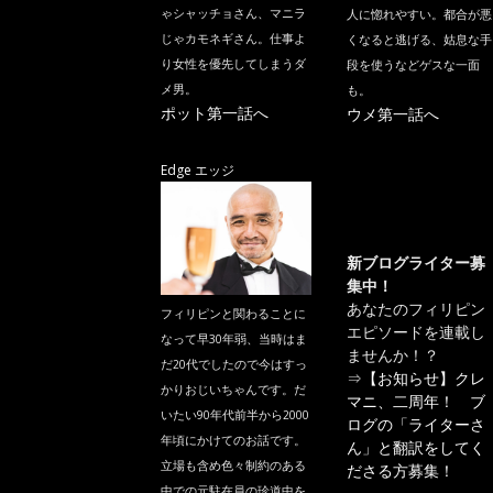
ゃシャッチョさん、マニラ
人に惚れやすい。都合が悪
じゃカモネギさん。仕事よ
くなると逃げる、姑息な手
り女性を優先してしまうダ
段を使うなどゲスな一面
メ男。
も。
ポット第一話へ
ウメ第一話へ
Edge エッジ
新ブログライター募
集中！
あなたのフィリピン
フィリピンと関わることに
エピソードを連載し
なって早30年弱、当時はま
ませんか！？
だ20代でしたので今はすっ
⇒
【お知らせ】クレ
かりおじいちゃんです。だ
マニ、二周年！ ブ
いたい90年代前半から2000
ログの「ライターさ
年頃にかけてのお話です。
ん」と翻訳をしてく
立場も含め色々制約のある
ださる方募集！
中での元駐在員の珍道中を