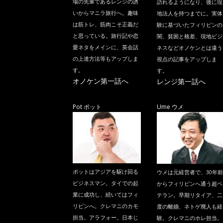
場の先輩であるレンジの誘
訪れるようになり、後に現
いからマニラ旅行へ。趣味
地法人を持つまでに。実体
は筋トレ、筋肉こそ正義だ
験に基づいたフィリピンの
と思っている。旅行記や恋
闇、貧困と格差、現地ビジ
愛ネタをメインに、英会話
ネスなどオノケンとは違う
の上達方法等もアップしま
視点の記事をアップしま
す。
す。
オノケン第一話へ
レンジ第一話へ
Pot ポット
Ume ウメ
ポットはアジアを駆け回る
ウメは元経営者で、30年前
ビジネスマン。タイでの起
からフィリピンへ通う超ベ
業に成功し、続いてはフィ
テラン。早期リタイア、二
リピンへ。クレマニのカモ
度の離婚、ネトゲ廃人も経
担当。アラフォー。日本じ
験。クレマニのホレ担当。