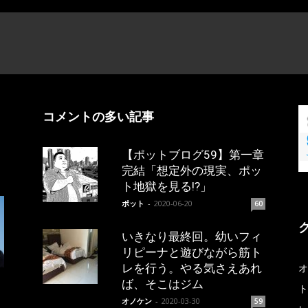
コメントの多い記事
【ポットブログ59】第一章
完結「想定外の現実、ポッ
ト地獄を見る!?」
ポット
-
2020-06-20
60
いきなり最終回。幼いフィ
リピーナと遊びながら筋ト
レを行う。やる気さえあれ
オ
ば、そこはジム
ト
オノケン
-
2020-03-30
59