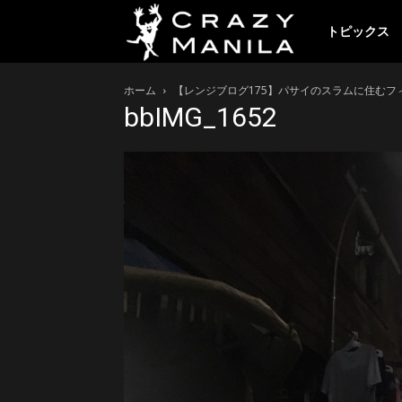
ク
トピックス
ホーム
【レンジブログ175】パサイのスラムに住むフ
レ
bbIMG_1652
イ
ジ
ー
マ