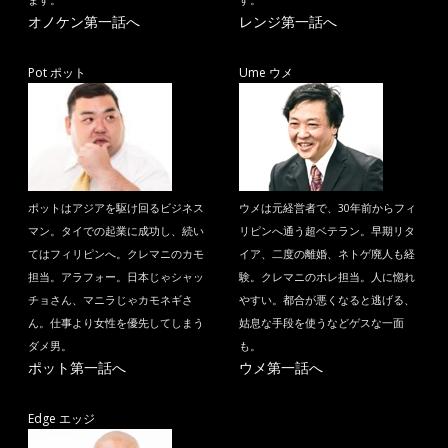
ます。
す。
オノケン第一話へ
レンジ第一話へ
Pot ポット
Ume ウメ
ポットはアジアを駆け回るビジネス
ウメは元経営者で、30年前からフィ
マン。タイでの起業に成功し、続い
リピンへ通う超ベテラン。早期リタ
てはフィリピンへ。クレマニのカモ
イア、二度の離婚、ネトゲ廃人も経
担当。アラフォー。日本じゃシャッ
験。クレマニのホレ担当。人に惚れ
チョさん、マニラじゃカモネギさ
やすい。都合が悪くなると逃げる、
ん。仕事より女性を優先してしまう
姑息な手段を使うなどゲスな一面
ダメ男。
も。
ポット第一話へ
ウメ第一話へ
Edge エッジ