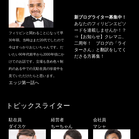
新ブログライター募集中！
あなたのフィリピンエピソ
ードを連載しませんか！？
フィリピンと関わることになって早
⇒
【お知らせ】クレマニ、
30年弱、当時はまだ20代でしたので
二周年！ ブログの「ライ
今はすっかりおじいちゃんです。だ
ターさん」と翻訳をしてく
いたい90年代前半から2000年頃にか
ださる方募集！
けてのお話です。立場も含め色々制
約のある中での元駐在員の珍道中を
見ていただけたらと思います。
エッジ第一話へ
トピックスライター
駐在員
経営者
会社員
ダイスケ
ちーちゃん
マシャ