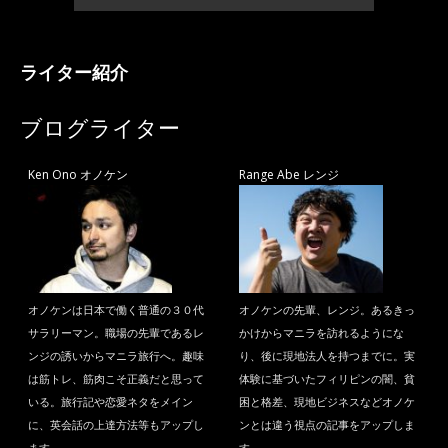
ライター紹介
ブログライター
Ken Ono オノケン
Range Abe レンジ
オノケンは日本で働く普通の３０代
オノケンの先輩、レンジ。あるきっ
サラリーマン。職場の先輩であるレ
かけからマニラを訪れるようにな
ンジの誘いからマニラ旅行へ。趣味
り、後に現地法人を持つまでに。実
は筋トレ、筋肉こそ正義だと思って
体験に基づいたフィリピンの闇、貧
いる。旅行記や恋愛ネタをメイン
困と格差、現地ビジネスなどオノケ
に、英会話の上達方法等もアップし
ンとは違う視点の記事をアップしま