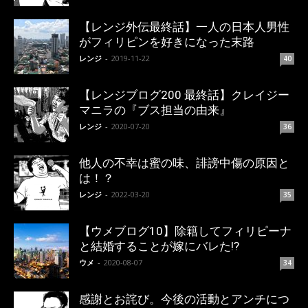
【レンジ外伝最終話】一人の日本人男性
がフィリピンを好きになった末路
レンジ
-
2019-11-22
40
【レンジブログ200 最終話】クレイジー
マニラの『ブス担当の由来』
レンジ
-
2020-07-20
36
他人の不幸は蜜の味、誹謗中傷の原因と
は！？
レンジ
-
2022-03-20
35
【ウメブログ10】除籍してフィリピーナ
と結婚することが嫁にバレた!?
ウメ
-
2020-08-07
34
感謝とお詫び。今後の活動とアンチにつ