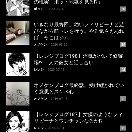
の現実、ポット地獄を見る!?」
ポット
-
2020-06-20
60
いきなり最終回。幼いフィリピーナと遊
びながら筋トレを行う。やる気さえあれ
ば、そこはジム
オノケン
-
2020-03-30
59
【レンジブログ198】浮気がバレて修羅
場!? 二人の彼女と話し合い
レンジ
-
2020-07-16
42
オノケンブログ最終話。受け継がれてい
く意思とスケベ心
オノケン
-
2019-07-15
41
【レンジブログ187】女優のようなフィ
リピーナとワンチャンなるか!?
レンジ
-
2020-07-01
41