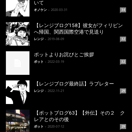
いて
オノケン
-
2020-03-31
34
【レンジブログ158】彼女がフィリピン
へ帰国、関西国際空港で見送り
レンジ
-
2019-08-09
32
ポットよりお詫びとご挨拶
ポット
-
2022-03-19
32
【レンジブログ最終話】ラブレター
レンジ
-
2022-11-21
29
【ポットブログ63】【外伝】その２ ク
レアとのその後
ポット
-
2020-07-12
29