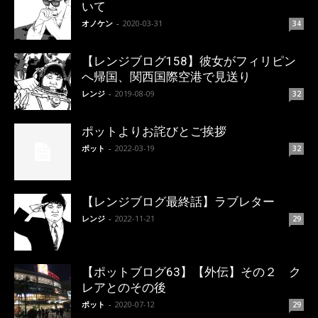
いて
オノケン
-
2020-03-31
34
【レンジブログ158】彼女がフィリピン
へ帰国、関西国際空港で見送り
レンジ
-
2019-08-09
32
ポットよりお詫びとご挨拶
ポット
-
2022-03-19
32
【レンジブログ最終話】ラブレター
レンジ
-
2022-11-21
29
【ポットブログ63】【外伝】その２ ク
レアとのその後
ポット
-
2020-07-12
29