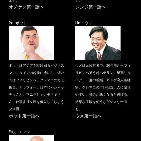
ます。
す。
オノケン第一話へ
レンジ第一話へ
Pot ポット
Ume ウメ
ポットはアジアを駆け回るビジネス
ウメは元経営者で、30年前からフィ
マン。タイでの起業に成功し、続い
リピンへ通う超ベテラン。早期リタ
てはフィリピンへ。クレマニのカモ
イア、二度の離婚、ネトゲ廃人も経
担当。アラフォー。日本じゃシャッ
験。クレマニのホレ担当。人に惚れ
チョさん、マニラじゃカモネギさ
やすい。都合が悪くなると逃げる、
ん。仕事より女性を優先してしまう
姑息な手段を使うなどゲスな一面
ダメ男。
も。
ポット第一話へ
ウメ第一話へ
Edge エッジ