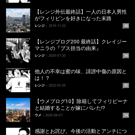
【レンジ外伝最終話】一人の日本人男性
がフィリピンを好きになった末路
レンジ
-
2019-11-22
40
【レンジブログ200 最終話】クレイジー
マニラの『ブス担当の由来』
レンジ
-
2020-07-20
36
他人の不幸は蜜の味、誹謗中傷の原因と
は！？
レンジ
-
2022-03-20
35
【ウメブログ10】除籍してフィリピーナ
と結婚することが嫁にバレた!?
ウメ
-
2020-08-07
34
感謝とお詫び。今後の活動とアンチにつ