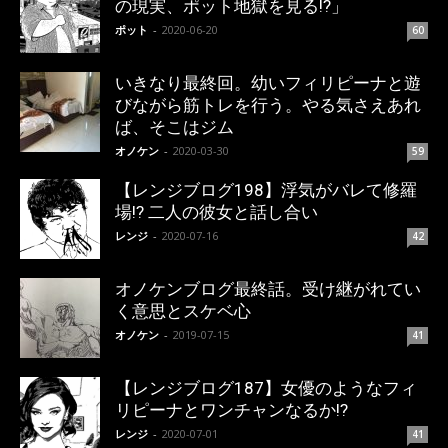
の現実、ポット地獄を見る!?」
ポット
-
2020-06-20
60
いきなり最終回。幼いフィリピーナと遊
びながら筋トレを行う。やる気さえあれ
ば、そこはジム
オノケン
-
2020-03-30
59
【レンジブログ198】浮気がバレて修羅
場!? 二人の彼女と話し合い
レンジ
-
2020-07-16
42
オノケンブログ最終話。受け継がれてい
く意思とスケベ心
オノケン
-
2019-07-15
41
【レンジブログ187】女優のようなフィ
リピーナとワンチャンなるか!?
レンジ
-
2020-07-01
41