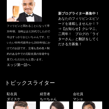
新ブログライター募集中！
あなたのフィリピンエピソ
ードを連載しませんか！？
フィリピンと関わることになって早
⇒
【お知らせ】クレマニ、
30年弱、当時はまだ20代でしたので
二周年！ ブログの「ライ
今はすっかりおじいちゃんです。だ
ターさん」と翻訳をしてく
いたい90年代前半から2000年頃にか
ださる方募集！
けてのお話です。立場も含め色々制
約のある中での元駐在員の珍道中を
見ていただけたらと思います。
エッジ第一話へ
トピックスライター
駐在員
経営者
会社員
ダイスケ
ちーちゃん
マシャ