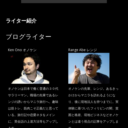
ライター紹介
ブログライター
Ken Ono オノケン
Range Abe レンジ
オノケンは日本で働く普通の３０代
オノケンの先輩、レンジ。あるきっ
サラリーマン。職場の先輩であるレ
かけからマニラを訪れるようにな
ンジの誘いからマニラ旅行へ。趣味
り、後に現地法人を持つまでに。実
は筋トレ、筋肉こそ正義だと思って
体験に基づいたフィリピンの闇、貧
いる。旅行記や恋愛ネタをメイン
困と格差、現地ビジネスなどオノケ
に、英会話の上達方法等もアップし
ンとは違う視点の記事をアップしま