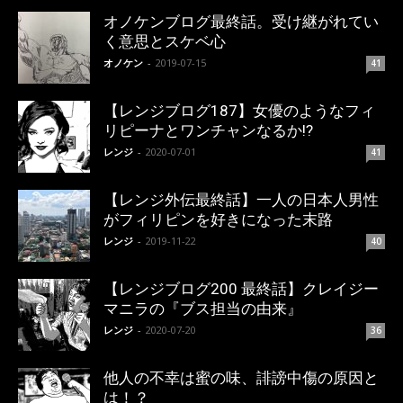
オノケンブログ最終話。受け継がれてい
く意思とスケベ心
オノケン
-
2019-07-15
41
【レンジブログ187】女優のようなフィ
リピーナとワンチャンなるか!?
レンジ
-
2020-07-01
41
【レンジ外伝最終話】一人の日本人男性
がフィリピンを好きになった末路
レンジ
-
2019-11-22
40
【レンジブログ200 最終話】クレイジー
マニラの『ブス担当の由来』
レンジ
-
2020-07-20
36
他人の不幸は蜜の味、誹謗中傷の原因と
は！？