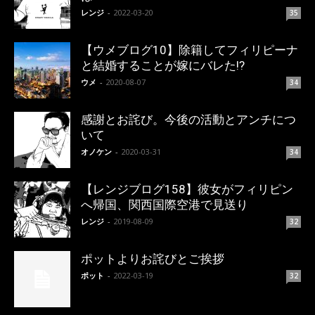
レンジ
-
2022-03-20
35
【ウメブログ10】除籍してフィリピーナ
と結婚することが嫁にバレた!?
ウメ
-
2020-08-07
34
感謝とお詫び。今後の活動とアンチにつ
いて
オノケン
-
2020-03-31
34
【レンジブログ158】彼女がフィリピン
へ帰国、関西国際空港で見送り
レンジ
-
2019-08-09
32
ポットよりお詫びとご挨拶
ポット
-
2022-03-19
32