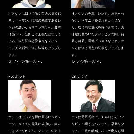
オノケンは日本で働く普通の３０代
オノケンの先輩、レンジ。あるきっ
サラリーマン。職場の先輩であるレ
かけからマニラを訪れるようにな
ンジの誘いからマニラ旅行へ。趣味
り、後に現地法人を持つまでに。実
は筋トレ、筋肉こそ正義だと思って
体験に基づいたフィリピンの闇、貧
いる。旅行記や恋愛ネタをメイン
困と格差、現地ビジネスなどオノケ
に、英会話の上達方法等もアップし
ンとは違う視点の記事をアップしま
ます。
す。
オノケン第一話へ
レンジ第一話へ
Pot ポット
Ume ウメ
ポットはアジアを駆け回るビジネス
ウメは元経営者で、30年前からフィ
マン。タイでの起業に成功し、続い
リピンへ通う超ベテラン。早期リタ
てはフィリピンへ。クレマニのカモ
イア、二度の離婚、ネトゲ廃人も経