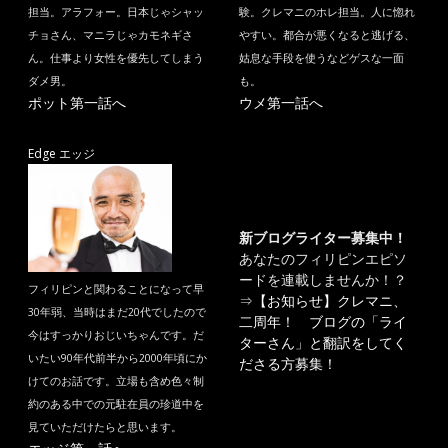
担当。アラフォー。日本じゃシャッ
験。クレマニのホレ担当。人に惚れ
チョさん、マニラじゃカモネギさ
やすい。都合が悪くなると逃げる、
ん。仕事より女性を優先してしまう
姑息な手段を使うなどゲスな一面
ダメ男。
も。
ポット第一話へ
ウメ第一話へ
Edge エッジ
新ブログライター募集中！
あなたのフィリピンエピソ
ードを連載しませんか！？
フィリピンと関わることになって早
⇒
【お知らせ】クレマニ、
30年弱、当時はまだ20代でしたので
二周年！ ブログの「ライ
今はすっかりおじいちゃんです。だ
ターさん」と翻訳をしてく
いたい90年代前半から2000年頃にか
ださる方募集！
けてのお話です。立場も含め色々制
約のある中での元駐在員の珍道中を
見ていただけたらと思います。