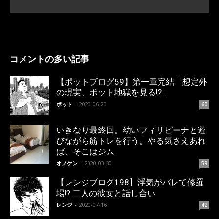
コメントの多い記事
【ポットブログ59】第一章完結「想定外
の現実、ポット地獄を見る!?」
ポット
-
2020-06-20
60
いきなり最終回。幼いフィリピーナと遊
びながら筋トレを行う。やる気さえあれ
ば、そこはジム
オノケン
-
2020-03-30
59
【レンジブログ198】浮気がバレて修羅
場!? 二人の彼女と話し合い
レンジ
-
2020-07-16
42