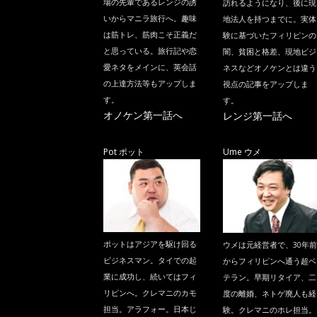
場の先輩であるレンジの誘
訪れるようになり、後に現
いからマニラ旅行へ。趣味
地法人を持つまでに。実体
は筋トレ、筋肉こそ正義だ
験に基づいたフィリピンの
と思っている。旅行記や恋
闇、貧困と格差、現地ビジ
愛ネタをメインに、英会話
ネスなどオノケンとは違う
の上達方法等もアップしま
視点の記事をアップしま
す。
す。
オノケン第一話へ
レンジ第一話へ
Pot ポット
Ume ウメ
ポットはアジアを駆け回る
ウメは元経営者で、30年前
ビジネスマン。タイでの起
からフィリピンへ通う超ベ
業に成功し、続いてはフィ
テラン。早期リタイア、二
リピンへ。クレマニのカモ
度の離婚、ネトゲ廃人も経
担当。アラフォー。日本じ
験。クレマニのホレ担当。