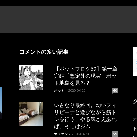
コメントの多い記事
【ポットブログ59】第一章
完結「想定外の現実、ポッ
ト地獄を見る!?」
ポット
-
2020-06-20
60
いきなり最終回。幼いフィ
リピーナと遊びながら筋ト
レを行う。やる気さえあれ
オ
ば、そこはジム
ト
オノケン
-
2020-03-30
59