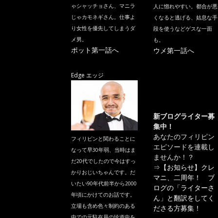
ゃシャッチョさん、マニラ
人に惚れやすい。都合が悪
じゃカモネギさん。仕事よ
くなると逃げる、姑息な手
り女性を優先してしまうダ
段を使うなどゲスな一面
メ男。
も。
ポット第一話へ
ウメ第一話へ
Edge エッジ
新ブログライター募
集中！
あなたのフィリピン
フィリピンと関わることに
エピソードを連載し
なって早30年弱、当時はま
ませんか！？
だ20代でしたので今はすっ
⇒
【お知らせ】クレ
かりおじいちゃんです。だ
マニ、二周年！ ブ
いたい90年代前半から2000
ログの「ライターさ
年頃にかけてのお話です。
ん」と翻訳をしてく
立場も含め色々制約のある
ださる方募集！
中での元駐在員の珍道中を