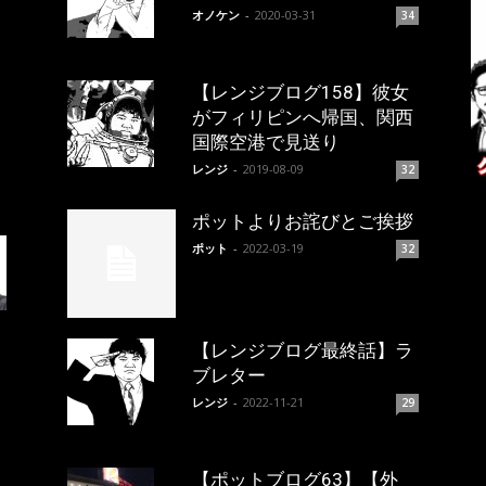
オノケン
-
2020-03-31
34
【レンジブログ158】彼女
がフィリピンへ帰国、関西
国際空港で見送り
レンジ
-
2019-08-09
32
ポットよりお詫びとご挨拶
ポット
-
2022-03-19
32
【レンジブログ最終話】ラ
ブレター
レンジ
-
2022-11-21
29
【ポットブログ63】【外