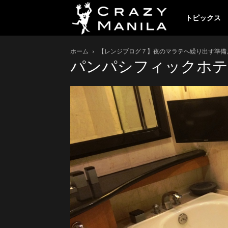
ク
トピックス
ホーム
【レンジブログ７】夜のマラテへ繰り出す準備
レ
パンパシフィックホテ
イ
ジ
ー
マ