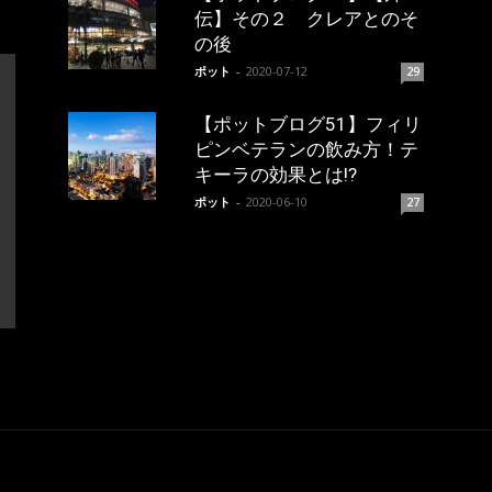
伝】その２ クレアとのそ
の後
ポット
-
2020-07-12
29
【ポットブログ51】フィリ
ピンベテランの飲み方！テ
キーラの効果とは!?
ポット
-
2020-06-10
27