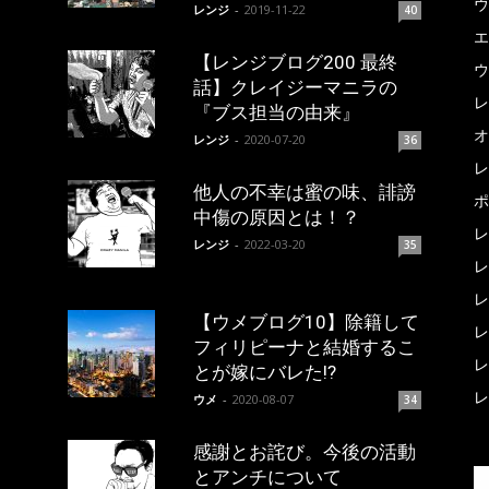
ウ
レンジ
-
2019-11-22
40
エ
【レンジブログ200 最終
ウ
話】クレイジーマニラの
レ
『ブス担当の由来』
オ
レンジ
-
2020-07-20
36
レ
他人の不幸は蜜の味、誹謗
ポ
中傷の原因とは！？
レ
レンジ
-
2022-03-20
35
レ
レ
【ウメブログ10】除籍して
レ
フィリピーナと結婚するこ
レ
とが嫁にバレた!?
レ
ウメ
-
2020-08-07
34
感謝とお詫び。今後の活動
とアンチについて