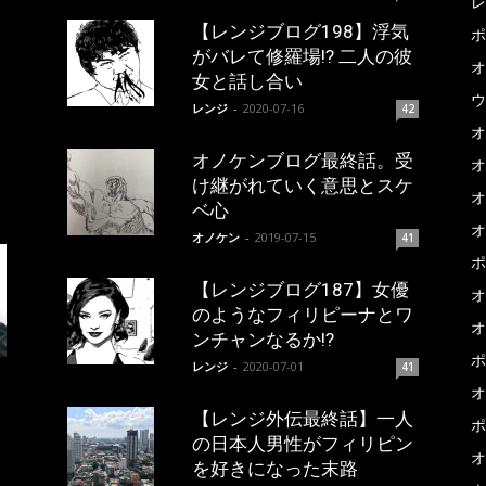
レ
【レンジブログ198】浮気
ポ
がバレて修羅場!? 二人の彼
オ
女と話し合い
ウ
レンジ
-
2020-07-16
42
オ
オノケンブログ最終話。受
オ
け継がれていく意思とスケ
オ
ベ心
オ
オノケン
-
2019-07-15
41
ポ
【レンジブログ187】女優
オ
のようなフィリピーナとワ
オ
ンチャンなるか!?
ポ
レンジ
-
2020-07-01
41
オ
【レンジ外伝最終話】一人
ポ
の日本人男性がフィリピン
オ
を好きになった末路