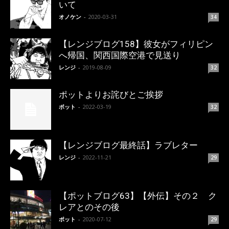
いて
オノケン
-
2020-03-31
34
【レンジブログ158】彼女がフィリピン
へ帰国、関西国際空港で見送り
レンジ
-
2019-08-09
32
ポットよりお詫びとご挨拶
ポット
-
2022-03-19
32
【レンジブログ最終話】ラブレター
レンジ
-
2022-11-21
29
【ポットブログ63】【外伝】その２ ク
レアとのその後
ポット
-
2020-07-12
29