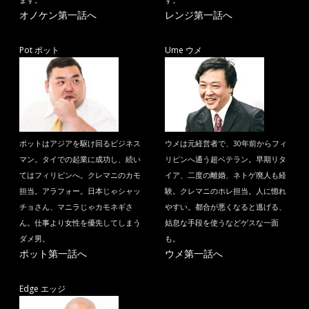
ます。
す。
オノケン第一話へ
レンジ第一話へ
Pot ポット
Ume ウメ
ポットはアジアを駆け回るビジネス
ウメは元経営者で、30年前からフィ
マン。タイでの起業に成功し、続い
リピンへ通う超ベテラン。早期リタ
てはフィリピンへ。クレマニのカモ
イア、二度の離婚、ネトゲ廃人も経
担当。アラフォー。日本じゃシャッ
験。クレマニのホレ担当。人に惚れ
チョさん、マニラじゃカモネギさ
やすい。都合が悪くなると逃げる、
ん。仕事より女性を優先してしまう
姑息な手段を使うなどゲスな一面
ダメ男。
も。
ポット第一話へ
ウメ第一話へ
Edge エッジ