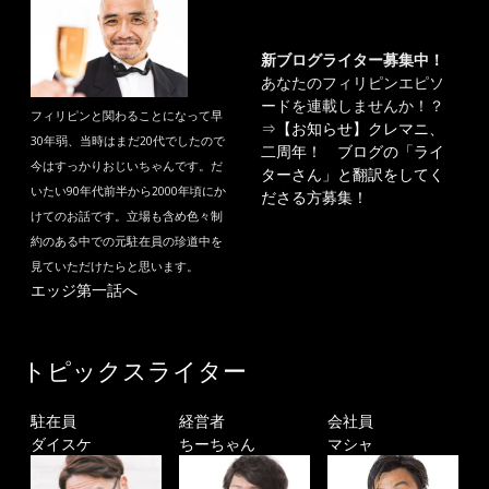
新ブログライター募集中！
あなたのフィリピンエピソ
ードを連載しませんか！？
フィリピンと関わることになって早
⇒
【お知らせ】クレマニ、
30年弱、当時はまだ20代でしたので
二周年！ ブログの「ライ
今はすっかりおじいちゃんです。だ
ターさん」と翻訳をしてく
いたい90年代前半から2000年頃にか
ださる方募集！
けてのお話です。立場も含め色々制
約のある中での元駐在員の珍道中を
見ていただけたらと思います。
エッジ第一話へ
トピックスライター
駐在員
経営者
会社員
ダイスケ
ちーちゃん
マシャ