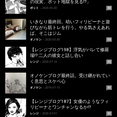
の現実、ポット地獄を見る!?」
ポット
-
2020-06-20
60
いきなり最終回。幼いフィリピーナと遊
びながら筋トレを行う。やる気さえあれ
ば、そこはジム
オノケン
-
2020-03-30
59
【レンジブログ198】浮気がバレて修羅
場!? 二人の彼女と話し合い
レンジ
-
2020-07-16
42
オノケンブログ最終話。受け継がれてい
く意思とスケベ心
オノケン
-
2019-07-15
41
【レンジブログ187】女優のようなフィ
リピーナとワンチャンなるか!?
レンジ
-
2020-07-01
41