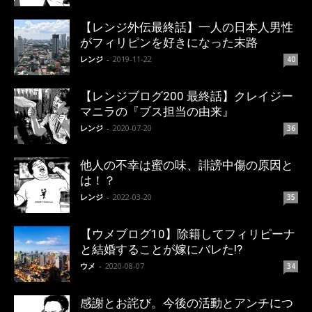
【レンジ外伝最終話】一人の日本人男性
がフィリピンを好きになった末路
レンジ
-
2019-11-22
40
【レンジブログ200 最終話】クレイジー
マニラの『ブス担当の由来』
レンジ
-
2020-07-20
36
他人の不幸は蜜の味、誹謗中傷の原因と
は！？
レンジ
-
2022-03-20
35
【ウメブログ10】除籍してフィリピーナ
と結婚することが嫁にバレた!?
ウメ
-
2020-08-07
34
感謝とお詫び。今後の活動とアンチにつ