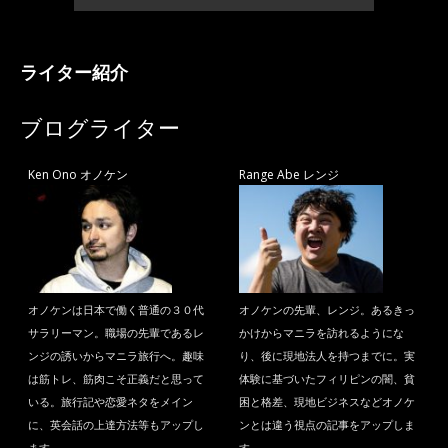
ライター紹介
ブログライター
Ken Ono オノケン
Range Abe レンジ
オノケンは日本で働く普通の３０代
オノケンの先輩、レンジ。あるきっ
サラリーマン。職場の先輩であるレ
かけからマニラを訪れるようにな
ンジの誘いからマニラ旅行へ。趣味
り、後に現地法人を持つまでに。実
は筋トレ、筋肉こそ正義だと思って
体験に基づいたフィリピンの闇、貧
いる。旅行記や恋愛ネタをメイン
困と格差、現地ビジネスなどオノケ
に、英会話の上達方法等もアップし
ンとは違う視点の記事をアップしま