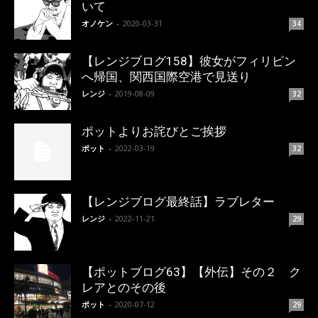
いて
オノケン
-
2020-03-31
34
【レンジブログ158】彼女がフィリピン
へ帰国、関西国際空港で見送り
レンジ
-
2019-08-09
32
ポットよりお詫びとご挨拶
ポット
-
2022-03-19
32
【レンジブログ最終話】ラブレター
レンジ
-
2022-11-21
29
【ポットブログ63】【外伝】その２ ク
レアとのその後
ポット
-
2020-07-12
29