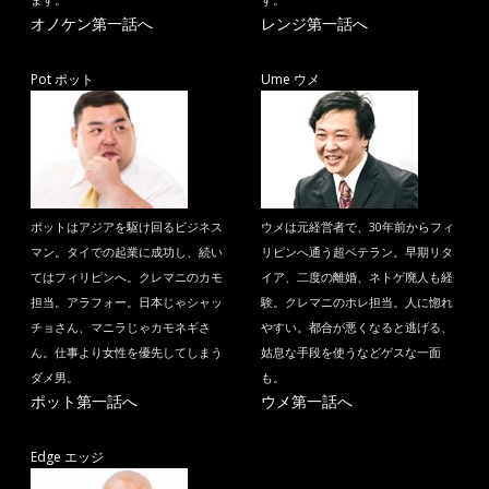
ます。
す。
オノケン第一話へ
レンジ第一話へ
Pot ポット
Ume ウメ
ポットはアジアを駆け回るビジネス
ウメは元経営者で、30年前からフィ
マン。タイでの起業に成功し、続い
リピンへ通う超ベテラン。早期リタ
てはフィリピンへ。クレマニのカモ
イア、二度の離婚、ネトゲ廃人も経
担当。アラフォー。日本じゃシャッ
験。クレマニのホレ担当。人に惚れ
チョさん、マニラじゃカモネギさ
やすい。都合が悪くなると逃げる、
ん。仕事より女性を優先してしまう
姑息な手段を使うなどゲスな一面
ダメ男。
も。
ポット第一話へ
ウメ第一話へ
Edge エッジ