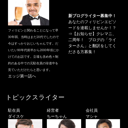
新ブログライター募集中！
あなたのフィリピンエピソ
ードを連載しませんか！？
フィリピンと関わることになって早
⇒
【お知らせ】クレマニ、
30年弱、当時はまだ20代でしたので
二周年！ ブログの「ライ
今はすっかりおじいちゃんです。だ
ターさん」と翻訳をしてく
いたい90年代前半から2000年頃にか
ださる方募集！
けてのお話です。立場も含め色々制
約のある中での元駐在員の珍道中を
見ていただけたらと思います。
エッジ第一話へ
トピックスライター
駐在員
経営者
会社員
ダイスケ
ちーちゃん
マシャ