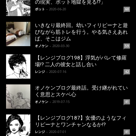
の現実、ポット地獄を見る!?」
ポット
-
2020-06-20
60
いきなり最終回。幼いフィリピーナと遊
びながら筋トレを行う。やる気さえあれ
ば、そこはジム
オノケン
-
2020-03-30
59
【レンジブログ198】浮気がバレて修羅
場!? 二人の彼女と話し合い
レンジ
-
2020-07-16
42
オノケンブログ最終話。受け継がれてい
く意思とスケベ心
オノケン
-
2019-07-15
41
【レンジブログ187】女優のようなフィ
リピーナとワンチャンなるか!?
レンジ
-
2020-07-01
41