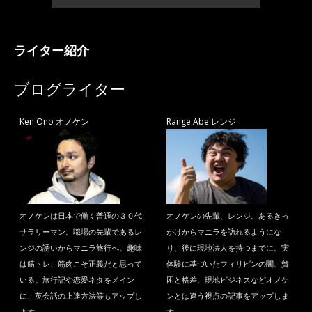
ライター紹介
ブログライター
Ken Ono オノケン
Range Abe レンジ
オノケンは日本で働く普通の３０代
オノケンの先輩、レンジ。あるきっ
サラリーマン。職場の先輩であるレ
かけからマニラを訪れるようにな
ンジの誘いからマニラ旅行へ。趣味
り、後に現地法人を持つまでに。実
は筋トレ、筋肉こそ正義だと思って
体験に基づいたフィリピンの闇、貧
いる。旅行記や恋愛ネタをメイン
困と格差、現地ビジネスなどオノケ
に、英会話の上達方法等もアップし
ンとは違う視点の記事をアップしま