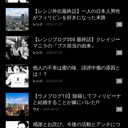
【レンジ外伝最終話】一人の日本人男性
がフィリピンを好きになった末路
レンジ
-
2019-11-22
40
【レンジブログ200 最終話】クレイジー
マニラの『ブス担当の由来』
レンジ
-
2020-07-20
36
他人の不幸は蜜の味、誹謗中傷の原因と
は！？
レンジ
-
2022-03-20
35
【ウメブログ10】除籍してフィリピーナ
と結婚することが嫁にバレた!?
ウメ
-
2020-08-07
34
感謝とお詫び。今後の活動とアンチにつ