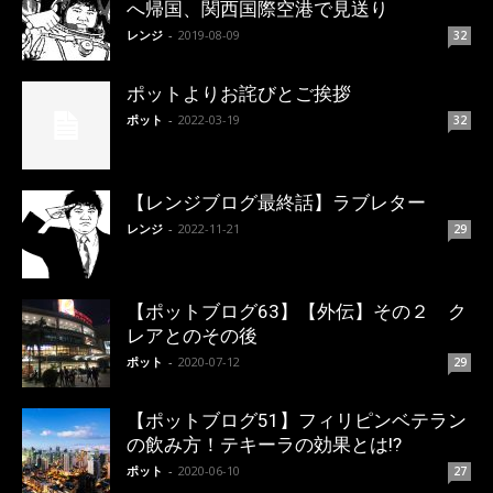
へ帰国、関西国際空港で見送り
レンジ
-
2019-08-09
32
ポットよりお詫びとご挨拶
ポット
-
2022-03-19
32
【レンジブログ最終話】ラブレター
レンジ
-
2022-11-21
29
【ポットブログ63】【外伝】その２ ク
レアとのその後
ポット
-
2020-07-12
29
【ポットブログ51】フィリピンベテラン
の飲み方！テキーラの効果とは!?
ポット
-
2020-06-10
27