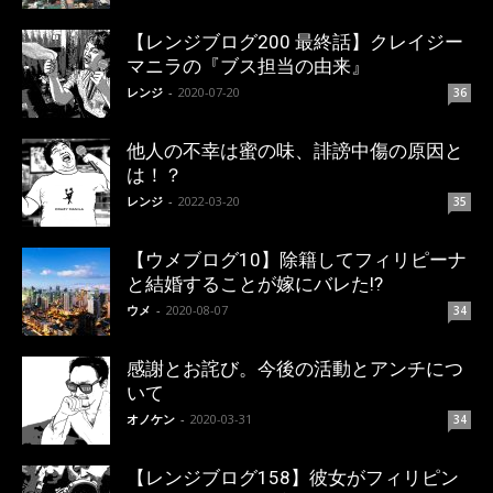
【レンジブログ200 最終話】クレイジー
マニラの『ブス担当の由来』
レンジ
-
2020-07-20
36
他人の不幸は蜜の味、誹謗中傷の原因と
は！？
レンジ
-
2022-03-20
35
【ウメブログ10】除籍してフィリピーナ
と結婚することが嫁にバレた!?
ウメ
-
2020-08-07
34
感謝とお詫び。今後の活動とアンチにつ
いて
オノケン
-
2020-03-31
34
【レンジブログ158】彼女がフィリピン