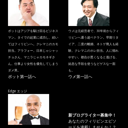
ポットはアジアを駆け回るビジネス
ウメは元経営者で、30年前からフィ
マン。タイでの起業に成功し、続い
リピンへ通う超ベテラン。早期リタ
てはフィリピンへ。クレマニのカモ
イア、二度の離婚、ネトゲ廃人も経
担当。アラフォー。日本じゃシャッ
験。クレマニのホレ担当。人に惚れ
チョさん、マニラじゃカモネギさ
やすい。都合が悪くなると逃げる、
ん。仕事より女性を優先してしまう
姑息な手段を使うなどゲスな一面
ダメ男。
も。
ポット第一話へ
ウメ第一話へ
Edge エッジ
新ブログライター募集中！
あなたのフィリピンエピソ
ードを連載しませんか！？