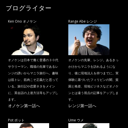
ブログライター
Ken Ono オノケン
Range Abe レンジ
オノケンは日本で働く普通の３０代
オノケンの先輩、レンジ。あるきっ
サラリーマン。職場の先輩であるレ
かけからマニラを訪れるようにな
ンジの誘いからマニラ旅行へ。趣味
り、後に現地法人を持つまでに。実
は筋トレ、筋肉こそ正義だと思って
体験に基づいたフィリピンの闇、貧
いる。旅行記や恋愛ネタをメイン
困と格差、現地ビジネスなどオノケ
に、英会話の上達方法等もアップし
ンとは違う視点の記事をアップしま
ます。
す。
オノケン第一話へ
レンジ第一話へ
Pot ポット
Ume ウメ