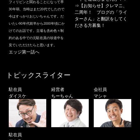
フィリピンと関わることになって早
⇒
【お知らせ】クレマニ、
30年弱、当時はまだ20代でしたので
二周年！ ブログの「ライ
今はすっかりおじいちゃんです。だ
ターさん」と翻訳をしてく
いたい90年代前半から2000年頃にか
ださる方募集！
けてのお話です。立場も含め色々制
約のある中での元駐在員の珍道中を
見ていただけたらと思います。
エッジ第一話へ
トピックスライター
駐在員
経営者
会社員
ダイスケ
ちーちゃん
マシャ
駐在員