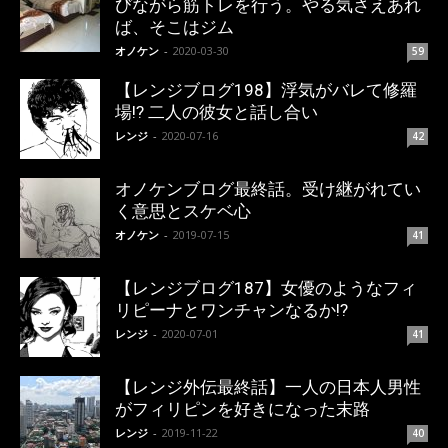
びながら筋トレを行う。やる気さえあれ
ば、そこはジム
オノケン
-
2020-03-30
59
【レンジブログ198】浮気がバレて修羅
場!? 二人の彼女と話し合い
レンジ
-
2020-07-16
42
オノケンブログ最終話。受け継がれてい
く意思とスケベ心
オノケン
-
2019-07-15
41
【レンジブログ187】女優のようなフィ
リピーナとワンチャンなるか!?
レンジ
-
2020-07-01
41
【レンジ外伝最終話】一人の日本人男性
がフィリピンを好きになった末路
レンジ
-
2019-11-22
40