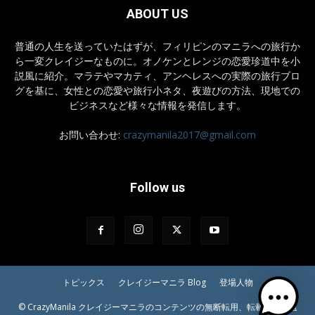
ABOUT US
普通の人生を送っていたはずが、フィリピンのマニラへの旅行か
ら一変クレイジーなものに。オノケンとレンジの恋愛珍道中を小
説風に紹介。マラテやマカティ、アンヘレスへの実際の旅行ブロ
グを基に、女性との恋愛や旅行小ネタ、夜遊びの方法、現地での
ビジネスなど様々な情報を発信します。
お問い合わせ:
crazymanila2017@gmail.com
Follow us
トピックス
クレイジーマニラ Blog
登場人物
© CrazyManila クレイジーマニラのコンテンツの無断転用、転載等はご遠