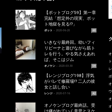
【ポットブログ59】第一章
完結「想定外の現実、ポッ
ト地獄を見る!?」
ポット
-
2020-06-20
60
いきなり最終回。幼いフィ
リピーナと遊びながら筋ト
レを行う。やる気さえあれ
オ
ば、そこはジム
ト
オノケン
-
2020-03-30
59
レ
【レンジブログ198】浮気
ポ
がバレて修羅場!? 二人の彼
オ
女と話し合い
ウ
レンジ
-
2020-07-16
42
オ
オノケンブログ最終話。受
オ
け継がれていく意思とスケ