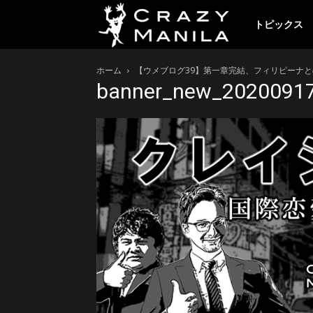
ク
トピックス
ホーム
【ウメブログ39】第一章完結、フィリピーナ
レ
banner_new_2020091
イ
ジ
ー
マ