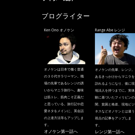
ブログライター
Ken Ono オノケン
Range Abe レンジ
オノケンは日本で働く普通
オノケンの先輩、レンジ。
の３０代サラリーマン。職
あるきっかけからマニラを
場の先輩であるレンジの誘
訪れるようになり、後に現
いからマニラ旅行へ。趣味
地法人を持つまでに。実体
は筋トレ、筋肉こそ正義だ
験に基づいたフィリピンの
と思っている。旅行記や恋
闇、貧困と格差、現地ビジ
愛ネタをメインに、英会話
ネスなどオノケンとは違う
の上達方法等もアップしま
視点の記事をアップしま
す。
す。
オノケン第一話へ
レンジ第一話へ