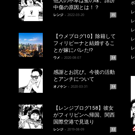
他人の不幸は蜜の味、誹謗
ポ
中傷の原因とは！？
レ
レンジ
-
2022-03-20
35
レ
レ
【ウメブログ10】除籍して
レ
フィリピーナと結婚するこ
レ
とが嫁にバレた!?
レ
ウメ
-
2020-08-07
34
感謝とお詫び。今後の活動
とアンチについて
オノケン
-
2020-03-31
34
【レンジブログ158】彼女
がフィリピンへ帰国、関西
国際空港で見送り
レンジ
-
2019-08-09
32