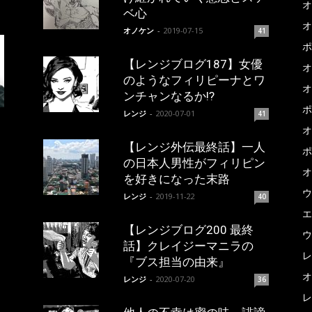
オ
ベ心
オ
オノケン
-
2019-07-15
41
ポ
【レンジブログ187】女優
オ
のようなフィリピーナとワ
オ
ンチャンなるか!?
ポ
レンジ
-
2020-07-01
41
オ
【レンジ外伝最終話】一人
ポ
の日本人男性がフィリピン
オ
を好きになった末路
ウ
レンジ
-
2019-11-22
40
エ
【レンジブログ200 最終
ウ
話】クレイジーマニラの
レ
『ブス担当の由来』
オ
レンジ
-
2020-07-20
36
レ