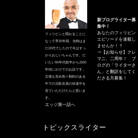
新ブログライター募
集中！
あなたのフィリピン
フィリピンと関わることに
エピソードを連載し
なって早30年弱、当時はま
ませんか！？
だ20代でしたので今はすっ
⇒
【お知らせ】クレ
かりおじいちゃんです。だ
マニ、二周年！ ブ
いたい90年代前半から2000
ログの「ライターさ
年頃にかけてのお話です。
ん」と翻訳をしてく
立場も含め色々制約のある
ださる方募集！
中での元駐在員の珍道中を
見ていただけたらと思いま
す。
エッジ第一話へ
トピックスライター