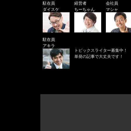
駐在員
経営者
会社員
ダイスケ
ちーちゃん
マシャ
駐在員
アキラ
トピックスライター募集中！
単発の記事で大丈夫です！