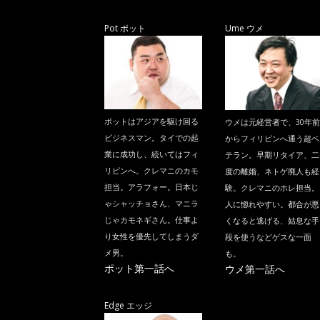
Pot ポット
Ume ウメ
ポットはアジアを駆け回る
ウメは元経営者で、30年前
ビジネスマン。タイでの起
からフィリピンへ通う超ベ
業に成功し、続いてはフィ
テラン。早期リタイア、二
リピンへ。クレマニのカモ
度の離婚、ネトゲ廃人も経
担当。アラフォー。日本じ
験。クレマニのホレ担当。
ゃシャッチョさん、マニラ
人に惚れやすい。都合が悪
じゃカモネギさん。仕事よ
くなると逃げる、姑息な手
り女性を優先してしまうダ
段を使うなどゲスな一面
メ男。
も。
ポット第一話へ
ウメ第一話へ
Edge エッジ