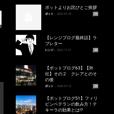
ポットよりお詫びとご挨拶
ポット
-
2022-03-19
32
【レンジブログ最終話】ラ
ブレター
レンジ
-
2022-11-21
29
【ポットブログ63】【外
伝】その２ クレアとのそ
の後
ポット
-
2020-07-12
29
【ポットブログ51】フィリ
ピンベテランの飲み方！テ
キーラの効果とは!?