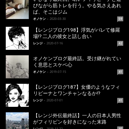
びながら筋トレを行う。やる気さえあれ
ば、そこはジム
オノケン
-
2020-03-30
59
【レンジブログ198】浮気がバレて修羅
場!? 二人の彼女と話し合い
レンジ
-
2020-07-16
42
オノケンブログ最終話。受け継がれてい
く意思とスケベ心
オノケン
-
2019-07-15
41
【レンジブログ187】女優のようなフィ
リピーナとワンチャンなるか!?
レンジ
-
2020-07-01
41
【レンジ外伝最終話】一人の日本人男性
がフィリピンを好きになった末路
レンジ
-
2019-11-22
40