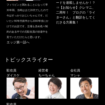
ードを連載しませんか！？
フィリピンと関わることになって早
⇒
【お知らせ】クレマニ、
30年弱、当時はまだ20代でしたので
二周年！ ブログの「ライ
今はすっかりおじいちゃんです。だ
ターさん」と翻訳をしてく
いたい90年代前半から2000年頃にか
ださる方募集！
けてのお話です。立場も含め色々制
約のある中での元駐在員の珍道中を
見ていただけたらと思います。
エッジ第一話へ
トピックスライター
駐在員
経営者
会社員
ダイスケ
ちーちゃん
マシャ
駐在員