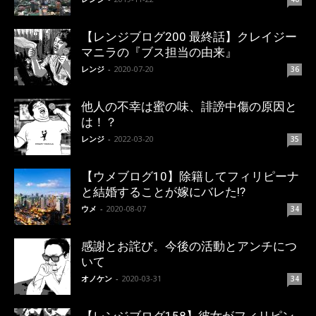
【レンジブログ200 最終話】クレイジー
マニラの『ブス担当の由来』
レンジ
-
2020-07-20
36
他人の不幸は蜜の味、誹謗中傷の原因と
は！？
レンジ
-
2022-03-20
35
【ウメブログ10】除籍してフィリピーナ
と結婚することが嫁にバレた!?
ウメ
-
2020-08-07
34
感謝とお詫び。今後の活動とアンチにつ
いて
オノケン
-
2020-03-31
34