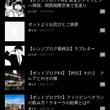
【レンジブログ158】彼女がフィリピン
へ帰国、関西国際空港で見送り
レンジ
-
2019-08-09
32
ポットよりお詫びとご挨拶
ポット
-
2022-03-19
32
【レンジブログ最終話】ラブレター
レンジ
-
2022-11-21
29
【ポットブログ63】【外伝】その２ ク
レアとのその後
ポット
-
2020-07-12
29
【ポットブログ51】フィリピンベテラン
の飲み方！テキーラの効果とは!?
ポット
-
2020-06-10
27