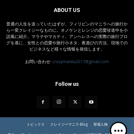
ABOUT US
普通の人生を送っていたはずが、フィリピンのマニラへの旅行か
ら一変クレイジーなものに。オノケンとレンジの恋愛珍道中を小
説風に紹介。マラテやマカティ、アンヘレスへの実際の旅行ブロ
グを基に、女性との恋愛や旅行小ネタ、夜遊びの方法、現地での
ビジネスなど様々な情報を発信します。
お問い合わせ:
crazymanila2017@gmail.com
Follow us
トピックス
クレイジーマニラ Blog
登場人物