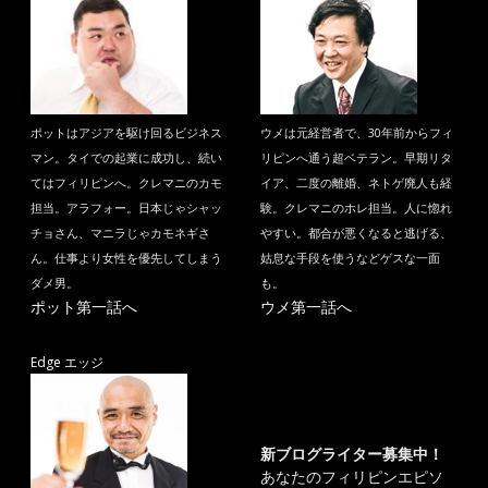
ポットはアジアを駆け回るビジネス
ウメは元経営者で、30年前からフィ
マン。タイでの起業に成功し、続い
リピンへ通う超ベテラン。早期リタ
てはフィリピンへ。クレマニのカモ
イア、二度の離婚、ネトゲ廃人も経
担当。アラフォー。日本じゃシャッ
験。クレマニのホレ担当。人に惚れ
チョさん、マニラじゃカモネギさ
やすい。都合が悪くなると逃げる、
ん。仕事より女性を優先してしまう
姑息な手段を使うなどゲスな一面
ダメ男。
も。
ポット第一話へ
ウメ第一話へ
Edge エッジ
新ブログライター募集中！
あなたのフィリピンエピソ