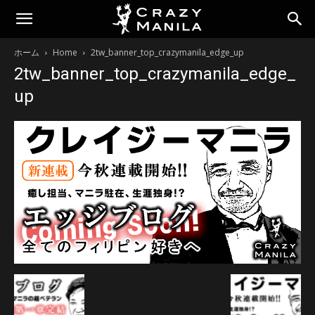
ホーム
Home
2tw_banner_top_crazymanila_edge_up
2tw_banner_top_crazymanila_edge_
up