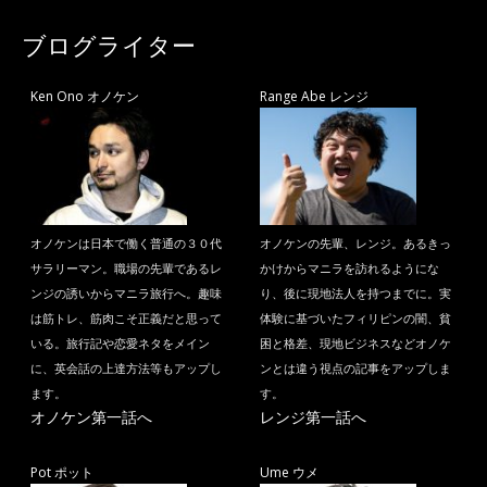
ブログライター
Ken Ono オノケン
Range Abe レンジ
オノケンは日本で働く普通の３０代
オノケンの先輩、レンジ。あるきっ
サラリーマン。職場の先輩であるレ
かけからマニラを訪れるようにな
ンジの誘いからマニラ旅行へ。趣味
り、後に現地法人を持つまでに。実
は筋トレ、筋肉こそ正義だと思って
体験に基づいたフィリピンの闇、貧
いる。旅行記や恋愛ネタをメイン
困と格差、現地ビジネスなどオノケ
に、英会話の上達方法等もアップし
ンとは違う視点の記事をアップしま
ます。
す。
オノケン第一話へ
レンジ第一話へ
Pot ポット
Ume ウメ