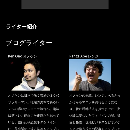
ライター紹介
ブログライター
Ken Ono オノケン
Range Abe レンジ
オノケンは日本で働く普通の３０代
オノケンの先輩、レンジ。あるきっ
サラリーマン。職場の先輩であるレ
かけからマニラを訪れるようにな
ンジの誘いからマニラ旅行へ。趣味
り、後に現地法人を持つまでに。実
は筋トレ、筋肉こそ正義だと思って
体験に基づいたフィリピンの闇、貧
いる。旅行記や恋愛ネタをメイン
困と格差、現地ビジネスなどオノケ
に、英会話の上達方法等もアップし
ンとは違う視点の記事をアップしま