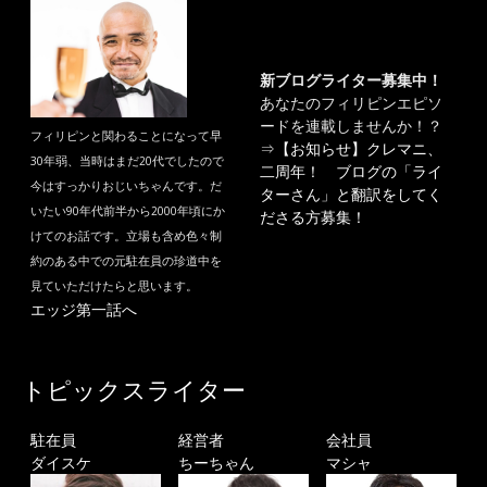
新ブログライター募集中！
あなたのフィリピンエピソ
ードを連載しませんか！？
フィリピンと関わることになって早
⇒
【お知らせ】クレマニ、
30年弱、当時はまだ20代でしたので
二周年！ ブログの「ライ
今はすっかりおじいちゃんです。だ
ターさん」と翻訳をしてく
いたい90年代前半から2000年頃にか
ださる方募集！
けてのお話です。立場も含め色々制
約のある中での元駐在員の珍道中を
見ていただけたらと思います。
エッジ第一話へ
トピックスライター
駐在員
経営者
会社員
ダイスケ
ちーちゃん
マシャ