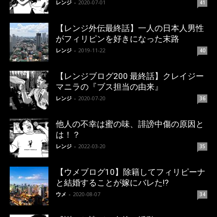
レンジ
-
2020-07-01
41
【レンジ外伝最終話】一人の日本人男性
がフィリピンを好きになった末路
レンジ
-
2019-11-22
40
【レンジブログ200 最終話】クレイジー
マニラの『ブス担当の由来』
レンジ
-
2020-07-20
36
他人の不幸は蜜の味、誹謗中傷の原因と
は！？
レンジ
-
2022-03-20
35
【ウメブログ10】除籍してフィリピーナ
と結婚することが嫁にバレた!?
ウメ
-
2020-08-07
34