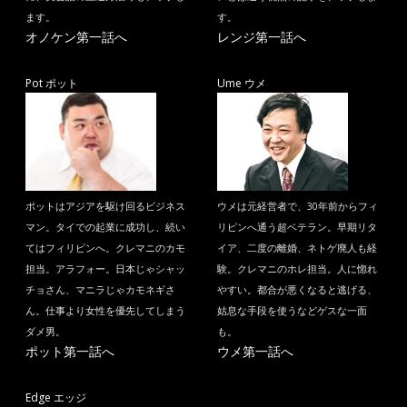
ます。
す。
オノケン第一話へ
レンジ第一話へ
Pot ポット
Ume ウメ
ポットはアジアを駆け回るビジネス
ウメは元経営者で、30年前からフィ
マン。タイでの起業に成功し、続い
リピンへ通う超ベテラン。早期リタ
てはフィリピンへ。クレマニのカモ
イア、二度の離婚、ネトゲ廃人も経
担当。アラフォー。日本じゃシャッ
験。クレマニのホレ担当。人に惚れ
チョさん、マニラじゃカモネギさ
やすい。都合が悪くなると逃げる、
ん。仕事より女性を優先してしまう
姑息な手段を使うなどゲスな一面
ダメ男。
も。
ポット第一話へ
ウメ第一話へ
Edge エッジ