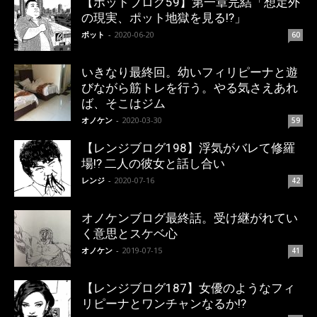
【ポットブログ59】第一章完結「想定外
の現実、ポット地獄を見る!?」
ポット
-
2020-06-20
60
いきなり最終回。幼いフィリピーナと遊
びながら筋トレを行う。やる気さえあれ
ば、そこはジム
オノケン
-
2020-03-30
59
【レンジブログ198】浮気がバレて修羅
場!? 二人の彼女と話し合い
レンジ
-
2020-07-16
42
オノケンブログ最終話。受け継がれてい
く意思とスケベ心
オノケン
-
2019-07-15
41
【レンジブログ187】女優のようなフィ
リピーナとワンチャンなるか!?