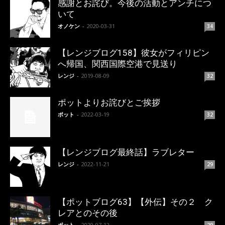
感謝とお詫び。今後の活動とアンチにつ
いて
オノケン
-
2020-03-31
34
【レンジブログ158】彼女がフィリピン
へ帰国、関西国際空港で見送り
レンジ
-
2019-08-09
32
ポットよりお詫びとご挨拶
ポット
-
2022-03-19
32
【レンジブログ最終話】ラブレター
レンジ
-
2022-11-21
29
【ポットブログ63】【外伝】その２ ク
レアとのその後
ポット
-
2020-07-12