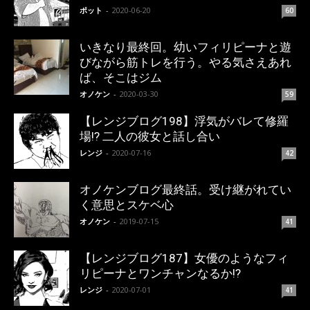
ポット
-
2020-06-20
60
いきなり最終回。幼いフィリピーナと遊
びながら筋トレを行う。やる気さえあれ
ば、そこはジム
オノケン
-
2020-03-30
59
【レンジブログ198】浮気がバレて修羅
場!? 二人の彼女と話し合い
レンジ
-
2020-07-16
42
オノケンブログ最終話。受け継がれてい
く意思とスケベ心
オノケン
-
2019-07-15
41
【レンジブログ187】女優のようなフィ
リピーナとワンチャンなるか!?
レンジ
-
2020-07-01
41