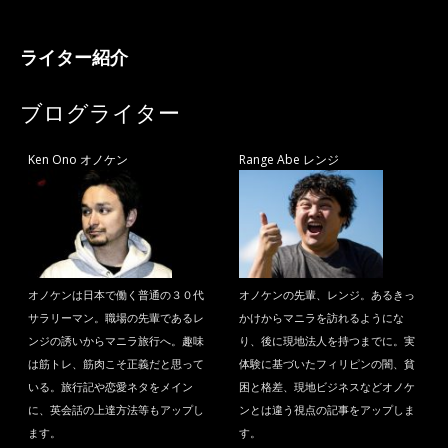
ライター紹介
ブログライター
Ken Ono オノケン
Range Abe レンジ
オノケンは日本で働く普通の３０代
オノケンの先輩、レンジ。あるきっ
サラリーマン。職場の先輩であるレ
かけからマニラを訪れるようにな
ンジの誘いからマニラ旅行へ。趣味
り、後に現地法人を持つまでに。実
は筋トレ、筋肉こそ正義だと思って
体験に基づいたフィリピンの闇、貧
いる。旅行記や恋愛ネタをメイン
困と格差、現地ビジネスなどオノケ
に、英会話の上達方法等もアップし
ンとは違う視点の記事をアップしま
ます。
す。