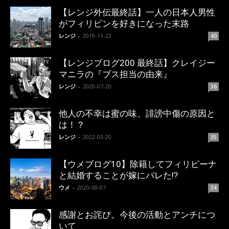
【レンジ外伝最終話】一人の日本人男性
がフィリピンを好きになった末路
レンジ
-
2019-11-22
40
【レンジブログ200 最終話】クレイジー
マニラの『ブス担当の由来』
レンジ
-
2020-07-20
36
他人の不幸は蜜の味、誹謗中傷の原因と
は！？
レンジ
-
2022-03-20
35
【ウメブログ10】除籍してフィリピーナ
と結婚することが嫁にバレた!?
ウメ
-
2020-08-07
34
感謝とお詫び。今後の活動とアンチにつ
いて