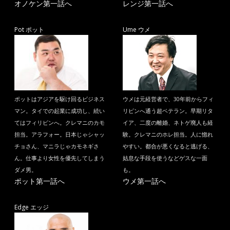
オノケン第一話へ
レンジ第一話へ
Pot ポット
Ume ウメ
ポットはアジアを駆け回るビジネス
ウメは元経営者で、30年前からフィ
マン。タイでの起業に成功し、続い
リピンへ通う超ベテラン。早期リタ
てはフィリピンへ。クレマニのカモ
イア、二度の離婚、ネトゲ廃人も経
担当。アラフォー。日本じゃシャッ
験。クレマニのホレ担当。人に惚れ
チョさん、マニラじゃカモネギさ
やすい。都合が悪くなると逃げる、
ん。仕事より女性を優先してしまう
姑息な手段を使うなどゲスな一面
ダメ男。
も。
ポット第一話へ
ウメ第一話へ
Edge エッジ