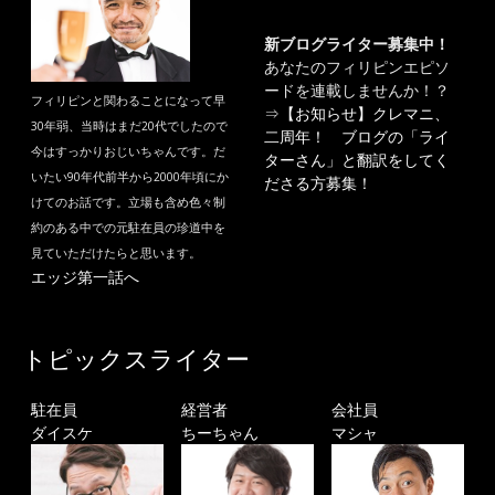
新ブログライター募集中！
あなたのフィリピンエピソ
ードを連載しませんか！？
フィリピンと関わることになって早
⇒
【お知らせ】クレマニ、
30年弱、当時はまだ20代でしたので
二周年！ ブログの「ライ
今はすっかりおじいちゃんです。だ
ターさん」と翻訳をしてく
いたい90年代前半から2000年頃にか
ださる方募集！
けてのお話です。立場も含め色々制
約のある中での元駐在員の珍道中を
見ていただけたらと思います。
エッジ第一話へ
トピックスライター
駐在員
経営者
会社員
ダイスケ
ちーちゃん
マシャ