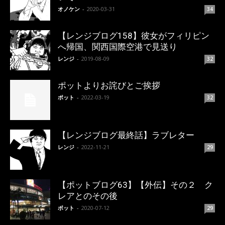
オノケン
-
2020-03-31
34
【レンジブログ158】彼女がフィリピン
へ帰国、関西国際空港で見送り
レンジ
-
2019-08-09
32
ポットよりお詫びとご挨拶
ポット
-
2022-03-19
32
【レンジブログ最終話】ラブレター
レンジ
-
2022-11-21
29
【ポットブログ63】【外伝】その２ ク
レアとのその後
ポット
-
2020-07-12
29