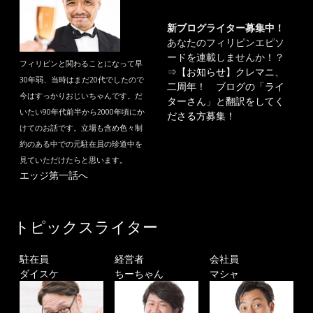
新ブログライター募集中！
あなたのフィリピンエピソ
ードを連載しませんか！？
フィリピンと関わることになって早
⇒
【お知らせ】クレマニ、
30年弱、当時はまだ20代でしたので
二周年！ ブログの「ライ
今はすっかりおじいちゃんです。だ
ターさん」と翻訳をしてく
いたい90年代前半から2000年頃にか
ださる方募集！
けてのお話です。立場も含め色々制
約のある中での元駐在員の珍道中を
見ていただけたらと思います。
エッジ第一話へ
トピックスライター
駐在員
経営者
会社員
ダイスケ
ちーちゃん
マシャ