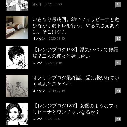
ポット
-
2020-06-20
60
いきなり最終回。幼いフィリピーナと遊
びながら筋トレを行う。やる気さえあれ
ば、そこはジム
オノケン
-
2020-03-30
59
【レンジブログ198】浮気がバレて修羅
場!? 二人の彼女と話し合い
レンジ
-
2020-07-16
42
オノケンブログ最終話。受け継がれてい
く意思とスケベ心
オノケン
-
2019-07-15
41
【レンジブログ187】女優のようなフィ
リピーナとワンチャンなるか!?
レンジ
-
2020-07-01
41