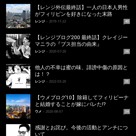
【レンジ外伝最終話】一人の日本人男性
がフィリピンを好きになった末路
レンジ
-
2019-11-22
40
【レンジブログ200 最終話】クレイジー
マニラの『ブス担当の由来』
レンジ
-
2020-07-20
36
他人の不幸は蜜の味、誹謗中傷の原因と
は！？
レンジ
-
2022-03-20
35
【ウメブログ10】除籍してフィリピーナ
と結婚することが嫁にバレた!?
ウメ
-
2020-08-07
34
感謝とお詫び。今後の活動とアンチにつ
いて