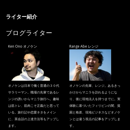
ライター紹介
ブログライター
Ken Ono オノケン
Range Abe レンジ
オノケンは日本で働く普通の３０代
オノケンの先輩、レンジ。あるきっ
サラリーマン。職場の先輩であるレ
かけからマニラを訪れるようにな
ンジの誘いからマニラ旅行へ。趣味
り、後に現地法人を持つまでに。実
は筋トレ、筋肉こそ正義だと思って
体験に基づいたフィリピンの闇、貧
いる。旅行記や恋愛ネタをメイン
困と格差、現地ビジネスなどオノケ
に、英会話の上達方法等もアップし
ンとは違う視点の記事をアップしま
ます。
す。