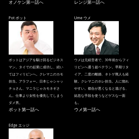
オノケン第一話へ
レンジ第一話へ
Pot ポット
Ume ウメ
ポットはアジアを駆け回るビジネス
ウメは元経営者で、30年前からフィ
マン。タイでの起業に成功し、続い
リピンへ通う超ベテラン。早期リタ
てはフィリピンへ。クレマニのカモ
イア、二度の離婚、ネトゲ廃人も経
担当。アラフォー。日本じゃシャッ
験。クレマニのホレ担当。人に惚れ
チョさん、マニラじゃカモネギさ
やすい。都合が悪くなると逃げる、
ん。仕事より女性を優先してしまう
姑息な手段を使うなどゲスな一面
ダメ男。
も。
ポット第一話へ
ウメ第一話へ
Edge エッジ