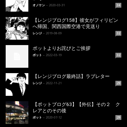
オノケン
-
2020-03-31
34
【レンジブログ158】彼女がフィリピン
へ帰国、関西国際空港で見送り
レンジ
-
2019-08-09
32
ポットよりお詫びとご挨拶
ポット
-
2022-03-19
32
【レンジブログ最終話】ラブレター
レンジ
-
2022-11-21
29
【ポットブログ63】【外伝】その２ ク
レアとのその後
ポット
-
2020-07-12
29