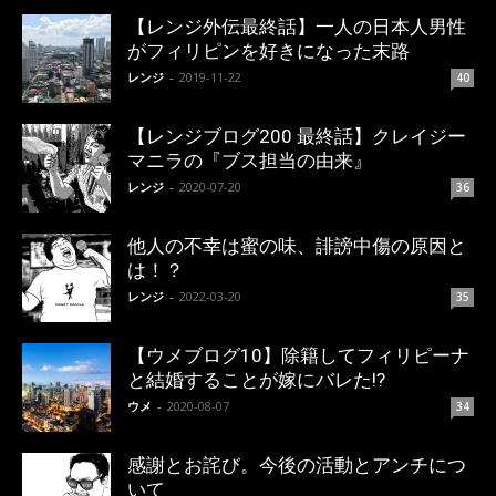
【レンジ外伝最終話】一人の日本人男性
がフィリピンを好きになった末路
レンジ
-
2019-11-22
40
【レンジブログ200 最終話】クレイジー
マニラの『ブス担当の由来』
レンジ
-
2020-07-20
36
他人の不幸は蜜の味、誹謗中傷の原因と
は！？
レンジ
-
2022-03-20
35
【ウメブログ10】除籍してフィリピーナ
と結婚することが嫁にバレた!?
ウメ
-
2020-08-07
34
感謝とお詫び。今後の活動とアンチにつ
いて