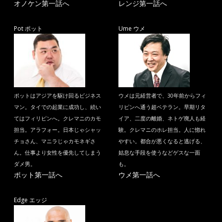
オノケン第一話へ
レンジ第一話へ
Pot ポット
Ume ウメ
ポットはアジアを駆け回るビジネス
ウメは元経営者で、30年前からフィ
マン。タイでの起業に成功し、続い
リピンへ通う超ベテラン。早期リタ
てはフィリピンへ。クレマニのカモ
イア、二度の離婚、ネトゲ廃人も経
担当。アラフォー。日本じゃシャッ
験。クレマニのホレ担当。人に惚れ
チョさん、マニラじゃカモネギさ
やすい。都合が悪くなると逃げる、
ん。仕事より女性を優先してしまう
姑息な手段を使うなどゲスな一面
ダメ男。
も。
ポット第一話へ
ウメ第一話へ
Edge エッジ