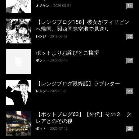
オノケン
-
2020-03-31
34
【レンジブログ158】彼女がフィリピン
へ帰国、関西国際空港で見送り
レンジ
-
2019-08-09
32
ポットよりお詫びとご挨拶
ポット
-
2022-03-19
32
【レンジブログ最終話】ラブレター
レンジ
-
2022-11-21
29
【ポットブログ63】【外伝】その２ ク
レアとのその後
ポット
-
2020-07-12
29