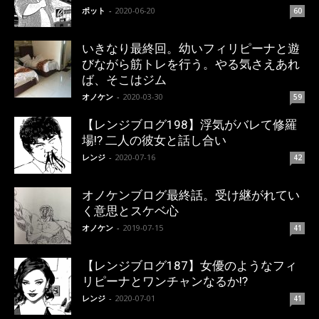
ポット
-
2020-06-20
60
いきなり最終回。幼いフィリピーナと遊
びながら筋トレを行う。やる気さえあれ
ば、そこはジム
オノケン
-
2020-03-30
59
【レンジブログ198】浮気がバレて修羅
場!? 二人の彼女と話し合い
レンジ
-
2020-07-16
42
オノケンブログ最終話。受け継がれてい
く意思とスケベ心
オノケン
-
2019-07-15
41
【レンジブログ187】女優のようなフィ
リピーナとワンチャンなるか!?
レンジ
-
2020-07-01
41