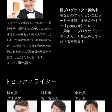
新ブログライター募集中！
あなたのフィリピンエピソ
ードを連載しませんか！？
フィリピンと関わることになって早
⇒
【お知らせ】クレマニ、
30年弱、当時はまだ20代でしたので
二周年！ ブログの「ライ
今はすっかりおじいちゃんです。だ
ターさん」と翻訳をしてく
いたい90年代前半から2000年頃にか
ださる方募集！
けてのお話です。立場も含め色々制
約のある中での元駐在員の珍道中を
見ていただけたらと思います。
エッジ第一話へ
トピックスライター
駐在員
経営者
会社員
ダイスケ
ちーちゃん
マシャ