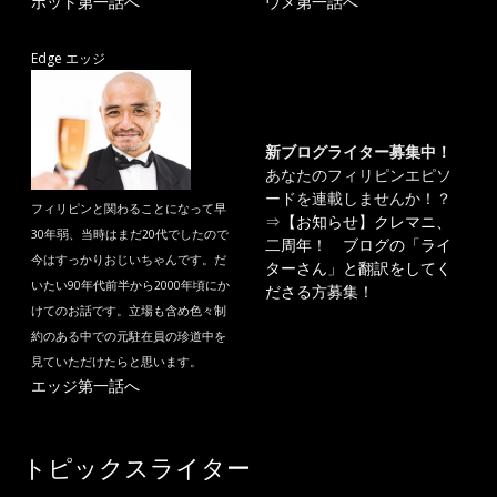
ポット第一話へ
ウメ第一話へ
Edge エッジ
新ブログライター募集中！
あなたのフィリピンエピソ
ードを連載しませんか！？
フィリピンと関わることになって早
⇒
【お知らせ】クレマニ、
30年弱、当時はまだ20代でしたので
二周年！ ブログの「ライ
今はすっかりおじいちゃんです。だ
ターさん」と翻訳をしてく
いたい90年代前半から2000年頃にか
ださる方募集！
けてのお話です。立場も含め色々制
約のある中での元駐在員の珍道中を
見ていただけたらと思います。
エッジ第一話へ
トピックスライター