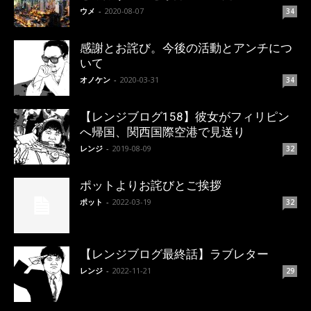
ウメ
-
2020-08-07
34
感謝とお詫び。今後の活動とアンチにつ
いて
オノケン
-
2020-03-31
34
【レンジブログ158】彼女がフィリピン
へ帰国、関西国際空港で見送り
レンジ
-
2019-08-09
32
ポットよりお詫びとご挨拶
ポット
-
2022-03-19
32
【レンジブログ最終話】ラブレター
レンジ
-
2022-11-21
29