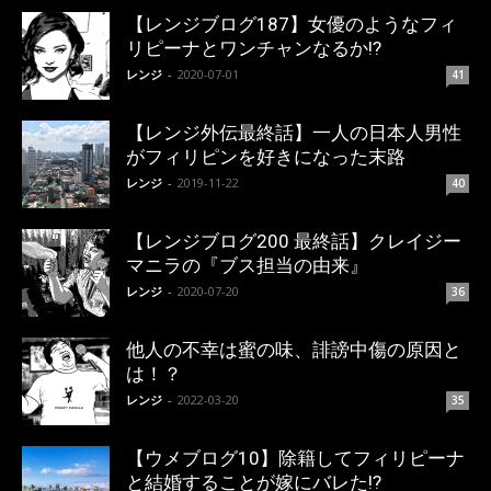
【レンジブログ187】女優のようなフィ
リピーナとワンチャンなるか!?
レンジ
-
2020-07-01
41
【レンジ外伝最終話】一人の日本人男性
がフィリピンを好きになった末路
レンジ
-
2019-11-22
40
【レンジブログ200 最終話】クレイジー
マニラの『ブス担当の由来』
レンジ
-
2020-07-20
36
他人の不幸は蜜の味、誹謗中傷の原因と
は！？
レンジ
-
2022-03-20
35
【ウメブログ10】除籍してフィリピーナ
と結婚することが嫁にバレた!?