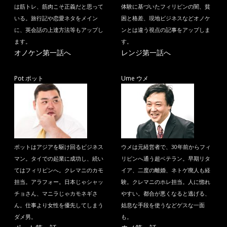
は筋トレ、筋肉こそ正義だと思って
体験に基づいたフィリピンの闇、貧
いる。旅行記や恋愛ネタをメイン
困と格差、現地ビジネスなどオノケ
に、英会話の上達方法等もアップし
ンとは違う視点の記事をアップしま
ます。
す。
オノケン第一話へ
レンジ第一話へ
Pot ポット
Ume ウメ
ポットはアジアを駆け回るビジネス
ウメは元経営者で、30年前からフィ
マン。タイでの起業に成功し、続い
リピンへ通う超ベテラン。早期リタ
てはフィリピンへ。クレマニのカモ
イア、二度の離婚、ネトゲ廃人も経
担当。アラフォー。日本じゃシャッ
験。クレマニのホレ担当。人に惚れ
チョさん、マニラじゃカモネギさ
やすい。都合が悪くなると逃げる、
ん。仕事より女性を優先してしまう
姑息な手段を使うなどゲスな一面
ダメ男。
も。