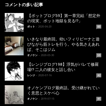
コメントの多い記事
【ポットブログ59】第一章完結「想定外
の現実、ポット地獄を見る!?」
ポット
-
2020-06-20
60
いきなり最終回。幼いフィリピーナと遊
びながら筋トレを行う。やる気さえあれ
ば、そこはジム
オノケン
-
2020-03-30
59
【レンジブログ198】浮気がバレて修羅
場!? 二人の彼女と話し合い
レンジ
-
2020-07-16
42
オノケンブログ最終話。受け継がれてい
く意思とスケベ心
オノケン
-
2019-07-15
41