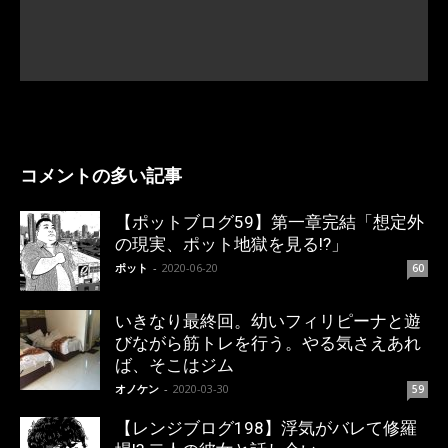
コメントの多い記事
【ポットブログ59】第一章完結「想定外
の現実、ポット地獄を見る!?」
ポット
-
2020-06-20
60
いきなり最終回。幼いフィリピーナと遊
びながら筋トレを行う。やる気さえあれ
ば、そこはジム
オノケン
-
2020-03-30
59
【レンジブログ198】浮気がバレて修羅