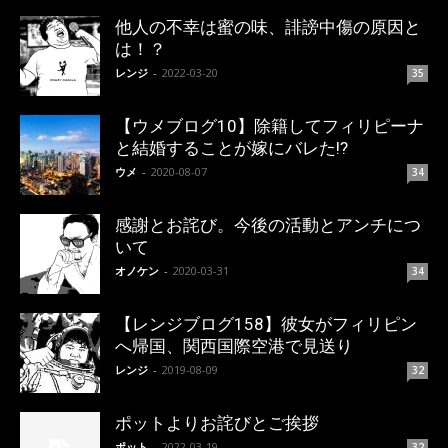
他人の不幸は蜜の味、誹謗中傷の原因と
は！？
レンジ
-
2022-03-20
35
【ウメブログ10】除籍してフィリピーナ
と結婚することが嫁にバレた!?
ウメ
-
2020-08-07
34
感謝とお詫び。今後の活動とアンチにつ
いて
オノケン
-
2020-03-31
34
【レンジブログ158】彼女がフィリピン
へ帰国、関西国際空港で見送り
レンジ
-
2019-08-09
32
ポットよりお詫びとご挨拶
ポット
-
2022-03-19
32