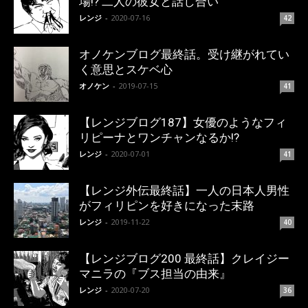
場!? 二人の彼女と話し合い
レンジ
-
2020-07-16
42
オノケンブログ最終話。受け継がれてい
く意思とスケベ心
オノケン
-
2019-07-15
41
【レンジブログ187】女優のようなフィ
リピーナとワンチャンなるか!?
レンジ
-
2020-07-01
41
【レンジ外伝最終話】一人の日本人男性
がフィリピンを好きになった末路
レンジ
-
2019-11-22
40
【レンジブログ200 最終話】クレイジー
マニラの『ブス担当の由来』
レンジ
-
2020-07-20
36