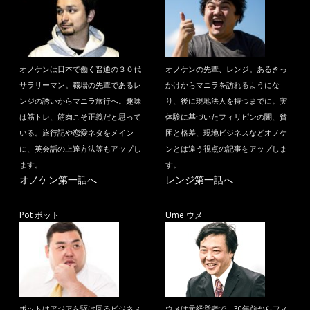
オノケンは日本で働く普通の３０代
オノケンの先輩、レンジ。あるきっ
サラリーマン。職場の先輩であるレ
かけからマニラを訪れるようにな
ンジの誘いからマニラ旅行へ。趣味
り、後に現地法人を持つまでに。実
は筋トレ、筋肉こそ正義だと思って
体験に基づいたフィリピンの闇、貧
いる。旅行記や恋愛ネタをメイン
困と格差、現地ビジネスなどオノケ
に、英会話の上達方法等もアップし
ンとは違う視点の記事をアップしま
ます。
す。
オノケン第一話へ
レンジ第一話へ
Pot ポット
Ume ウメ
ポットはアジアを駆け回るビジネス
ウメは元経営者で、30年前からフィ