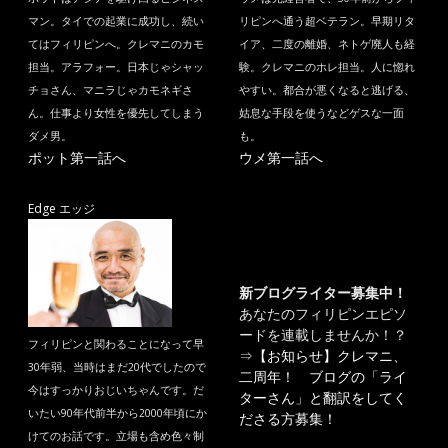
マン。タイでの起業に成功し、続い
リピンへ通う超ベテラン。早期リタ
てはフィリピンへ。クレマニのカモ
イア、二度の離婚、ネトゲ廃人も経
担当。アラフォー。日本じゃシャッ
験。クレマニのホレ担当。人に惚れ
チョさん、マニラじゃカモネギさ
やすい。都合が悪くなると逃げる、
ん。仕事より女性を優先してしまう
姑息な手段を使うなどゲスな一面
ダメ男。
も。
ポット第一話へ
ウメ第一話へ
Edge エッジ
新ブログライター募集中！
あなたのフィリピンエピソ
ードを連載しませんか！？
フィリピンと関わることになって早
⇒
【お知らせ】クレマニ、
30年弱、当時はまだ20代でしたので
二周年！ ブログの「ライ
今はすっかりおじいちゃんです。だ
ターさん」と翻訳をしてく
いたい90年代前半から2000年頃にか
ださる方募集！
けてのお話です。立場も含め色々制