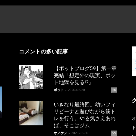
コメントの多い記事
【ポットブログ59】第一章
完結「想定外の現実、ポッ
ト地獄を見る!?」
ポット
-
2020-06-20
60
いきなり最終回。幼いフィ
リピーナと遊びながら筋ト
レを行う。やる気さえあれ
オ
ば、そこはジム
ト
オノケン
-
2020-03-30
59