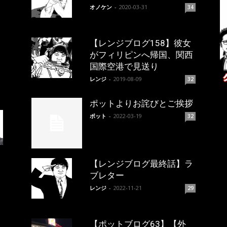
オノケン
-
2020-03-31
34
【レンジブログ158】彼女
がフィリピンへ帰国、関西
国際空港で見送り
レンジ
-
2019-08-09
32
ポットよりお詫びとご挨拶
ポット
-
2022-03-19
32
【レンジブログ最終話】ラ
ブレター
レンジ
-
2022-11-21
29
【ポットブログ63】【外