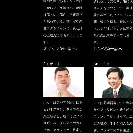
場の先輩であるレンジの誘
訪れるようになり、後に現
いからマニラ旅行へ。趣味
地法人を持つまでに。実体
は筋トレ、筋肉こそ正義だ
験に基づいたフィリピンの
と思っている。旅行記や恋
闇、貧困と格差、現地ビジ
愛ネタをメインに、英会話
ネスなどオノケンとは違う
の上達方法等もアップしま
視点の記事をアップしま
す。
す。
オノケン第一話へ
レンジ第一話へ
Pot ポット
Ume ウメ
ポットはアジアを駆け回る
ウメは元経営者で、30年前
ビジネスマン。タイでの起
からフィリピンへ通う超ベ
業に成功し、続いてはフィ
テラン。早期リタイア、二
リピンへ。クレマニのカモ
度の離婚、ネトゲ廃人も経
担当。アラフォー。日本じ
験。クレマニのホレ担当。