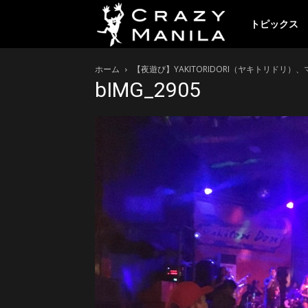
ク
トピックス
ホーム
【夜遊び】YAKITORIDORI（ヤキトリドリ
レ
bIMG_2905
イ
ジ
ー
マ