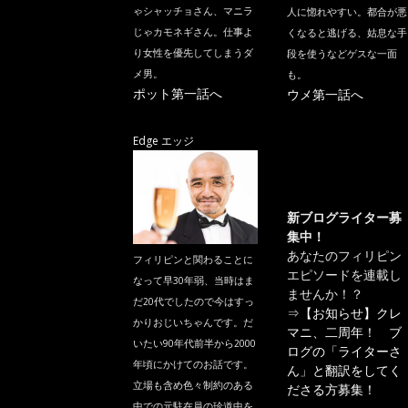
ゃシャッチョさん、マニラ
人に惚れやすい。都合が悪
じゃカモネギさん。仕事よ
くなると逃げる、姑息な手
り女性を優先してしまうダ
段を使うなどゲスな一面
メ男。
も。
ポット第一話へ
ウメ第一話へ
Edge エッジ
新ブログライター募
集中！
あなたのフィリピン
フィリピンと関わることに
エピソードを連載し
なって早30年弱、当時はま
ませんか！？
だ20代でしたので今はすっ
⇒
【お知らせ】クレ
かりおじいちゃんです。だ
マニ、二周年！ ブ
いたい90年代前半から2000
ログの「ライターさ
年頃にかけてのお話です。
ん」と翻訳をしてく
立場も含め色々制約のある
ださる方募集！
中での元駐在員の珍道中を