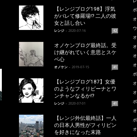
レ
【レンジブログ198】浮気
ポ
がバレて修羅場!? 二人の彼
オ
女と話し合い
ウ
レンジ
-
2020-07-16
42
オ
オノケンブログ最終話。受
オ
け継がれていく意思とスケ
オ
ベ心
オ
オノケン
-
2019-07-15
41
ポ
【レンジブログ187】女優
オ
のようなフィリピーナとワ
オ
ンチャンなるか!?
ポ
レンジ
-
2020-07-01
41
オ
【レンジ外伝最終話】一人
ポ
の日本人男性がフィリピン
オ
を好きになった末路