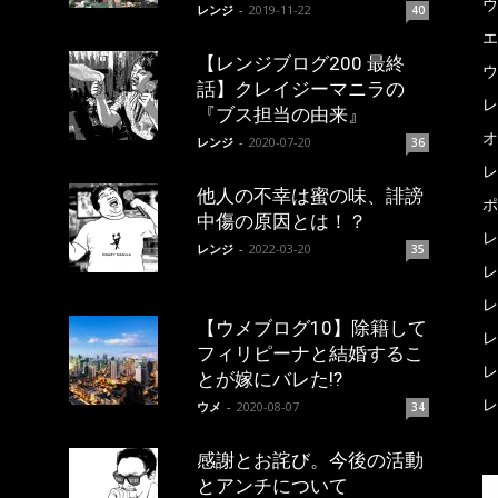
ウ
レンジ
-
2019-11-22
40
エ
【レンジブログ200 最終
ウ
話】クレイジーマニラの
レ
『ブス担当の由来』
オ
レンジ
-
2020-07-20
36
レ
他人の不幸は蜜の味、誹謗
ポ
中傷の原因とは！？
レ
レンジ
-
2022-03-20
35
レ
レ
【ウメブログ10】除籍して
レ
フィリピーナと結婚するこ
レ
とが嫁にバレた!?
レ
ウメ
-
2020-08-07
34
感謝とお詫び。今後の活動
とアンチについて