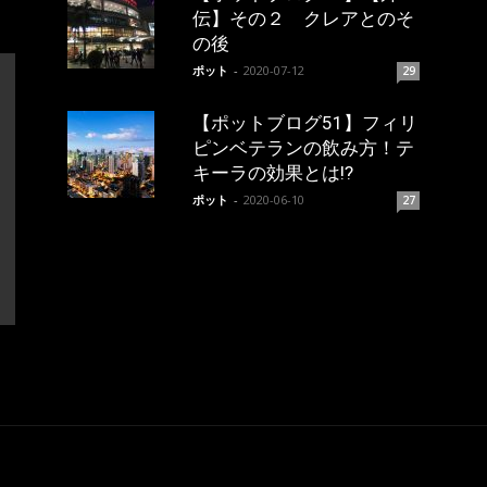
伝】その２ クレアとのそ
の後
ポット
-
2020-07-12
29
【ポットブログ51】フィリ
ピンベテランの飲み方！テ
キーラの効果とは!?
ポット
-
2020-06-10
27