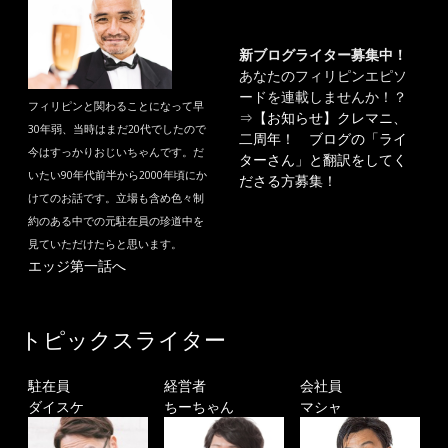
新ブログライター募集中！
あなたのフィリピンエピソ
ードを連載しませんか！？
フィリピンと関わることになって早
⇒
【お知らせ】クレマニ、
30年弱、当時はまだ20代でしたので
二周年！ ブログの「ライ
今はすっかりおじいちゃんです。だ
ターさん」と翻訳をしてく
いたい90年代前半から2000年頃にか
ださる方募集！
けてのお話です。立場も含め色々制
約のある中での元駐在員の珍道中を
見ていただけたらと思います。
エッジ第一話へ
トピックスライター
駐在員
経営者
会社員
ダイスケ
ちーちゃん
マシャ