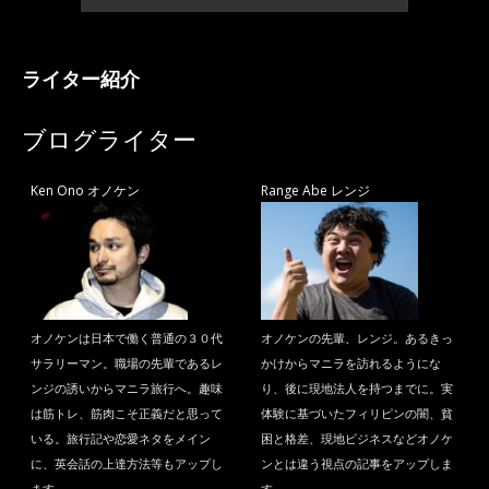
ライター紹介
ブログライター
Ken Ono オノケン
Range Abe レンジ
オノケンは日本で働く普通の３０代
オノケンの先輩、レンジ。あるきっ
サラリーマン。職場の先輩であるレ
かけからマニラを訪れるようにな
ンジの誘いからマニラ旅行へ。趣味
り、後に現地法人を持つまでに。実
は筋トレ、筋肉こそ正義だと思って
体験に基づいたフィリピンの闇、貧
いる。旅行記や恋愛ネタをメイン
困と格差、現地ビジネスなどオノケ
に、英会話の上達方法等もアップし
ンとは違う視点の記事をアップしま