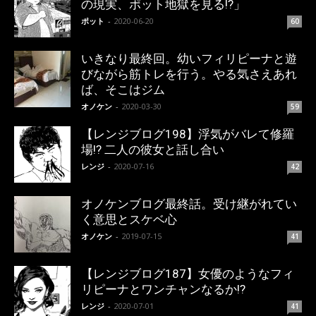
の現実、ポット地獄を見る!?」
ポット
-
2020-06-20
60
いきなり最終回。幼いフィリピーナと遊
びながら筋トレを行う。やる気さえあれ
ば、そこはジム
オノケン
-
2020-03-30
59
【レンジブログ198】浮気がバレて修羅
場!? 二人の彼女と話し合い
レンジ
-
2020-07-16
42
オノケンブログ最終話。受け継がれてい
く意思とスケベ心
オノケン
-
2019-07-15
41
【レンジブログ187】女優のようなフィ
リピーナとワンチャンなるか!?
レンジ
-
2020-07-01
41