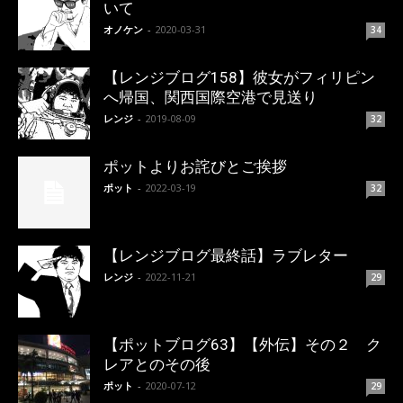
いて
オノケン
-
2020-03-31
34
【レンジブログ158】彼女がフィリピン
へ帰国、関西国際空港で見送り
レンジ
-
2019-08-09
32
ポットよりお詫びとご挨拶
ポット
-
2022-03-19
32
【レンジブログ最終話】ラブレター
レンジ
-
2022-11-21
29
【ポットブログ63】【外伝】その２ ク
レアとのその後
ポット
-
2020-07-12
29