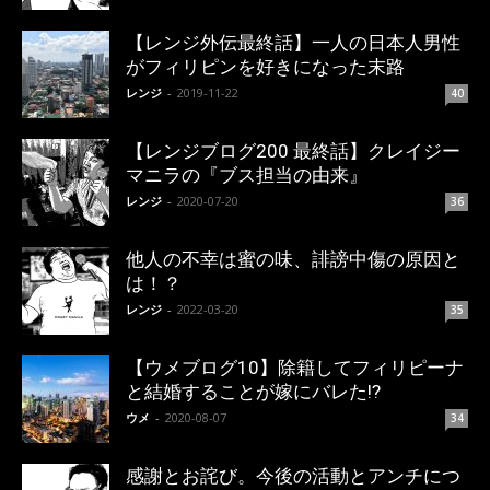
【レンジ外伝最終話】一人の日本人男性
がフィリピンを好きになった末路
レンジ
-
2019-11-22
40
【レンジブログ200 最終話】クレイジー
マニラの『ブス担当の由来』
レンジ
-
2020-07-20
36
他人の不幸は蜜の味、誹謗中傷の原因と
は！？
レンジ
-
2022-03-20
35
【ウメブログ10】除籍してフィリピーナ
と結婚することが嫁にバレた!?
ウメ
-
2020-08-07
34
感謝とお詫び。今後の活動とアンチにつ