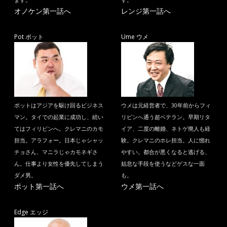
ます。
す。
オノケン第一話へ
レンジ第一話へ
Pot ポット
Ume ウメ
ポットはアジアを駆け回るビジネス
ウメは元経営者で、30年前からフィ
マン。タイでの起業に成功し、続い
リピンへ通う超ベテラン。早期リタ
てはフィリピンへ。クレマニのカモ
イア、二度の離婚、ネトゲ廃人も経
担当。アラフォー。日本じゃシャッ
験。クレマニのホレ担当。人に惚れ
チョさん、マニラじゃカモネギさ
やすい。都合が悪くなると逃げる、
ん。仕事より女性を優先してしまう
姑息な手段を使うなどゲスな一面
ダメ男。
も。
ポット第一話へ
ウメ第一話へ
Edge エッジ