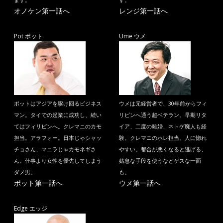
ます。
す。
オノケン第一話へ
レンジ第一話へ
Pot ポット
Ume ウメ
ポットはアジアを駆け回るビジネス
ウメは元経営者で、30年前からフィ
マン。タイでの起業に成功し、続い
リピンへ通う超ベテラン。早期リタ
てはフィリピンへ。クレマニのカモ
イア、二度の離婚、ネトゲ廃人も経
担当。アラフォー。日本じゃシャッ
験。クレマニのホレ担当。人に惚れ
チョさん、マニラじゃカモネギさ
やすい。都合が悪くなると逃げる、
ん。仕事より女性を優先してしまう
姑息な手段を使うなどゲスな一面
ダメ男。
も。
ポット第一話へ
ウメ第一話へ
Edge エッジ