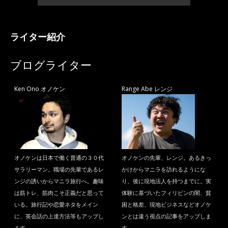
ライター紹介
ブログライター
Ken Ono オノケン
Range Abe レンジ
オノケンは日本で働く普通の３０代
オノケンの先輩、レンジ。あるきっ
サラリーマン。職場の先輩であるレ
かけからマニラを訪れるようにな
ンジの誘いからマニラ旅行へ。趣味
り、後に現地法人を持つまでに。実
は筋トレ、筋肉こそ正義だと思って
体験に基づいたフィリピンの闇、貧
いる。旅行記や恋愛ネタをメイン
困と格差、現地ビジネスなどオノケ
に、英会話の上達方法等もアップし
ンとは違う視点の記事をアップしま