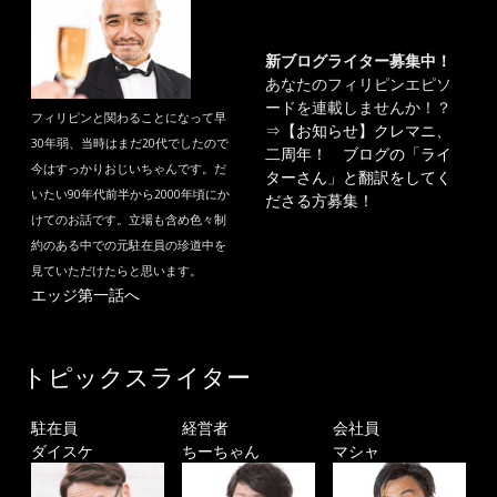
新ブログライター募集中！
あなたのフィリピンエピソ
ードを連載しませんか！？
フィリピンと関わることになって早
⇒
【お知らせ】クレマニ、
30年弱、当時はまだ20代でしたので
二周年！ ブログの「ライ
今はすっかりおじいちゃんです。だ
ターさん」と翻訳をしてく
いたい90年代前半から2000年頃にか
ださる方募集！
けてのお話です。立場も含め色々制
約のある中での元駐在員の珍道中を
見ていただけたらと思います。
エッジ第一話へ
トピックスライター
駐在員
経営者
会社員
ダイスケ
ちーちゃん
マシャ