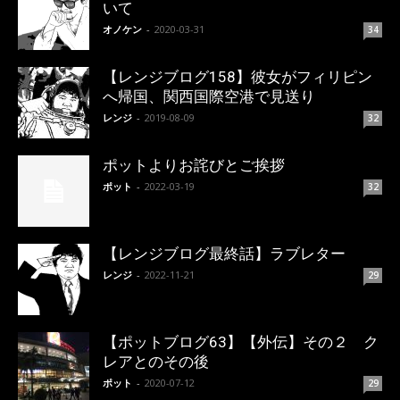
いて
オノケン
-
2020-03-31
34
【レンジブログ158】彼女がフィリピン
へ帰国、関西国際空港で見送り
レンジ
-
2019-08-09
32
ポットよりお詫びとご挨拶
ポット
-
2022-03-19
32
【レンジブログ最終話】ラブレター
レンジ
-
2022-11-21
29
【ポットブログ63】【外伝】その２ ク
レアとのその後
ポット
-
2020-07-12
29