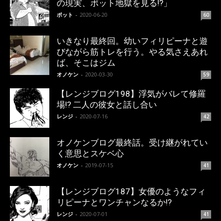
の現実、ポット地獄を見る!?」
ポット
-
2020-06-20
60
いきなり最終回。幼いフィリピーナと遊
びながら筋トレを行う。やる気さえあれ
ば、そこはジム
オノケン
-
2020-03-30
59
【レンジブログ198】浮気がバレて修羅
場!? 二人の彼女と話し合い
レンジ
-
2020-07-16
42
オノケンブログ最終話。受け継がれてい
く意思とスケベ心
オノケン
-
2019-07-15
41
【レンジブログ187】女優のようなフィ
リピーナとワンチャンなるか!?
レンジ
-
2020-07-01
41