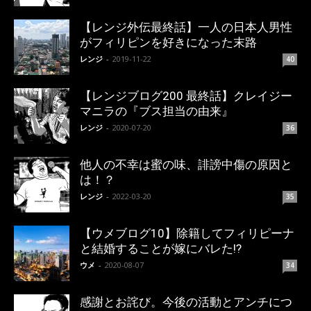
【レンジ外伝最終話】一人の日本人男性
がフィリピンを好きになった末路
レンジ
-
2019-11-22
40
【レンジブログ200 最終話】クレイジー
マニラの『ブス担当の由来』
レンジ
-
2020-07-20
36
他人の不幸は蜜の味、誹謗中傷の原因と
は！？
レンジ
-
2022-03-20
35
【ウメブログ10】除籍してフィリピーナ
と結婚することが嫁にバレた!?
ウメ
-
2020-08-07
34
感謝とお詫び。今後の活動とアンチにつ