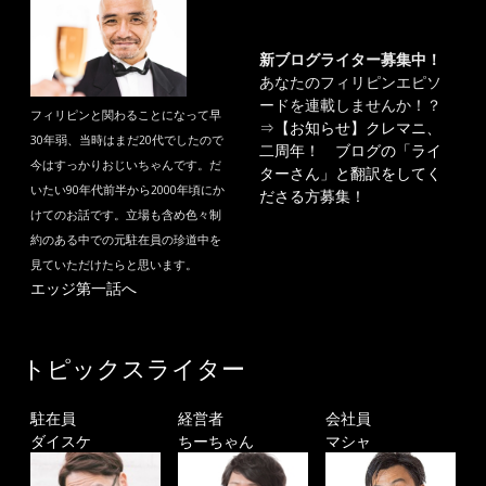
新ブログライター募集中！
あなたのフィリピンエピソ
ードを連載しませんか！？
フィリピンと関わることになって早
⇒
【お知らせ】クレマニ、
30年弱、当時はまだ20代でしたので
二周年！ ブログの「ライ
今はすっかりおじいちゃんです。だ
ターさん」と翻訳をしてく
いたい90年代前半から2000年頃にか
ださる方募集！
けてのお話です。立場も含め色々制
約のある中での元駐在員の珍道中を
見ていただけたらと思います。
エッジ第一話へ
トピックスライター
駐在員
経営者
会社員
ダイスケ
ちーちゃん
マシャ