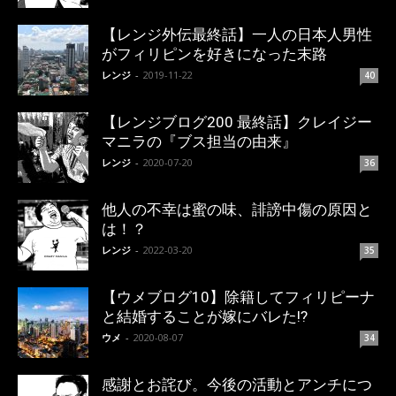
【レンジ外伝最終話】一人の日本人男性
がフィリピンを好きになった末路
レンジ
-
2019-11-22
40
【レンジブログ200 最終話】クレイジー
マニラの『ブス担当の由来』
レンジ
-
2020-07-20
36
他人の不幸は蜜の味、誹謗中傷の原因と
は！？
レンジ
-
2022-03-20
35
【ウメブログ10】除籍してフィリピーナ
と結婚することが嫁にバレた!?
ウメ
-
2020-08-07
34
感謝とお詫び。今後の活動とアンチにつ