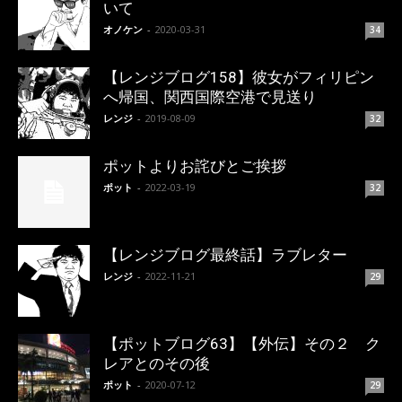
いて
オノケン
-
2020-03-31
34
【レンジブログ158】彼女がフィリピン
へ帰国、関西国際空港で見送り
レンジ
-
2019-08-09
32
ポットよりお詫びとご挨拶
ポット
-
2022-03-19
32
【レンジブログ最終話】ラブレター
レンジ
-
2022-11-21
29
【ポットブログ63】【外伝】その２ ク
レアとのその後
ポット
-
2020-07-12
29