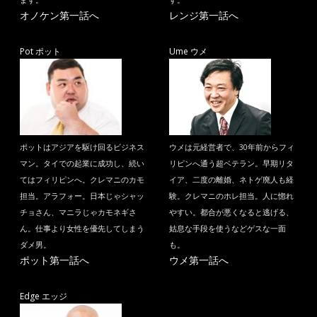
ます。
す。
オノケン第一話へ
レンジ第一話へ
Pot ポット
Ume ウメ
ポットはアジアを駆け回るビジネス
ウメは元経営者で、30年前からフィ
マン。タイでの起業に成功し、続い
リピンへ通う超ベテラン。早期リタ
てはフィリピンへ。クレマニのカモ
イア、二度の離婚、ネトゲ廃人も経
担当。アラフォー。日本じゃシャッ
験。クレマニのホレ担当。人に惚れ
チョさん、マニラじゃカモネギさ
やすい。都合が悪くなると逃げる、
ん。仕事より女性を優先してしまう
姑息な手段を使うなどゲスな一面
ダメ男。
も。
ポット第一話へ
ウメ第一話へ
Edge エッジ