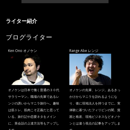
ライター紹介
ブログライター
Ken Ono オノケン
Range Abe レンジ
オノケンは日本で働く普通の３０代
オノケンの先輩、レンジ。あるきっ
サラリーマン。職場の先輩であるレ
かけからマニラを訪れるようにな
ンジの誘いからマニラ旅行へ。趣味
り、後に現地法人を持つまでに。実
は筋トレ、筋肉こそ正義だと思って
体験に基づいたフィリピンの闇、貧
いる。旅行記や恋愛ネタをメイン
困と格差、現地ビジネスなどオノケ
に、英会話の上達方法等もアップし
ンとは違う視点の記事をアップしま