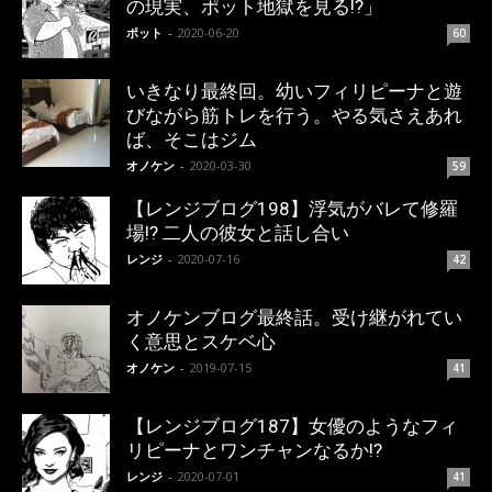
の現実、ポット地獄を見る!?」
ポット
-
2020-06-20
60
いきなり最終回。幼いフィリピーナと遊
びながら筋トレを行う。やる気さえあれ
ば、そこはジム
オノケン
-
2020-03-30
59
【レンジブログ198】浮気がバレて修羅
場!? 二人の彼女と話し合い
レンジ
-
2020-07-16
42
オノケンブログ最終話。受け継がれてい
く意思とスケベ心
オノケン
-
2019-07-15
41
【レンジブログ187】女優のようなフィ
リピーナとワンチャンなるか!?
レンジ
-
2020-07-01
41