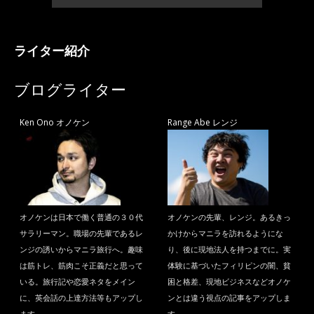
ライター紹介
ブログライター
Ken Ono オノケン
Range Abe レンジ
オノケンは日本で働く普通の３０代
オノケンの先輩、レンジ。あるきっ
サラリーマン。職場の先輩であるレ
かけからマニラを訪れるようにな
ンジの誘いからマニラ旅行へ。趣味
り、後に現地法人を持つまでに。実
は筋トレ、筋肉こそ正義だと思って
体験に基づいたフィリピンの闇、貧
いる。旅行記や恋愛ネタをメイン
困と格差、現地ビジネスなどオノケ
に、英会話の上達方法等もアップし
ンとは違う視点の記事をアップしま