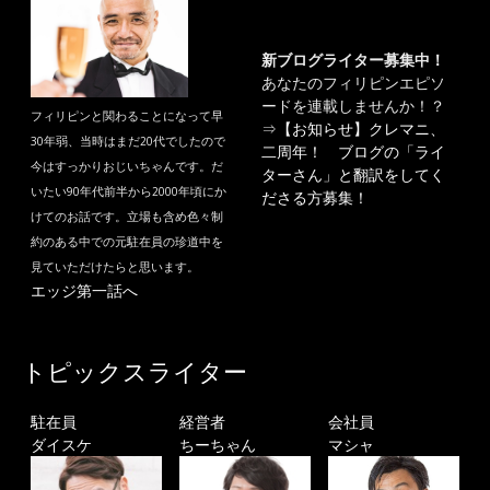
新ブログライター募集中！
あなたのフィリピンエピソ
ードを連載しませんか！？
フィリピンと関わることになって早
⇒
【お知らせ】クレマニ、
30年弱、当時はまだ20代でしたので
二周年！ ブログの「ライ
今はすっかりおじいちゃんです。だ
ターさん」と翻訳をしてく
いたい90年代前半から2000年頃にか
ださる方募集！
けてのお話です。立場も含め色々制
約のある中での元駐在員の珍道中を
見ていただけたらと思います。
エッジ第一話へ
トピックスライター
駐在員
経営者
会社員
ダイスケ
ちーちゃん
マシャ