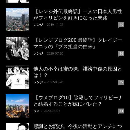
【レンジ外伝最終話】一人の日本人男性
がフィリピンを好きになった末路
レンジ
-
2019-11-22
40
【レンジブログ200 最終話】クレイジー
マニラの『ブス担当の由来』
レンジ
-
2020-07-20
36
他人の不幸は蜜の味、誹謗中傷の原因と
は！？
レンジ
-
2022-03-20
35
【ウメブログ10】除籍してフィリピーナ
と結婚することが嫁にバレた!?
ウメ
-
2020-08-07
34
感謝とお詫び。今後の活動とアンチにつ