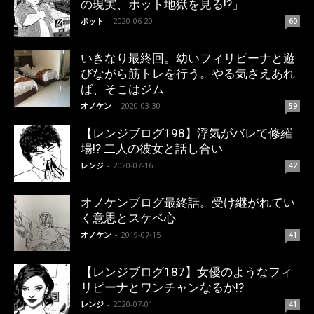
の現実、ポット地獄を見る!?」
ポット
-
2020-06-20
60
いきなり最終回。幼いフィリピーナと遊
びながら筋トレを行う。やる気さえあれ
ば、そこはジム
オノケン
-
2020-03-30
59
【レンジブログ198】浮気がバレて修羅
場!? 二人の彼女と話し合い
レンジ
-
2020-07-16
42
オノケンブログ最終話。受け継がれてい
く意思とスケベ心
オノケン
-
2019-07-15
41
【レンジブログ187】女優のようなフィ
リピーナとワンチャンなるか!?
レンジ
-
2020-07-01
41