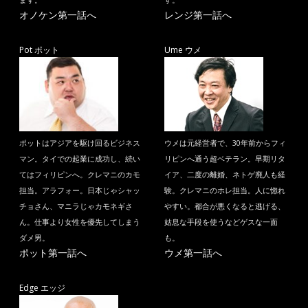
ます。
す。
オノケン第一話へ
レンジ第一話へ
Pot ポット
Ume ウメ
ポットはアジアを駆け回るビジネス
ウメは元経営者で、30年前からフィ
マン。タイでの起業に成功し、続い
リピンへ通う超ベテラン。早期リタ
てはフィリピンへ。クレマニのカモ
イア、二度の離婚、ネトゲ廃人も経
担当。アラフォー。日本じゃシャッ
験。クレマニのホレ担当。人に惚れ
チョさん、マニラじゃカモネギさ
やすい。都合が悪くなると逃げる、
ん。仕事より女性を優先してしまう
姑息な手段を使うなどゲスな一面
ダメ男。
も。
ポット第一話へ
ウメ第一話へ
Edge エッジ