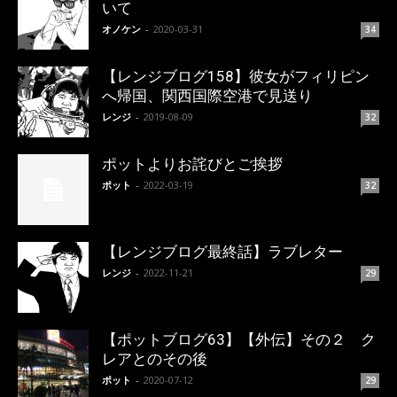
いて
オノケン
-
2020-03-31
34
【レンジブログ158】彼女がフィリピン
へ帰国、関西国際空港で見送り
レンジ
-
2019-08-09
32
ポットよりお詫びとご挨拶
ポット
-
2022-03-19
32
【レンジブログ最終話】ラブレター
レンジ
-
2022-11-21
29
【ポットブログ63】【外伝】その２ ク
レアとのその後
ポット
-
2020-07-12
29