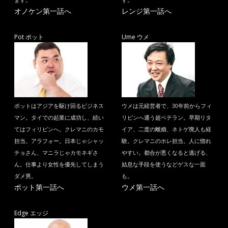
ます。
す。
オノケン第一話へ
レンジ第一話へ
Pot ポット
Ume ウメ
ポットはアジアを駆け回るビジネス
ウメは元経営者で、30年前からフィ
マン。タイでの起業に成功し、続い
リピンへ通う超ベテラン。早期リタ
てはフィリピンへ。クレマニのカモ
イア、二度の離婚、ネトゲ廃人も経
担当。アラフォー。日本じゃシャッ
験。クレマニのホレ担当。人に惚れ
チョさん、マニラじゃカモネギさ
やすい。都合が悪くなると逃げる、
ん。仕事より女性を優先してしまう
姑息な手段を使うなどゲスな一面
ダメ男。
も。
ポット第一話へ
ウメ第一話へ
Edge エッジ