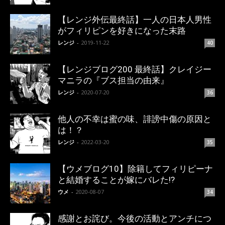
【レンジ外伝最終話】一人の日本人男性
がフィリピンを好きになった末路
レンジ
-
2019-11-22
40
【レンジブログ200 最終話】クレイジー
マニラの『ブス担当の由来』
レンジ
-
2020-07-20
36
他人の不幸は蜜の味、誹謗中傷の原因と
は！？
レンジ
-
2022-03-20
35
【ウメブログ10】除籍してフィリピーナ
と結婚することが嫁にバレた!?
ウメ
-
2020-08-07
34
感謝とお詫び。今後の活動とアンチにつ