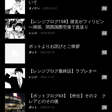
いて
オノケン
-
2020-03-31
34
【レンジブログ158】彼女がフィリピン
へ帰国、関西国際空港で見送り
レンジ
-
2019-08-09
32
ポットよりお詫びとご挨拶
ポット
-
2022-03-19
32
【レンジブログ最終話】ラブレター
レンジ
-
2022-11-21
29
【ポットブログ63】【外伝】その２ ク
レアとのその後
ポット
-
2020-07-12
29