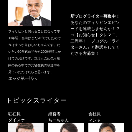
新ブログライター募集中！
あなたのフィリピンエピソ
ードを連載しませんか！？
フィリピンと関わることになって早
⇒
【お知らせ】クレマニ、
30年弱、当時はまだ20代でしたので
二周年！ ブログの「ライ
今はすっかりおじいちゃんです。だ
ターさん」と翻訳をしてく
いたい90年代前半から2000年頃にか
ださる方募集！
けてのお話です。立場も含め色々制
約のある中での元駐在員の珍道中を
見ていただけたらと思います。
エッジ第一話へ
トピックスライター
駐在員
経営者
会社員
ダイスケ
ちーちゃん
マシャ