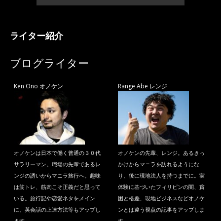
ライター紹介
ブログライター
Ken Ono オノケン
Range Abe レンジ
オノケンは日本で働く普通の３０代
オノケンの先輩、レンジ。あるきっ
サラリーマン。職場の先輩であるレ
かけからマニラを訪れるようにな
ンジの誘いからマニラ旅行へ。趣味
り、後に現地法人を持つまでに。実
は筋トレ、筋肉こそ正義だと思って
体験に基づいたフィリピンの闇、貧
いる。旅行記や恋愛ネタをメイン
困と格差、現地ビジネスなどオノケ
に、英会話の上達方法等もアップし
ンとは違う視点の記事をアップしま