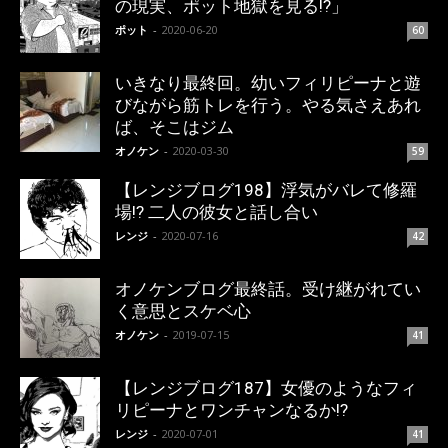
の現実、ポット地獄を見る!?」
ポット
-
2020-06-20
60
いきなり最終回。幼いフィリピーナと遊
びながら筋トレを行う。やる気さえあれ
ば、そこはジム
オノケン
-
2020-03-30
59
【レンジブログ198】浮気がバレて修羅
場!? 二人の彼女と話し合い
レンジ
-
2020-07-16
42
オノケンブログ最終話。受け継がれてい
く意思とスケベ心
オノケン
-
2019-07-15
41
【レンジブログ187】女優のようなフィ
リピーナとワンチャンなるか!?
レンジ
-
2020-07-01
41