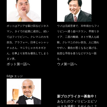
ポットはアジアを駆け回るビジネス
ウメは元経営者で、30年前からフィ
マン。タイでの起業に成功し、続い
リピンへ通う超ベテラン。早期リタ
てはフィリピンへ。クレマニのカモ
イア、二度の離婚、ネトゲ廃人も経
担当。アラフォー。日本じゃシャッ
験。クレマニのホレ担当。人に惚れ
チョさん、マニラじゃカモネギさ
やすい。都合が悪くなると逃げる、
ん。仕事より女性を優先してしまう
姑息な手段を使うなどゲスな一面
ダメ男。
も。
ポット第一話へ
ウメ第一話へ
Edge エッジ
新ブログライター募集中！
あなたのフィリピンエピソ
ードを連載しませんか！？