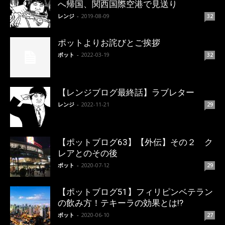
へ帰国、関西国際空港で見送り
レンジ
-
2019-08-09
32
ポットよりお詫びとご挨拶
ポット
-
2022-03-19
32
【レンジブログ最終話】ラブレター
レンジ
-
2022-11-21
29
【ポットブログ63】【外伝】その２ ク
レアとのその後
ポット
-
2020-07-12
29
【ポットブログ51】フィリピンベテラン
の飲み方！テキーラの効果とは!?
ポット
-
2020-06-10
27