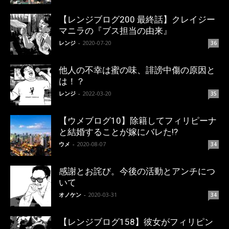
【レンジブログ200 最終話】クレイジー
マニラの『ブス担当の由来』
レンジ
-
2020-07-20
36
他人の不幸は蜜の味、誹謗中傷の原因と
は！？
レンジ
-
2022-03-20
35
【ウメブログ10】除籍してフィリピーナ
と結婚することが嫁にバレた!?
ウメ
-
2020-08-07
34
感謝とお詫び。今後の活動とアンチにつ
いて
オノケン
-
2020-03-31
34
【レンジブログ158】彼女がフィリピン