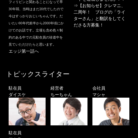
フィリピンと関わることになって早
⇒
【お知らせ】クレマニ、
30年弱、当時はまだ20代でしたので
二周年！ ブログの「ライ
今はすっかりおじいちゃんです。だ
ターさん」と翻訳をしてく
いたい90年代前半から2000年頃にか
ださる方募集！
けてのお話です。立場も含め色々制
約のある中での元駐在員の珍道中を
見ていただけたらと思います。
エッジ第一話へ
トピックスライター
駐在員
経営者
会社員
ダイスケ
ちーちゃん
マシャ
駐在員