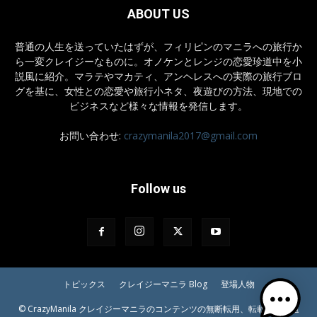
ABOUT US
普通の人生を送っていたはずが、フィリピンのマニラへの旅行か
ら一変クレイジーなものに。オノケンとレンジの恋愛珍道中を小
説風に紹介。マラテやマカティ、アンヘレスへの実際の旅行ブロ
グを基に、女性との恋愛や旅行小ネタ、夜遊びの方法、現地での
ビジネスなど様々な情報を発信します。
お問い合わせ:
crazymanila2017@gmail.com
Follow us
トピックス
クレイジーマニラ Blog
登場人物
© CrazyManila クレイジーマニラのコンテンツの無断転用、転載等はご遠