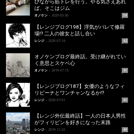
びながら筋トレを行う。やる気さえあれ
ば、そこはジム
オノケン
-
2020-03-30
59
【レンジブログ198】浮気がバレて修羅
場!? 二人の彼女と話し合い
レンジ
-
2020-07-16
42
オノケンブログ最終話。受け継がれてい
く意思とスケベ心
オノケン
-
2019-07-15
41
【レンジブログ187】女優のようなフィ
リピーナとワンチャンなるか!?
レンジ
-
2020-07-01
41
【レンジ外伝最終話】一人の日本人男性
がフィリピンを好きになった末路
レンジ
-
2019-11-22
40