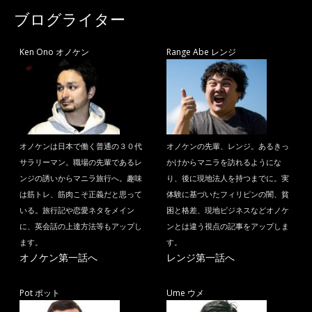
ブログライター
Ken Ono オノケン
Range Abe レンジ
オノケンは日本で働く普通の３０代
オノケンの先輩、レンジ。あるきっ
サラリーマン。職場の先輩であるレ
かけからマニラを訪れるようにな
ンジの誘いからマニラ旅行へ。趣味
り、後に現地法人を持つまでに。実
は筋トレ、筋肉こそ正義だと思って
体験に基づいたフィリピンの闇、貧
いる。旅行記や恋愛ネタをメイン
困と格差、現地ビジネスなどオノケ
に、英会話の上達方法等もアップし
ンとは違う視点の記事をアップしま
ます。
す。
オノケン第一話へ
レンジ第一話へ
Pot ポット
Ume ウメ