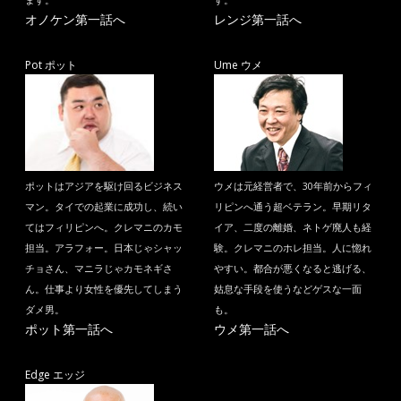
ます。
す。
オノケン第一話へ
レンジ第一話へ
Pot ポット
Ume ウメ
ポットはアジアを駆け回るビジネス
ウメは元経営者で、30年前からフィ
マン。タイでの起業に成功し、続い
リピンへ通う超ベテラン。早期リタ
てはフィリピンへ。クレマニのカモ
イア、二度の離婚、ネトゲ廃人も経
担当。アラフォー。日本じゃシャッ
験。クレマニのホレ担当。人に惚れ
チョさん、マニラじゃカモネギさ
やすい。都合が悪くなると逃げる、
ん。仕事より女性を優先してしまう
姑息な手段を使うなどゲスな一面
ダメ男。
も。
ポット第一話へ
ウメ第一話へ
Edge エッジ