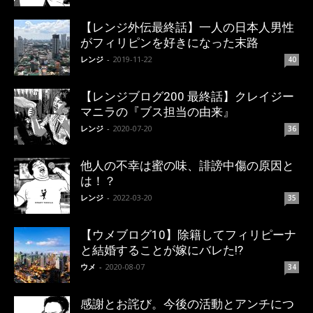
【レンジ外伝最終話】一人の日本人男性
がフィリピンを好きになった末路
レンジ
-
2019-11-22
40
【レンジブログ200 最終話】クレイジー
マニラの『ブス担当の由来』
レンジ
-
2020-07-20
36
他人の不幸は蜜の味、誹謗中傷の原因と
は！？
レンジ
-
2022-03-20
35
【ウメブログ10】除籍してフィリピーナ
と結婚することが嫁にバレた!?
ウメ
-
2020-08-07
34
感謝とお詫び。今後の活動とアンチにつ