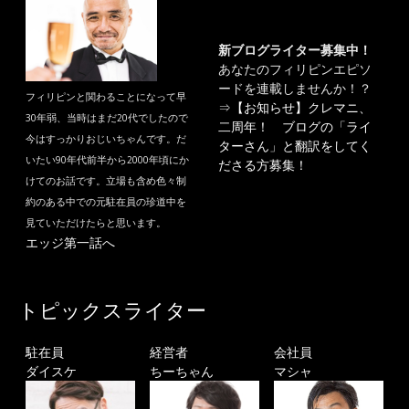
新ブログライター募集中！
あなたのフィリピンエピソ
ードを連載しませんか！？
フィリピンと関わることになって早
⇒
【お知らせ】クレマニ、
30年弱、当時はまだ20代でしたので
二周年！ ブログの「ライ
今はすっかりおじいちゃんです。だ
ターさん」と翻訳をしてく
いたい90年代前半から2000年頃にか
ださる方募集！
けてのお話です。立場も含め色々制
約のある中での元駐在員の珍道中を
見ていただけたらと思います。
エッジ第一話へ
トピックスライター
駐在員
経営者
会社員
ダイスケ
ちーちゃん
マシャ