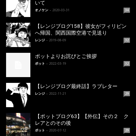
いて
オノケン
-
2020-03-31
34
【レンジブログ158】彼女がフィリピン
へ帰国、関西国際空港で見送り
レンジ
-
2019-08-09
32
ポットよりお詫びとご挨拶
ポット
-
2022-03-19
32
【レンジブログ最終話】ラブレター
レンジ
-
2022-11-21
29
【ポットブログ63】【外伝】その２ ク
レアとのその後
ポット
-
2020-07-12
29