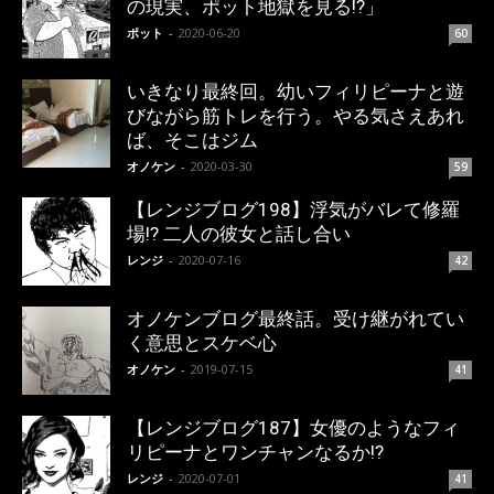
の現実、ポット地獄を見る!?」
ポット
-
2020-06-20
60
いきなり最終回。幼いフィリピーナと遊
びながら筋トレを行う。やる気さえあれ
ば、そこはジム
オノケン
-
2020-03-30
59
【レンジブログ198】浮気がバレて修羅
場!? 二人の彼女と話し合い
レンジ
-
2020-07-16
42
オノケンブログ最終話。受け継がれてい
く意思とスケベ心
オノケン
-
2019-07-15
41
【レンジブログ187】女優のようなフィ
リピーナとワンチャンなるか!?
レンジ
-
2020-07-01
41