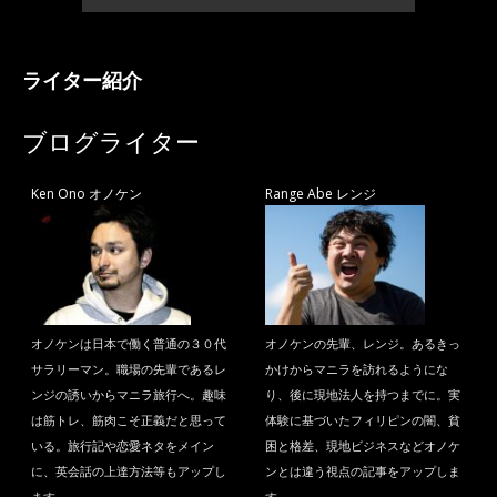
ライター紹介
ブログライター
Ken Ono オノケン
Range Abe レンジ
オノケンは日本で働く普通の３０代
オノケンの先輩、レンジ。あるきっ
サラリーマン。職場の先輩であるレ
かけからマニラを訪れるようにな
ンジの誘いからマニラ旅行へ。趣味
り、後に現地法人を持つまでに。実
は筋トレ、筋肉こそ正義だと思って
体験に基づいたフィリピンの闇、貧
いる。旅行記や恋愛ネタをメイン
困と格差、現地ビジネスなどオノケ
に、英会話の上達方法等もアップし
ンとは違う視点の記事をアップしま