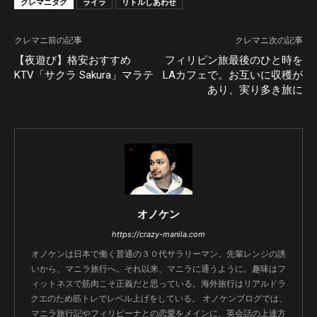
クレマニタグ
ライラ
リトルしあわせ
クレマニ前の記事
クレマニ次の記事
【夜遊び】格安おすすめ
フィリピン旅最後のひと時を
KTV「サクラ Sakura」マラテ
LAカフェで。お互いに収穫が
あり、実り多き旅に
オノケン
https://crazy-manila.com
オノケンは日本で働く普通の３０代サラリーマン。先輩レンジの誘
いから、マニラ旅行へ。それ以来、マニラに通うように。趣味はフ
ィットネスで筋肉こそ正義だと思っている。海外旅行はリアルドラ
クエのため筋トレでレベル上げをしている。 オノケンブログでは、
マニラ旅行記やフィリピーナとの恋愛をメインに、英会話の上達方