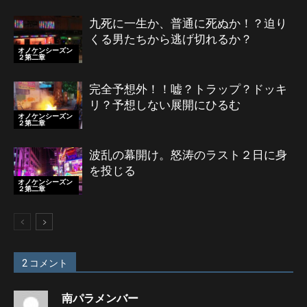
九死に一生か、普通に死ぬか！？迫り
くる男たちから逃げ切れるか？
オノケンシーズン
２第二章
完全予想外！！嘘？トラップ？ドッキ
リ？予想しない展開にひるむ
オノケンシーズン
２第二章
波乱の幕開け。怒涛のラスト２日に身
を投じる
オノケンシーズン
２第二章
2 コメント
南パラメンバー