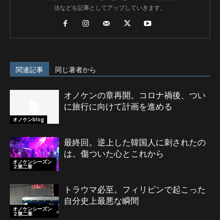
法などを記事としてアップしていきます。
関連記事
同じ著者から
オノケンの章再開。コロナ禍後、つい
に旅行に向けて計画を進める
オノケンblog
最終回。逆上した韓国人に刺されたの
は。傷ついた心とこれから
オノケンシーズン
２第二章
トラウマ必至。フィリピンで起こった
自分史上最悪な瞬間
オノケンシーズン
２第二章