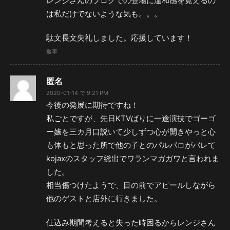
レンジさんのブログでの登場に違和感を覚えるの
は私だけでないような気も。。。
駄文長文失礼しました。応援しています！
返事
匿名
2020-01-14 で 9:21 PM
今後の発展に期待ですね！
私ごとですが、先日KTVばりに一途演技でゴーゴ
ー嬢を三カ月口説いて少しずつ心が開きやっと心
も体もと思った所で他の子とのパルパロがバレて
kojaxのスタッフ総出でワランマガガワと言われま
した。
相当傷つけたようで、目の前でアピールしながら
他のゲストと店外に行きました。
仕込み期間考えると失った時困るからレンジさん