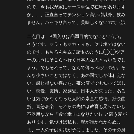
ので、今も我が家にケース単位で在庫があります
が、、、正直言ってテンション高い時以外、飲み
ません。ハッキリ言って、美味しくないので（涙
二点目は、P国入りは凸凹目的でないという点。
そうです。マラテもマカティも、ヤリ場ではない
のです。もちろんキムチ諸君のように◯◯ツア
ーのようにそこらへ行く日本人な人々もいるでし
ょう。でもそれって、なんて薄っぺらいのか。そ
んな小さいことではなく、あの国でしか味わえな
い、感じ得ない喜びを、夜の店ででも知ってほし
い。恋愛、友情、家族愛。日本人が失った、ある
いは気づかなくなった人間の素直な感情。紆余曲
折、喜怒哀楽、それらの先には教育も足りないし
不器用ながら「皆で幸せになりたい!」と願う愛が
あります。気づけば私も、親が誰かわからぬま
ま、一人の子供を我が子にしました。その子の身