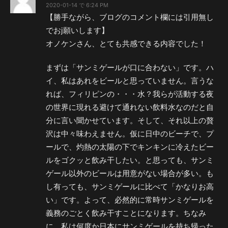
2020-01-14 で 6:24 PM
【勝手ながら、ブログのコメント欄には引用無し
でおj願いします】
オノケンさん、とても共感できる内容でした！
まずは「サンミゲールが口に合わない」です。ハ
イ、私はあれをビールと思っていません。言うな
れば、フィリピンの・・・水？我らが活動する夜
の世界に現れる避けて通れない飲料水なのだと自
分に言い聞かせています。そして、それ以上の贅
沢は中々味わえません。仮に日中のビーチで、プ
ールで、灼熱の太陽の下でキンキンに冷えたビー
ルをゴクッと飲み干したい。と思っても、サンミ
ゲール以外のビールは用意がない場合が多い。も
し有っても、サンミゲールに比べて「かなりお高
い」です。よって、必然的に常時サンミゲールを
義務のごとく飲み干すことになります。ちなみ
に、私は何度か日本にサンミゲールを持ち帰った