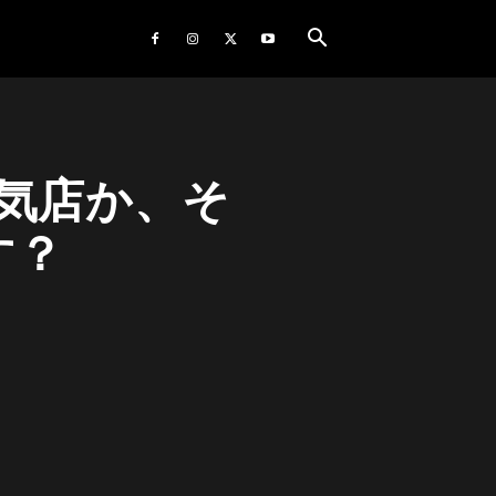
人気店か、そ
す？