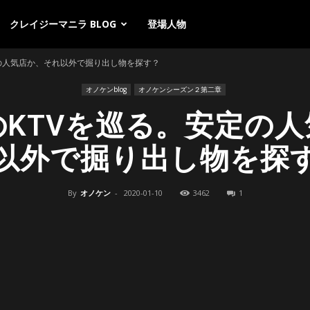
クレイジーマニラ BLOG
登場人物
の人気店か、それ以外で掘り出し物を探す？
オノケンblog
オノケンシーズン２第二章
KTVを巡る。安定の
以外で掘り出し物を探
By
オノケン
-
2020-01-10
3462
1