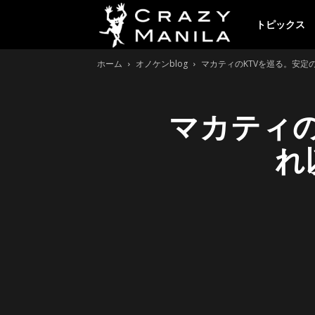
ク
トピックス
ホーム
オノケンblog
マカティのKTVを巡る。安定
レ
マカティの
イ
れ
ジ
ー
マ