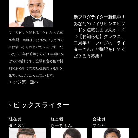
新ブログライター募集中！
あなたのフィリピンエピソ
ードを連載しませんか！？
フィリピンと関わることになって早
⇒
【お知らせ】クレマニ、
30年弱、当時はまだ20代でしたので
二周年！ ブログの「ライ
今はすっかりおじいちゃんです。だ
ターさん」と翻訳をしてく
いたい90年代前半から2000年頃にか
ださる方募集！
けてのお話です。立場も含め色々制
約のある中での元駐在員の珍道中を
見ていただけたらと思います。
エッジ第一話へ
トピックスライター
駐在員
経営者
会社員
ダイスケ
ちーちゃん
マシャ