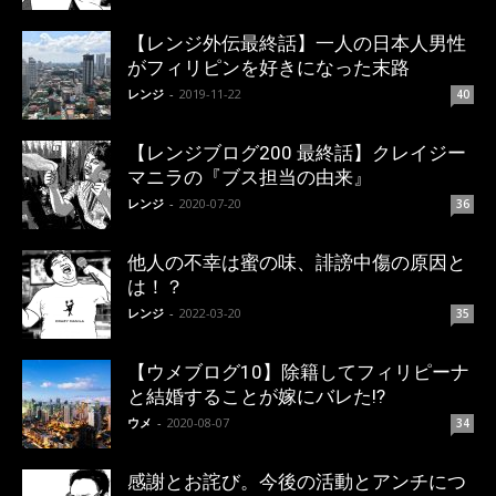
【レンジ外伝最終話】一人の日本人男性
がフィリピンを好きになった末路
レンジ
-
2019-11-22
40
【レンジブログ200 最終話】クレイジー
マニラの『ブス担当の由来』
レンジ
-
2020-07-20
36
他人の不幸は蜜の味、誹謗中傷の原因と
は！？
レンジ
-
2022-03-20
35
【ウメブログ10】除籍してフィリピーナ
と結婚することが嫁にバレた!?
ウメ
-
2020-08-07
34
感謝とお詫び。今後の活動とアンチにつ