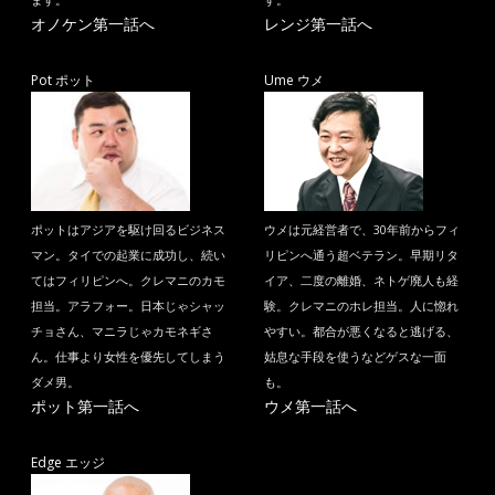
オノケン第一話へ
レンジ第一話へ
Pot ポット
Ume ウメ
ポットはアジアを駆け回るビジネス
ウメは元経営者で、30年前からフィ
マン。タイでの起業に成功し、続い
リピンへ通う超ベテラン。早期リタ
てはフィリピンへ。クレマニのカモ
イア、二度の離婚、ネトゲ廃人も経
担当。アラフォー。日本じゃシャッ
験。クレマニのホレ担当。人に惚れ
チョさん、マニラじゃカモネギさ
やすい。都合が悪くなると逃げる、
ん。仕事より女性を優先してしまう
姑息な手段を使うなどゲスな一面
ダメ男。
も。
ポット第一話へ
ウメ第一話へ
Edge エッジ