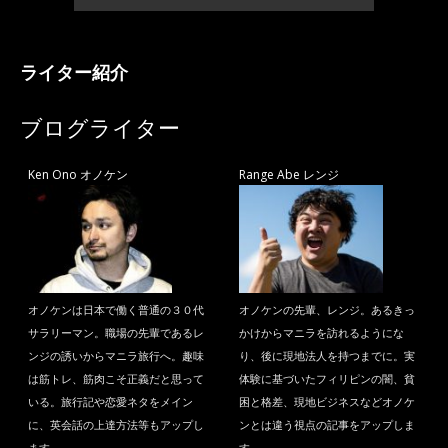
ライター紹介
ブログライター
Ken Ono オノケン
Range Abe レンジ
オノケンは日本で働く普通の３０代
オノケンの先輩、レンジ。あるきっ
サラリーマン。職場の先輩であるレ
かけからマニラを訪れるようにな
ンジの誘いからマニラ旅行へ。趣味
り、後に現地法人を持つまでに。実
は筋トレ、筋肉こそ正義だと思って
体験に基づいたフィリピンの闇、貧
いる。旅行記や恋愛ネタをメイン
困と格差、現地ビジネスなどオノケ
に、英会話の上達方法等もアップし
ンとは違う視点の記事をアップしま
ます。
す。