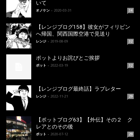
いて
オノケン
-
2020-03-31
34
【レンジブログ158】彼女がフィリピン
へ帰国、関西国際空港で見送り
レンジ
-
2019-08-09
32
ポットよりお詫びとご挨拶
ポット
-
2022-03-19
32
【レンジブログ最終話】ラブレター
レンジ
-
2022-11-21
29
【ポットブログ63】【外伝】その２ ク
レアとのその後
ポット
-
2020-07-12
29