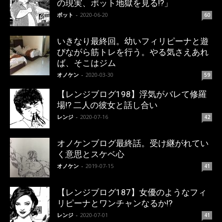
の現実、ポット地獄を見る!?」
ポット
-
2020-06-20
60
いきなり最終回。幼いフィリピーナと遊
びながら筋トレを行う。やる気さえあれ
ば、そこはジム
オノケン
-
2020-03-30
59
【レンジブログ198】浮気がバレて修羅
場!? 二人の彼女と話し合い
レンジ
-
2020-07-16
42
オノケンブログ最終話。受け継がれてい
く意思とスケベ心
オノケン
-
2019-07-15
41
【レンジブログ187】女優のようなフィ
リピーナとワンチャンなるか!?
レンジ
-
2020-07-01
41