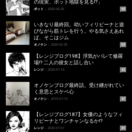
の現実、ポット地獄を見る!?」
ポット
-
2020-06-20
60
いきなり最終回。幼いフィリピーナと遊
びながら筋トレを行う。やる気さえあれ
ば、そこはジム
オノケン
-
2020-03-30
59
【レンジブログ198】浮気がバレて修羅
場!? 二人の彼女と話し合い
レンジ
-
2020-07-16
42
オノケンブログ最終話。受け継がれてい
く意思とスケベ心
オノケン
-
2019-07-15
41
【レンジブログ187】女優のようなフィ
リピーナとワンチャンなるか!?
レンジ
-
2020-07-01
41