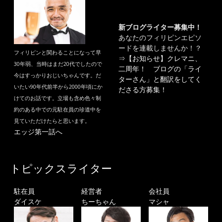
新ブログライター募集中！
あなたのフィリピンエピソ
ードを連載しませんか！？
フィリピンと関わることになって早
⇒
【お知らせ】クレマニ、
30年弱、当時はまだ20代でしたので
二周年！ ブログの「ライ
今はすっかりおじいちゃんです。だ
ターさん」と翻訳をしてく
いたい90年代前半から2000年頃にか
ださる方募集！
けてのお話です。立場も含め色々制
約のある中での元駐在員の珍道中を
見ていただけたらと思います。
エッジ第一話へ
トピックスライター
駐在員
経営者
会社員
ダイスケ
ちーちゃん
マシャ