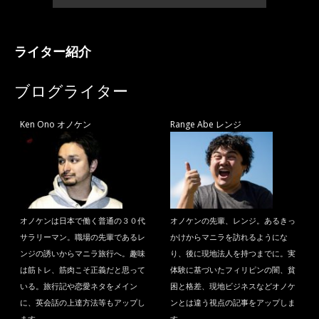
ライター紹介
ブログライター
Ken Ono オノケン
Range Abe レンジ
オノケンは日本で働く普通の３０代
オノケンの先輩、レンジ。あるきっ
サラリーマン。職場の先輩であるレ
かけからマニラを訪れるようにな
ンジの誘いからマニラ旅行へ。趣味
り、後に現地法人を持つまでに。実
は筋トレ、筋肉こそ正義だと思って
体験に基づいたフィリピンの闇、貧
いる。旅行記や恋愛ネタをメイン
困と格差、現地ビジネスなどオノケ
に、英会話の上達方法等もアップし
ンとは違う視点の記事をアップしま