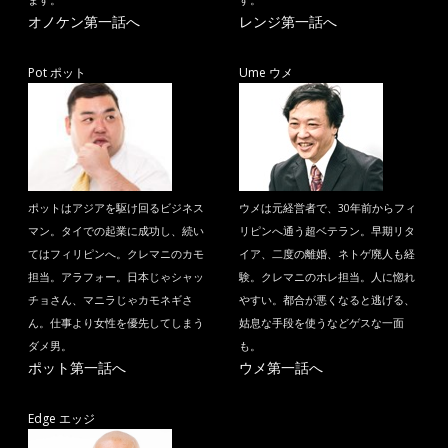
ます。
す。
オノケン第一話へ
レンジ第一話へ
Pot ポット
Ume ウメ
ポットはアジアを駆け回るビジネス
ウメは元経営者で、30年前からフィ
マン。タイでの起業に成功し、続い
リピンへ通う超ベテラン。早期リタ
てはフィリピンへ。クレマニのカモ
イア、二度の離婚、ネトゲ廃人も経
担当。アラフォー。日本じゃシャッ
験。クレマニのホレ担当。人に惚れ
チョさん、マニラじゃカモネギさ
やすい。都合が悪くなると逃げる、
ん。仕事より女性を優先してしまう
姑息な手段を使うなどゲスな一面
ダメ男。
も。
ポット第一話へ
ウメ第一話へ
Edge エッジ