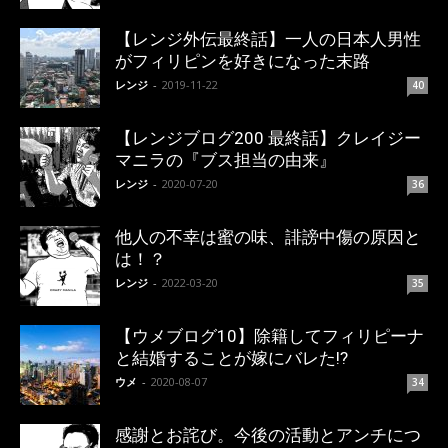
【レンジ外伝最終話】一人の日本人男性
がフィリピンを好きになった末路
レンジ
-
2019-11-22
40
【レンジブログ200 最終話】クレイジー
マニラの『ブス担当の由来』
レンジ
-
2020-07-20
36
他人の不幸は蜜の味、誹謗中傷の原因と
は！？
レンジ
-
2022-03-20
35
【ウメブログ10】除籍してフィリピーナ
と結婚することが嫁にバレた!?
ウメ
-
2020-08-07
34
感謝とお詫び。今後の活動とアンチにつ