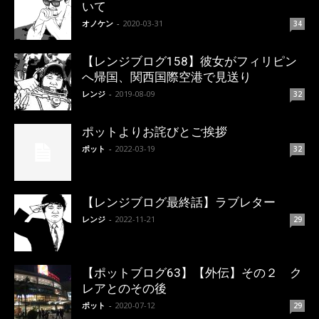
いて
オノケン
-
2020-03-31
34
【レンジブログ158】彼女がフィリピン
へ帰国、関西国際空港で見送り
レンジ
-
2019-08-09
32
ポットよりお詫びとご挨拶
ポット
-
2022-03-19
32
【レンジブログ最終話】ラブレター
レンジ
-
2022-11-21
29
【ポットブログ63】【外伝】その２ ク
レアとのその後
ポット
-
2020-07-12
29