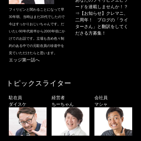
ードを連載しませんか！？
フィリピンと関わることになって早
⇒
【お知らせ】クレマニ、
30年弱、当時はまだ20代でしたので
二周年！ ブログの「ライ
今はすっかりおじいちゃんです。だ
ターさん」と翻訳をしてく
いたい90年代前半から2000年頃にか
ださる方募集！
けてのお話です。立場も含め色々制
約のある中での元駐在員の珍道中を
見ていただけたらと思います。
エッジ第一話へ
トピックスライター
駐在員
経営者
会社員
ダイスケ
ちーちゃん
マシャ