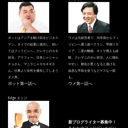
ポットはアジアを駆け回るビジネス
ウメは元経営者で、30年前からフィ
マン。タイでの起業に成功し、続い
リピンへ通う超ベテラン。早期リタ
てはフィリピンへ。クレマニのカモ
イア、二度の離婚、ネトゲ廃人も経
担当。アラフォー。日本じゃシャッ
験。クレマニのホレ担当。人に惚れ
チョさん、マニラじゃカモネギさ
やすい。都合が悪くなると逃げる、
ん。仕事より女性を優先してしまう
姑息な手段を使うなどゲスな一面
ダメ男。
も。
ポット第一話へ
ウメ第一話へ
Edge エッジ
新ブログライター募集中！
あなたのフィリピンエピソ