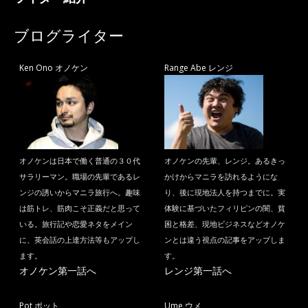
ブログライター
Ken Ono オノケン
Range Abe レンジ
オノケンは日本で働く普通の３０代
オノケンの先輩、レンジ。あるきっ
サラリーマン。職場の先輩であるレ
かけからマニラを訪れるようにな
ンジの誘いからマニラ旅行へ。趣味
り、後に現地法人を持つまでに。実
は筋トレ、筋肉こそ正義だと思って
体験に基づいたフィリピンの闇、貧
いる。旅行記や恋愛ネタをメイン
困と格差、現地ビジネスなどオノケ
に、英会話の上達方法等もアップし
ンとは違う視点の記事をアップしま
ます。
す。
オノケン第一話へ
レンジ第一話へ
Pot ポット
Ume ウメ