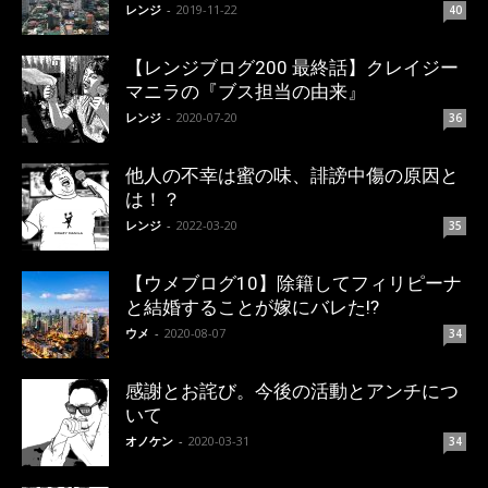
レンジ
-
2019-11-22
40
【レンジブログ200 最終話】クレイジー
マニラの『ブス担当の由来』
レンジ
-
2020-07-20
36
他人の不幸は蜜の味、誹謗中傷の原因と
は！？
レンジ
-
2022-03-20
35
【ウメブログ10】除籍してフィリピーナ
と結婚することが嫁にバレた!?
ウメ
-
2020-08-07
34
感謝とお詫び。今後の活動とアンチにつ
いて
オノケン
-
2020-03-31
34