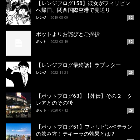
【レンジブログ158】彼女がフィリピン
へ帰国、関西国際空港で見送り
レンジ
-
2019-08-09
32
ポットよりお詫びとご挨拶
ポット
-
2022-03-19
32
【レンジブログ最終話】ラブレター
レンジ
-
2022-11-21
29
【ポットブログ63】【外伝】その２ ク
レアとのその後
ポット
-
2020-07-12
29
【ポットブログ51】フィリピンベテラン
の飲み方！テキーラの効果とは!?