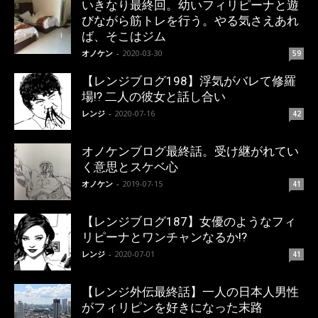
いきなり最終回。幼いフィリピーナと遊
びながら筋トレを行う。やる気さえあれ
ば、そこはジム
オノケン
-
2020-03-30
59
【レンジブログ198】浮気がバレて修羅
場!? 二人の彼女と話し合い
レンジ
-
2020-07-16
42
オノケンブログ最終話。受け継がれてい
く意思とスケベ心
オノケン
-
2019-07-15
41
【レンジブログ187】女優のようなフィ
リピーナとワンチャンなるか!?
レンジ
-
2020-07-01
41
【レンジ外伝最終話】一人の日本人男性
がフィリピンを好きになった末路