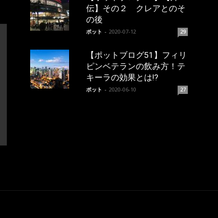
伝】その２ クレアとのそ
の後
ポット
-
2020-07-12
29
【ポットブログ51】フィリ
ピンベテランの飲み方！テ
キーラの効果とは!?
ポット
-
2020-06-10
27