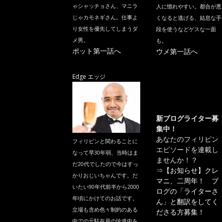
ゃシャッチョさん、マニラ
人に惚れやすい。都合が悪
じゃカモネギさん。仕事よ
くなると逃げる、姑息な手
り女性を優先してしまうダ
段を使うなどゲスな一面
メ男。
も。
ポット第一話へ
ウメ第一話へ
Edge エッジ
新ブログライター募
集中！
あなたのフィリピン
フィリピンと関わることに
エピソードを連載し
なって早30年弱、当時はま
ませんか！？
だ20代でしたので今はすっ
⇒
【お知らせ】クレ
かりおじいちゃんです。だ
マニ、二周年！ ブ
いたい90年代前半から2000
ログの「ライターさ
年頃にかけてのお話です。
ん」と翻訳をしてく
立場も含め色々制約のある
ださる方募集！
中での元駐在員の珍道中を