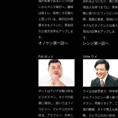
場の先輩であるレンジの誘
訪れるようになり、後に現
いからマニラ旅行へ。趣味
地法人を持つまでに。実体
は筋トレ、筋肉こそ正義だ
験に基づいたフィリピンの
と思っている。旅行記や恋
闇、貧困と格差、現地ビジ
愛ネタをメインに、英会話
ネスなどオノケンとは違う
の上達方法等もアップしま
視点の記事をアップしま
す。
す。
オノケン第一話へ
レンジ第一話へ
Pot ポット
Ume ウメ
ポットはアジアを駆け回る
ウメは元経営者で、30年前
ビジネスマン。タイでの起
からフィリピンへ通う超ベ
業に成功し、続いてはフィ
テラン。早期リタイア、二
リピンへ。クレマニのカモ
度の離婚、ネトゲ廃人も経
担当。アラフォー。日本じ
験。クレマニのホレ担当。