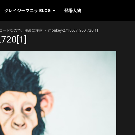
クレイジーマニラ BLOG
登場人物
コードなので、服装に注意
monkey-2710657_960_720[1]
720[1]