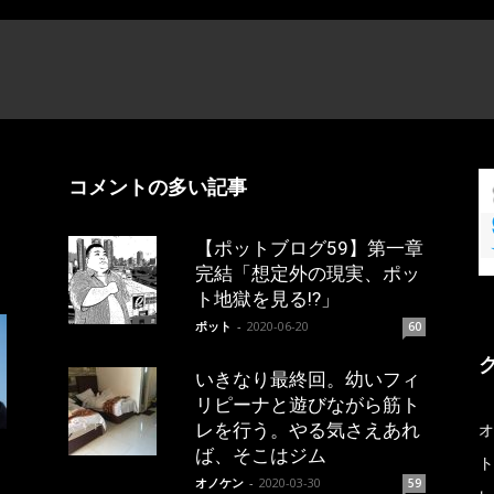
コメントの多い記事
【ポットブログ59】第一章
完結「想定外の現実、ポッ
ト地獄を見る!?」
ポット
-
2020-06-20
60
いきなり最終回。幼いフィ
リピーナと遊びながら筋ト
レを行う。やる気さえあれ
オ
ば、そこはジム
ト
オノケン
-
2020-03-30
59