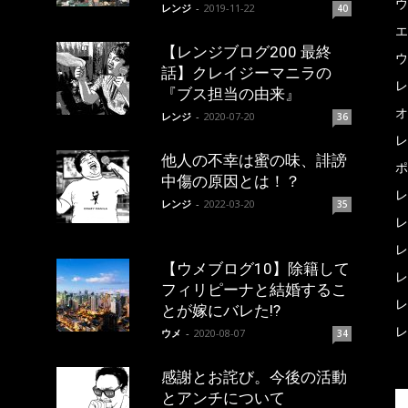
ウ
レンジ
-
2019-11-22
40
エ
【レンジブログ200 最終
ウ
話】クレイジーマニラの
レ
『ブス担当の由来』
オ
レンジ
-
2020-07-20
36
レ
他人の不幸は蜜の味、誹謗
ポ
中傷の原因とは！？
レ
レンジ
-
2022-03-20
35
レ
レ
【ウメブログ10】除籍して
レ
フィリピーナと結婚するこ
レ
とが嫁にバレた!?
レ
ウメ
-
2020-08-07
34
感謝とお詫び。今後の活動
とアンチについて