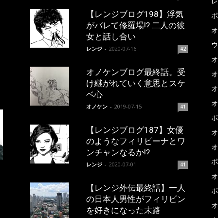
レ
【レンジブログ198】浮気
ポ
がバレて修羅場!? 二人の彼
オ
女と話し合い
ウ
レンジ
-
2020-07-16
42
オ
オノケンブログ最終話。受
オ
け継がれていく意思とスケ
オ
ベ心
オ
オノケン
-
2019-07-15
41
ポ
【レンジブログ187】女優
オ
のようなフィリピーナとワ
オ
ンチャンなるか!?
ポ
レンジ
-
2020-07-01
41
オ
【レンジ外伝最終話】一人
ポ
の日本人男性がフィリピン
オ
を好きになった末路