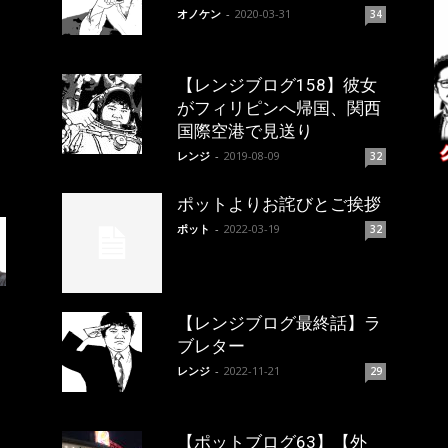
オノケン
-
2020-03-31
34
【レンジブログ158】彼女
がフィリピンへ帰国、関西
国際空港で見送り
レンジ
-
2019-08-09
32
ポットよりお詫びとご挨拶
ポット
-
2022-03-19
32
【レンジブログ最終話】ラ
ブレター
レンジ
-
2022-11-21
29
【ポットブログ63】【外