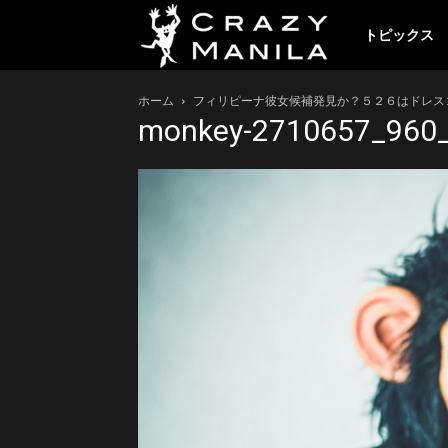
ク
トピックス
ホーム
フィリピーナ彼女候補発見か？５２６はドレス
レ
monkey-2710657_960_
イ
ジ
ー
マ