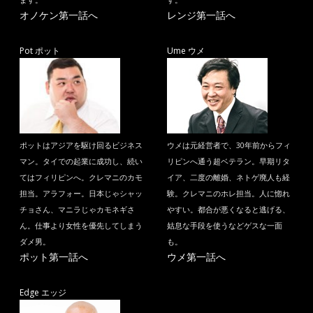
ます。
す。
オノケン第一話へ
レンジ第一話へ
Pot ポット
Ume ウメ
ポットはアジアを駆け回るビジネス
ウメは元経営者で、30年前からフィ
マン。タイでの起業に成功し、続い
リピンへ通う超ベテラン。早期リタ
てはフィリピンへ。クレマニのカモ
イア、二度の離婚、ネトゲ廃人も経
担当。アラフォー。日本じゃシャッ
験。クレマニのホレ担当。人に惚れ
チョさん、マニラじゃカモネギさ
やすい。都合が悪くなると逃げる、
ん。仕事より女性を優先してしまう
姑息な手段を使うなどゲスな一面
ダメ男。
も。
ポット第一話へ
ウメ第一話へ
Edge エッジ