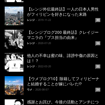
【レンジ外伝最終話】一人の日本人男性
がフィリピンを好きになった末路
レンジ
-
2019-11-22
40
【レンジブログ200 最終話】クレイジー
マニラの『ブス担当の由来』
レンジ
-
2020-07-20
36
他人の不幸は蜜の味、誹謗中傷の原因と
は！？
レンジ
-
2022-03-20
35
【ウメブログ10】除籍してフィリピーナ
と結婚することが嫁にバレた!?
ウメ
-
2020-08-07
34
感謝とお詫び。今後の活動とアンチにつ