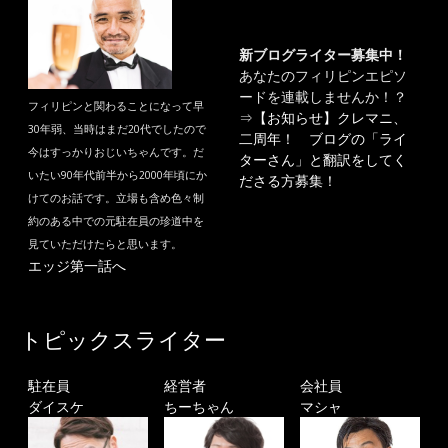
新ブログライター募集中！
あなたのフィリピンエピソ
ードを連載しませんか！？
フィリピンと関わることになって早
⇒
【お知らせ】クレマニ、
30年弱、当時はまだ20代でしたので
二周年！ ブログの「ライ
今はすっかりおじいちゃんです。だ
ターさん」と翻訳をしてく
いたい90年代前半から2000年頃にか
ださる方募集！
けてのお話です。立場も含め色々制
約のある中での元駐在員の珍道中を
見ていただけたらと思います。
エッジ第一話へ
トピックスライター
駐在員
経営者
会社員
ダイスケ
ちーちゃん
マシャ