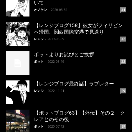
いて
オノケン
-
2020-03-31
34
【レンジブログ158】彼女がフィリピン
へ帰国、関西国際空港で見送り
レンジ
-
2019-08-09
32
ポットよりお詫びとご挨拶
ポット
-
2022-03-19
32
【レンジブログ最終話】ラブレター
レンジ
-
2022-11-21
29
【ポットブログ63】【外伝】その２ ク
レアとのその後
ポット
-
2020-07-12
29