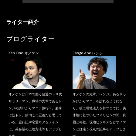
ライター紹介
ブログライター
Ken Ono オノケン
Range Abe レンジ
オノケンは日本で働く普通の３０代
オノケンの先輩、レンジ。あるきっ
サラリーマン。職場の先輩であるレ
かけからマニラを訪れるようにな
ンジの誘いからマニラ旅行へ。趣味
り、後に現地法人を持つまでに。実
は筋トレ、筋肉こそ正義だと思って
体験に基づいたフィリピンの闇、貧
いる。旅行記や恋愛ネタをメイン
困と格差、現地ビジネスなどオノケ
に、英会話の上達方法等もアップし
ンとは違う視点の記事をアップしま