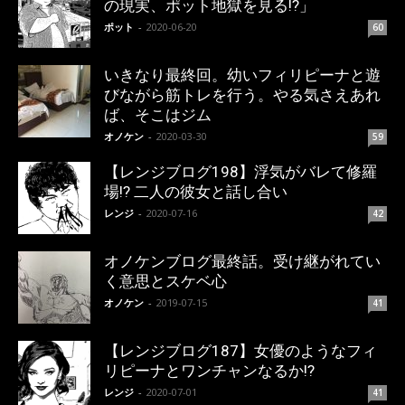
の現実、ポット地獄を見る!?」
ポット
-
2020-06-20
60
いきなり最終回。幼いフィリピーナと遊
びながら筋トレを行う。やる気さえあれ
ば、そこはジム
オノケン
-
2020-03-30
59
【レンジブログ198】浮気がバレて修羅
場!? 二人の彼女と話し合い
レンジ
-
2020-07-16
42
オノケンブログ最終話。受け継がれてい
く意思とスケベ心
オノケン
-
2019-07-15
41
【レンジブログ187】女優のようなフィ
リピーナとワンチャンなるか!?
レンジ
-
2020-07-01
41