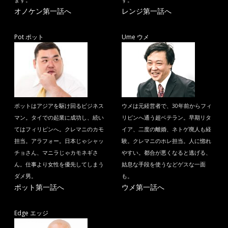
ます。
す。
オノケン第一話へ
レンジ第一話へ
Pot ポット
Ume ウメ
ポットはアジアを駆け回るビジネス
ウメは元経営者で、30年前からフィ
マン。タイでの起業に成功し、続い
リピンへ通う超ベテラン。早期リタ
てはフィリピンへ。クレマニのカモ
イア、二度の離婚、ネトゲ廃人も経
担当。アラフォー。日本じゃシャッ
験。クレマニのホレ担当。人に惚れ
チョさん、マニラじゃカモネギさ
やすい。都合が悪くなると逃げる、
ん。仕事より女性を優先してしまう
姑息な手段を使うなどゲスな一面
ダメ男。
も。
ポット第一話へ
ウメ第一話へ
Edge エッジ