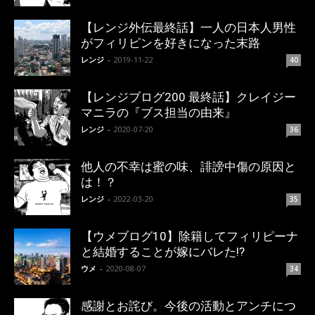
【レンジ外伝最終話】一人の日本人男性
がフィリピンを好きになった末路
レンジ
-
2019-11-22
40
【レンジブログ200 最終話】クレイジー
マニラの『ブス担当の由来』
レンジ
-
2020-07-20
36
他人の不幸は蜜の味、誹謗中傷の原因と
は！？
レンジ
-
2022-03-20
35
【ウメブログ10】除籍してフィリピーナ
と結婚することが嫁にバレた!?
ウメ
-
2020-08-07
34
感謝とお詫び。今後の活動とアンチにつ