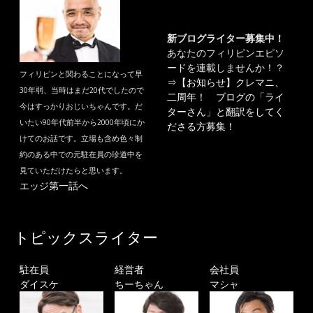
新ブログライター募集中！
あなたのフィリピンエピソ
ードを連載しませんか！？
フィリピンと関わることになって早
⇒
【お知らせ】クレマニ、
30年弱、当時はまだ20代でしたので
二周年！ ブログの「ライ
今はすっかりおじいちゃんです。だ
ターさん」と翻訳をしてく
いたい90年代前半から2000年頃にか
ださる方募集！
けてのお話です。立場も含め色々制
約のある中での元駐在員の珍道中を
見ていただけたらと思います。
エッジ第一話へ
トピックスライター
駐在員
経営者
会社員
ダイスケ
ちーちゃん
マシャ