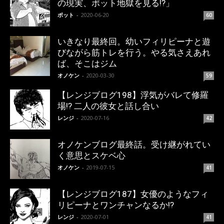
の現実、ポット地獄を見る!?」
ポット
-
2020-06-20
60
いきなり最終回。幼いフィリピーナと遊
びながら筋トレを行う。やる気さえあれ
ば、そこはジム
オノケン
-
2020-03-30
59
【レンジブログ198】浮気がバレて修羅
場!? 二人の彼女と話し合い
レンジ
-
2020-07-16
42
オノケンブログ最終話。受け継がれてい
く意思とスケベ心
オノケン
-
2019-07-15
41
【レンジブログ187】女優のようなフィ
リピーナとワンチャンなるか!?
レンジ
-
2020-07-01
41