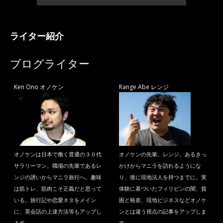
ライター紹介
ブログライター
Ken Ono オノケン
Range Abe レンジ
オノケンは日本で働く普通の３０代
オノケンの先輩、レンジ。あるきっ
サラリーマン。職場の先輩であるレ
かけからマニラを訪れるようにな
ンジの誘いからマニラ旅行へ。趣味
り、後に現地法人を持つまでに。実
は筋トレ、筋肉こそ正義だと思って
体験に基づいたフィリピンの闇、貧
いる。旅行記や恋愛ネタをメイン
困と格差、現地ビジネスなどオノケ
に、英会話の上達方法等もアップし
ンとは違う視点の記事をアップしま