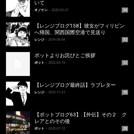
いて
オノケン
-
2020-03-31
34
【レンジブログ158】彼女がフィリピン
へ帰国、関西国際空港で見送り
レンジ
-
2019-08-09
32
ポットよりお詫びとご挨拶
ポット
-
2022-03-19
32
【レンジブログ最終話】ラブレター
レンジ
-
2022-11-21
29
【ポットブログ63】【外伝】その２ ク
レアとのその後
ポット
-
2020-07-12
29