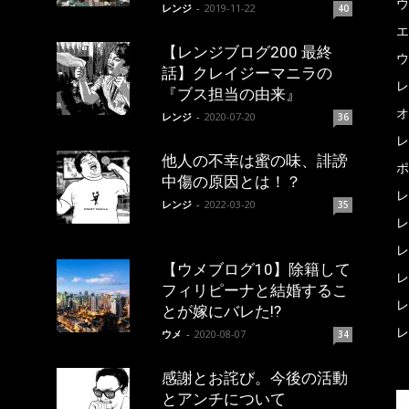
ウ
レンジ
-
2019-11-22
40
エ
【レンジブログ200 最終
ウ
話】クレイジーマニラの
レ
『ブス担当の由来』
オ
レンジ
-
2020-07-20
36
レ
他人の不幸は蜜の味、誹謗
ポ
中傷の原因とは！？
レ
レンジ
-
2022-03-20
35
レ
レ
【ウメブログ10】除籍して
レ
フィリピーナと結婚するこ
レ
とが嫁にバレた!?
レ
ウメ
-
2020-08-07
34
感謝とお詫び。今後の活動
とアンチについて