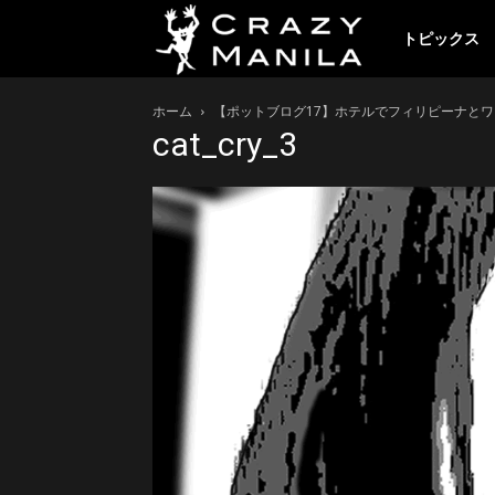
ク
トピックス
ホーム
【ポットブログ17】ホテルでフィリピーナとワ
レ
cat_cry_3
イ
ジ
ー
マ