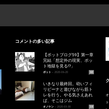
コメントの多い記事
【ポットブログ59】第一章
完結「想定外の現実、ポッ
ト地獄を見る!?」
ポット
-
2020-06-20
60
いきなり最終回。幼いフィ
リピーナと遊びながら筋ト
レを行う。やる気さえあれ
オ
ば、そこはジム
ト
オノケン
-
2020-03-30
59