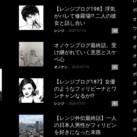
レ
【レンジブログ198】浮気
ポ
がバレて修羅場!? 二人の彼
オ
女と話し合い
ウ
レンジ
-
2020-07-16
42
オ
オノケンブログ最終話。受
オ
け継がれていく意思とスケ
オ
ベ心
オ
オノケン
-
2019-07-15
41
ポ
【レンジブログ187】女優
オ
のようなフィリピーナとワ
オ
ンチャンなるか!?
ポ
レンジ
-
2020-07-01
41
オ
【レンジ外伝最終話】一人
ポ
の日本人男性がフィリピン
オ
を好きになった末路