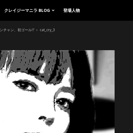
クレイジーマニラ BLOG
登場人物
ンチャン、初ゴール!?
cat_cry_3