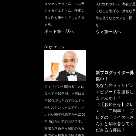
ゃシャッチョさん、マニラ
人に惚れやすい。都合が悪
じゃカモネギさん。仕事よ
くなると逃げる、姑息な手
り女性を優先してしまうダ
段を使うなどゲスな一面
メ男。
も。
ポット第一話へ
ウメ第一話へ
Edge エッジ
新ブログライター募
集中！
あなたのフィリピン
フィリピンと関わることに
エピソードを連載し
なって早30年弱、当時はま
ませんか！？
だ20代でしたので今はすっ
⇒
【お知らせ】クレ
かりおじいちゃんです。だ
マニ、二周年！ ブ
いたい90年代前半から2000
ログの「ライターさ
年頃にかけてのお話です。
ん」と翻訳をしてく
立場も含め色々制約のある
ださる方募集！
中での元駐在員の珍道中を