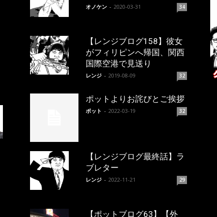
オノケン
-
2020-03-31
34
【レンジブログ158】彼女
がフィリピンへ帰国、関西
国際空港で見送り
レンジ
-
2019-08-09
32
ポットよりお詫びとご挨拶
ポット
-
2022-03-19
32
【レンジブログ最終話】ラ
ブレター
レンジ
-
2022-11-21
29
【ポットブログ63】【外