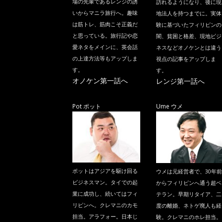
場の先輩であるレンジの誘
訪れるようになり、後に現
いからマニラ旅行へ。趣味
地法人を持つまでに。実体
は筋トレ、筋肉こそ正義だ
験に基づいたフィリピンの
と思っている。旅行記や恋
闇、貧困と格差、現地ビジ
愛ネタをメインに、英会話
ネスなどオノケンとは違う
の上達方法等もアップしま
視点の記事をアップしま
す。
す。
オノケン第一話へ
レンジ第一話へ
Pot ポット
Ume ウメ
ポットはアジアを駆け回る
ウメは元経営者で、30年前
ビジネスマン。タイでの起
からフィリピンへ通う超ベ
業に成功し、続いてはフィ
テラン。早期リタイア、二
リピンへ。クレマニのカモ
度の離婚、ネトゲ廃人も経
担当。アラフォー。日本じ
験。クレマニのホレ担当。