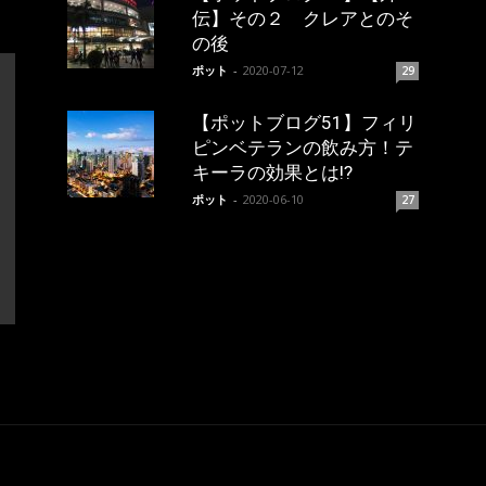
伝】その２ クレアとのそ
の後
ポット
-
2020-07-12
29
【ポットブログ51】フィリ
ピンベテランの飲み方！テ
キーラの効果とは!?
ポット
-
2020-06-10
27