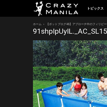
ク
トピックス
ホーム
【ポットブログ48】アプローチ中のフィリピー
レ
91shpIpUyIL._AC_SL1
イ
ジ
ー
マ