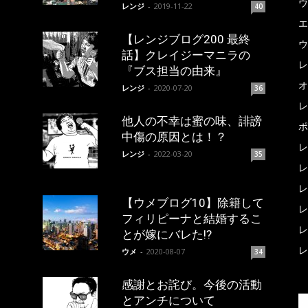
ウ
レンジ
-
2019-11-22
40
エ
【レンジブログ200 最終
ウ
話】クレイジーマニラの
レ
『ブス担当の由来』
オ
レンジ
-
2020-07-20
36
レ
他人の不幸は蜜の味、誹謗
ポ
中傷の原因とは！？
レ
レンジ
-
2022-03-20
35
レ
レ
【ウメブログ10】除籍して
レ
フィリピーナと結婚するこ
レ
とが嫁にバレた!?
レ
ウメ
-
2020-08-07
34
感謝とお詫び。今後の活動
とアンチについて