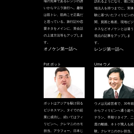
場の先輩であるレンジの誘
訪れるようになり、後に現
いからマニラ旅行へ。趣味
地法人を持つまでに。実体
は筋トレ、筋肉こそ正義だ
験に基づいたフィリピンの
と思っている。旅行記や恋
闇、貧困と格差、現地ビジ
愛ネタをメインに、英会話
ネスなどオノケンとは違う
の上達方法等もアップしま
視点の記事をアップしま
す。
す。
オノケン第一話へ
レンジ第一話へ
Pot ポット
Ume ウメ
ポットはアジアを駆け回る
ウメは元経営者で、30年前
ビジネスマン。タイでの起
からフィリピンへ通う超ベ
業に成功し、続いてはフィ
テラン。早期リタイア、二
リピンへ。クレマニのカモ
度の離婚、ネトゲ廃人も経
担当。アラフォー。日本じ
験。クレマニのホレ担当。