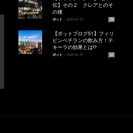
伝】その２ クレアとのそ
の後
ポット
-
2020-07-12
29
【ポットブログ51】フィリ
ピンベテランの飲み方！テ
キーラの効果とは!?
ポット
-
2020-06-10
27