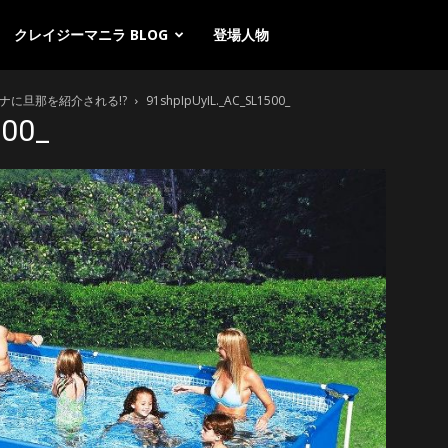
クレイジーマニラ BLOG
登場人物
ナに旦那を紹介される!?
91shpIpUyIL._AC_SL1500_
500_