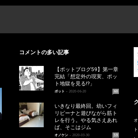
コメントの多い記事
【ポットブログ59】第一章
完結「想定外の現実、ポッ
ト地獄を見る!?」
ポット
-
2020-06-20
60
いきなり最終回。幼いフィ
リピーナと遊びながら筋ト
レを行う。やる気さえあれ
オ
ば、そこはジム
ト
オノケン
-
2020-03-30
59