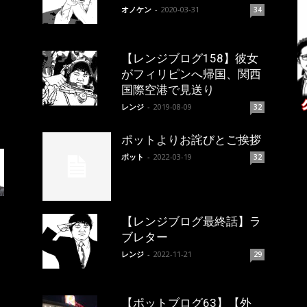
オノケン
-
2020-03-31
34
【レンジブログ158】彼女
がフィリピンへ帰国、関西
国際空港で見送り
レンジ
-
2019-08-09
32
ポットよりお詫びとご挨拶
ポット
-
2022-03-19
32
【レンジブログ最終話】ラ
ブレター
レンジ
-
2022-11-21
29
【ポットブログ63】【外