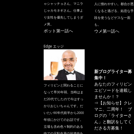
ゃシャッチョさん、マニラ
人に惚れやすい。都合が悪
じゃカモネギさん。仕事よ
くなると逃げる、姑息な手
り女性を優先してしまうダ
段を使うなどゲスな一面
メ男。
も。
ポット第一話へ
ウメ第一話へ
Edge エッジ
新ブログライター募
集中！
あなたのフィリピン
フィリピンと関わることに
エピソードを連載し
なって早30年弱、当時はま
ませんか！？
だ20代でしたので今はすっ
⇒
【お知らせ】クレ
かりおじいちゃんです。だ
マニ、二周年！ ブ
いたい90年代前半から2000
ログの「ライターさ
年頃にかけてのお話です。
ん」と翻訳をしてく
立場も含め色々制約のある
ださる方募集！
中での元駐在員の珍道中を