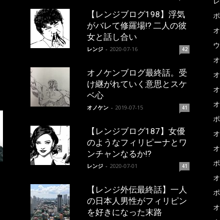
レ
【レンジブログ198】浮気
ポ
がバレて修羅場!? 二人の彼
オ
女と話し合い
ウ
レンジ
-
2020-07-16
42
オ
オノケンブログ最終話。受
オ
け継がれていく意思とスケ
オ
ベ心
オ
オノケン
-
2019-07-15
41
ポ
【レンジブログ187】女優
オ
のようなフィリピーナとワ
オ
ンチャンなるか!?
ポ
レンジ
-
2020-07-01
41
オ
【レンジ外伝最終話】一人
ポ
の日本人男性がフィリピン
オ
を好きになった末路