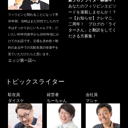
あなたのフィリピンエピソ
ードを連載しませんか！？
フィリピンと関わることになって早
⇒
【お知らせ】クレマニ、
30年弱、当時はまだ20代でしたので
二周年！ ブログの「ライ
今はすっかりおじいちゃんです。だ
ターさん」と翻訳をしてく
いたい90年代前半から2000年頃にか
ださる方募集！
けてのお話です。立場も含め色々制
約のある中での元駐在員の珍道中を
見ていただけたらと思います。
エッジ第一話へ
トピックスライター
駐在員
経営者
会社員
ダイスケ
ちーちゃん
マシャ