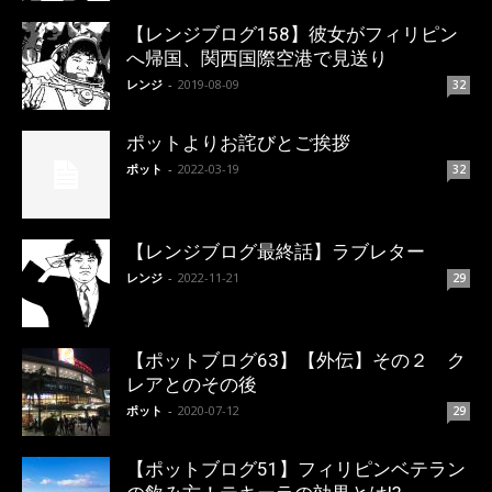
【レンジブログ158】彼女がフィリピン
へ帰国、関西国際空港で見送り
レンジ
-
2019-08-09
32
ポットよりお詫びとご挨拶
ポット
-
2022-03-19
32
【レンジブログ最終話】ラブレター
レンジ
-
2022-11-21
29
【ポットブログ63】【外伝】その２ ク
レアとのその後
ポット
-
2020-07-12
29
【ポットブログ51】フィリピンベテラン