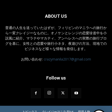
ABOUT US
普通の人生を送っていたはずが、フィリピンのマニラへの旅行か
ら一変クレイジーなものに。オノケンとレンジの恋愛珍道中を小
説風に紹介。マラテやマカティ、アンヘレスへの実際の旅行ブロ
グを基に、女性との恋愛や旅行小ネタ、夜遊びの方法、現地での
ビジネスなど様々な情報を発信します。
お問い合わせ:
crazymanila2017@gmail.com
Follow us
トピックス
クレイジーマニラ Blog
登場人物