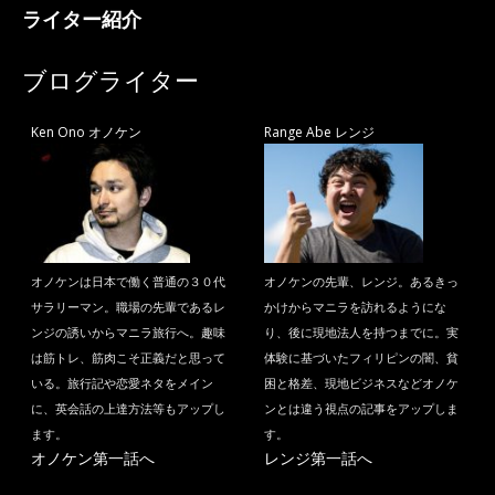
ライター紹介
ブログライター
Ken Ono オノケン
Range Abe レンジ
オノケンは日本で働く普通の３０代
オノケンの先輩、レンジ。あるきっ
サラリーマン。職場の先輩であるレ
かけからマニラを訪れるようにな
ンジの誘いからマニラ旅行へ。趣味
り、後に現地法人を持つまでに。実
は筋トレ、筋肉こそ正義だと思って
体験に基づいたフィリピンの闇、貧
いる。旅行記や恋愛ネタをメイン
困と格差、現地ビジネスなどオノケ
に、英会話の上達方法等もアップし
ンとは違う視点の記事をアップしま
ます。
す。
オノケン第一話へ
レンジ第一話へ