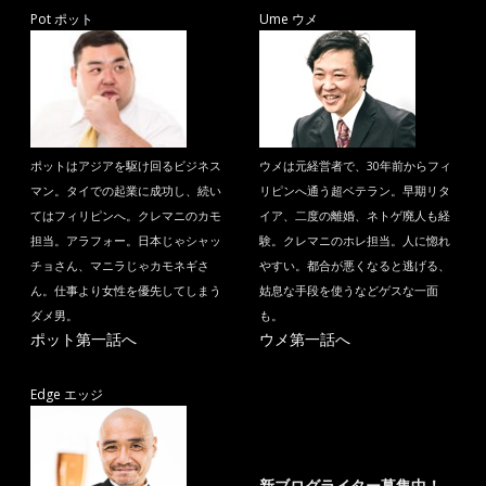
Pot ポット
Ume ウメ
ポットはアジアを駆け回るビジネス
ウメは元経営者で、30年前からフィ
マン。タイでの起業に成功し、続い
リピンへ通う超ベテラン。早期リタ
てはフィリピンへ。クレマニのカモ
イア、二度の離婚、ネトゲ廃人も経
担当。アラフォー。日本じゃシャッ
験。クレマニのホレ担当。人に惚れ
チョさん、マニラじゃカモネギさ
やすい。都合が悪くなると逃げる、
ん。仕事より女性を優先してしまう
姑息な手段を使うなどゲスな一面
ダメ男。
も。
ポット第一話へ
ウメ第一話へ
Edge エッジ
新ブログライター募集中！