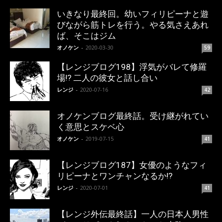
いきなり最終回。幼いフィリピーナと遊
びながら筋トレを行う。やる気さえあれ
ば、そこはジム
オノケン
-
2020-03-30
59
【レンジブログ198】浮気がバレて修羅
場!? 二人の彼女と話し合い
レンジ
-
2020-07-16
42
オノケンブログ最終話。受け継がれてい
く意思とスケベ心
オノケン
-
2019-07-15
41
【レンジブログ187】女優のようなフィ
リピーナとワンチャンなるか!?
レンジ
-
2020-07-01
41
【レンジ外伝最終話】一人の日本人男性