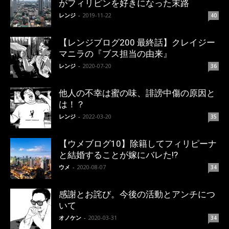
がフィリピンを好きになった末路
レンジ
-
2019-11-22
40
【レンジブログ200 最終話】クレイジー
マニラの『ブス担当の由来』
レンジ
-
2020-07-20
36
他人の不幸は蜜の味、誹謗中傷の原因と
は！？
レンジ
-
2022-03-20
35
【ウメブログ10】除籍してフィリピーナ
と結婚することが嫁にバレた!?
ウメ
-
2020-08-07
34
感謝とお詫び。今後の活動とアンチにつ
いて
オノケン
-
2020-03-31
34