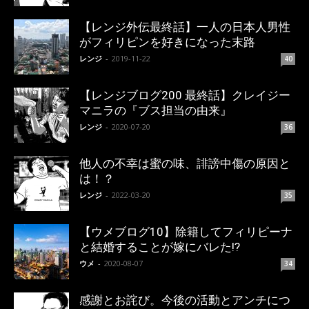
【レンジ外伝最終話】一人の日本人男性
がフィリピンを好きになった末路
レンジ
-
2019-11-22
40
【レンジブログ200 最終話】クレイジー
マニラの『ブス担当の由来』
レンジ
-
2020-07-20
36
他人の不幸は蜜の味、誹謗中傷の原因と
は！？
レンジ
-
2022-03-20
35
【ウメブログ10】除籍してフィリピーナ
と結婚することが嫁にバレた!?
ウメ
-
2020-08-07
34
感謝とお詫び。今後の活動とアンチにつ