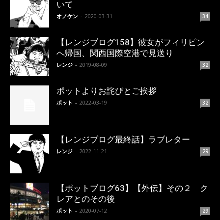
いて
オノケン
-
2020-03-31
34
【レンジブログ158】彼女がフィリピン
へ帰国、関西国際空港で見送り
レンジ
-
2019-08-09
32
ポットよりお詫びとご挨拶
ポット
-
2022-03-19
32
【レンジブログ最終話】ラブレター
レンジ
-
2022-11-21
29
【ポットブログ63】【外伝】その２ ク
レアとのその後
ポット
-
2020-07-12
29