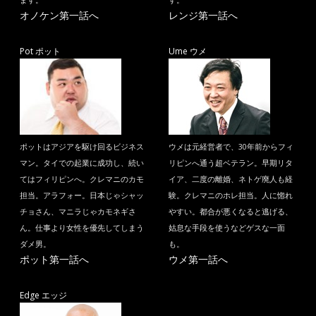
ます。
す。
オノケン第一話へ
レンジ第一話へ
Pot ポット
Ume ウメ
ポットはアジアを駆け回るビジネス
ウメは元経営者で、30年前からフィ
マン。タイでの起業に成功し、続い
リピンへ通う超ベテラン。早期リタ
てはフィリピンへ。クレマニのカモ
イア、二度の離婚、ネトゲ廃人も経
担当。アラフォー。日本じゃシャッ
験。クレマニのホレ担当。人に惚れ
チョさん、マニラじゃカモネギさ
やすい。都合が悪くなると逃げる、
ん。仕事より女性を優先してしまう
姑息な手段を使うなどゲスな一面
ダメ男。
も。
ポット第一話へ
ウメ第一話へ
Edge エッジ