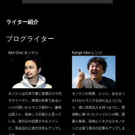
ライター紹介
ブログライター
Ken Ono オノケン
Range Abe レンジ
オノケンは日本で働く普通の３０代
オノケンの先輩、レンジ。あるきっ
サラリーマン。職場の先輩であるレ
かけからマニラを訪れるようにな
ンジの誘いからマニラ旅行へ。趣味
り、後に現地法人を持つまでに。実
は筋トレ、筋肉こそ正義だと思って
体験に基づいたフィリピンの闇、貧
いる。旅行記や恋愛ネタをメイン
困と格差、現地ビジネスなどオノケ
に、英会話の上達方法等もアップし
ンとは違う視点の記事をアップしま