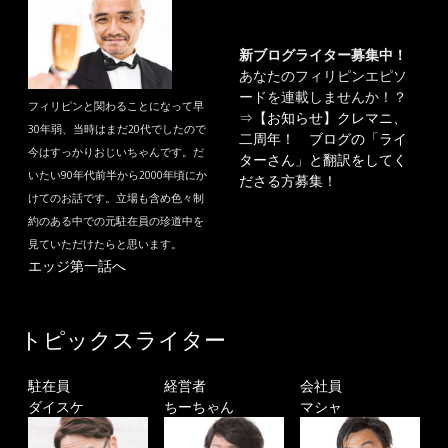
新ブログライター募集中！
あなたのフィリピンエピソ
ードを連載しませんか！？
フィリピンと関わることになって早
⇒
【お知らせ】クレマニ、
30年弱、当時はまだ20代でしたので
二周年！ ブログの「ライ
今はすっかりおじいちゃんです。だ
ターさん」と翻訳をしてく
いたい90年代前半から2000年頃にか
ださる方募集！
けてのお話です。立場も含め色々制
約のある中での元駐在員の珍道中を
見ていただけたらと思います。
エッジ第一話へ
トピックスライター
駐在員
経営者
会社員
ダイスケ
ちーちゃん
マシャ