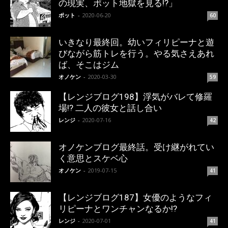
の現実、ポット地獄を見る!?」
ポット
-
2020-06-20
60
いきなり最終回。幼いフィリピーナと遊
びながら筋トレを行う。やる気さえあれ
ば、そこはジム
オノケン
-
2020-03-30
59
【レンジブログ198】浮気がバレて修羅
場!? 二人の彼女と話し合い
レンジ
-
2020-07-16
42
オノケンブログ最終話。受け継がれてい
く意思とスケベ心
オノケン
-
2019-07-15
41
【レンジブログ187】女優のようなフィ
リピーナとワンチャンなるか!?
レンジ
-
2020-07-01
41