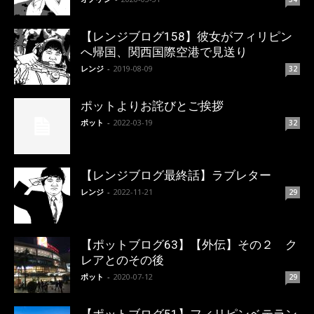
【レンジブログ158】彼女がフィリピン
へ帰国、関西国際空港で見送り
レンジ
-
2019-08-09
32
ポットよりお詫びとご挨拶
ポット
-
2022-03-19
32
【レンジブログ最終話】ラブレター
レンジ
-
2022-11-21
29
【ポットブログ63】【外伝】その２ ク
レアとのその後
ポット
-
2020-07-12
29