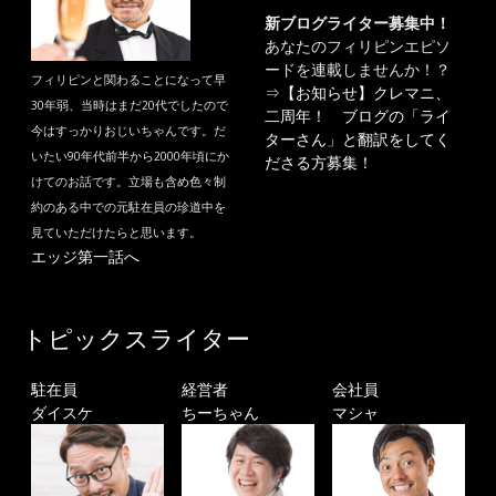
新ブログライター募集中！
あなたのフィリピンエピソ
ードを連載しませんか！？
フィリピンと関わることになって早
⇒
【お知らせ】クレマニ、
30年弱、当時はまだ20代でしたので
二周年！ ブログの「ライ
今はすっかりおじいちゃんです。だ
ターさん」と翻訳をしてく
いたい90年代前半から2000年頃にか
ださる方募集！
けてのお話です。立場も含め色々制
約のある中での元駐在員の珍道中を
見ていただけたらと思います。
エッジ第一話へ
トピックスライター
駐在員
経営者
会社員
ダイスケ
ちーちゃん
マシャ