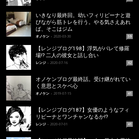
いきなり最終回。幼いフィリピーナと遊
びながら筋トレを行う。やる気さえあれ
ば、そこはジム
オノケン
-
2020-03-30
59
【レンジブログ198】浮気がバレて修羅
場!? 二人の彼女と話し合い
レンジ
-
2020-07-16
42
オノケンブログ最終話。受け継がれてい
く意思とスケベ心
オノケン
-
2019-07-15
41
【レンジブログ187】女優のようなフィ
リピーナとワンチャンなるか!?
レンジ
-
2020-07-01
41