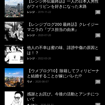
【レンジ外伝最終話】一人の日本人男性
がフィリピンを好きになった末路
レンジ
-
2019-11-22
40
【レンジブログ200 最終話】クレイジー
マニラの『ブス担当の由来』
レンジ
-
2020-07-20
36
他人の不幸は蜜の味、誹謗中傷の原因と
は！？
レンジ
-
2022-03-20
35
【ウメブログ10】除籍してフィリピーナ
と結婚することが嫁にバレた!?
ウメ
-
2020-08-07
34
感謝とお詫び。今後の活動とアンチにつ
いて
オノケン
-
2020-03-31
34