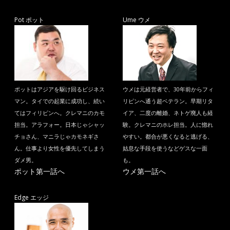
Pot ポット
Ume ウメ
ポットはアジアを駆け回るビジネス
ウメは元経営者で、30年前からフィ
マン。タイでの起業に成功し、続い
リピンへ通う超ベテラン。早期リタ
てはフィリピンへ。クレマニのカモ
イア、二度の離婚、ネトゲ廃人も経
担当。アラフォー。日本じゃシャッ
験。クレマニのホレ担当。人に惚れ
チョさん、マニラじゃカモネギさ
やすい。都合が悪くなると逃げる、
ん。仕事より女性を優先してしまう
姑息な手段を使うなどゲスな一面
ダメ男。
も。
ポット第一話へ
ウメ第一話へ
Edge エッジ