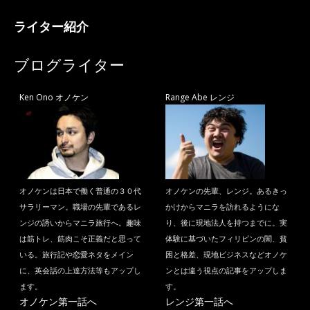
ライター紹介
ブログライター
Ken Ono オノケン
Range Abe レンジ
オノケンは日本で働く普通の３０代
オノケンの先輩、レンジ。あるきっ
サラリーマン。職場の先輩であるレ
かけからマニラを訪れるようにな
ンジの誘いからマニラ旅行へ。趣味
り、後に現地法人を持つまでに。実
は筋トレ、筋肉こそ正義だと思って
体験に基づいたフィリピンの闇、貧
いる。旅行記や恋愛ネタをメイン
困と格差、現地ビジネスなどオノケ
に、英会話の上達方法等もアップし
ンとは違う視点の記事をアップしま
ます。
す。
オノケン第一話へ
レンジ第一話へ