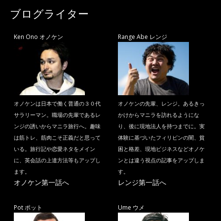
ブログライター
Ken Ono オノケン
Range Abe レンジ
オノケンは日本で働く普通の３０代
オノケンの先輩、レンジ。あるきっ
サラリーマン。職場の先輩であるレ
かけからマニラを訪れるようにな
ンジの誘いからマニラ旅行へ。趣味
り、後に現地法人を持つまでに。実
は筋トレ、筋肉こそ正義だと思って
体験に基づいたフィリピンの闇、貧
いる。旅行記や恋愛ネタをメイン
困と格差、現地ビジネスなどオノケ
に、英会話の上達方法等もアップし
ンとは違う視点の記事をアップしま
ます。
す。
オノケン第一話へ
レンジ第一話へ
Pot ポット
Ume ウメ