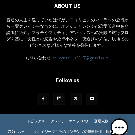
ABOUT US
普通の人生を送っていたはずが、フィリピンのマニラへの旅行か
ら一変クレイジーなものに。オノケンとレンジの恋愛珍道中を小
説風に紹介。マラテやマカティ、アンヘレスへの実際の旅行ブロ
グを基に、女性との恋愛や旅行小ネタ、夜遊びの方法、現地での
ビジネスなど様々な情報を発信します。
お問い合わせ:
crazymanila2017@gmail.com
Follow us
トピックス
クレイジーマニラ Blog
登場人物
© CrazyManila クレイジーマニラのコンテンツの無断転用、転載等はご遠