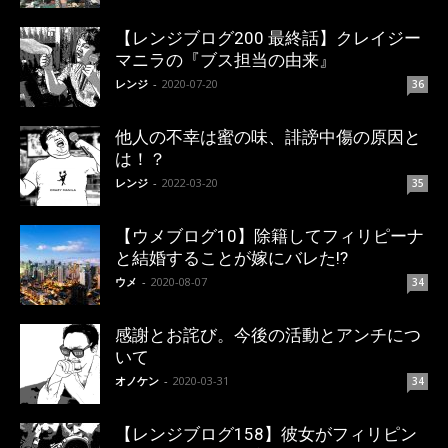
【レンジブログ200 最終話】クレイジー
マニラの『ブス担当の由来』
レンジ
-
2020-07-20
36
他人の不幸は蜜の味、誹謗中傷の原因と
は！？
レンジ
-
2022-03-20
35
【ウメブログ10】除籍してフィリピーナ
と結婚することが嫁にバレた!?
ウメ
-
2020-08-07
34
感謝とお詫び。今後の活動とアンチにつ
いて
オノケン
-
2020-03-31
34
【レンジブログ158】彼女がフィリピン