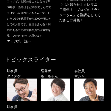
フィリピンと関わることになって早
⇒
【お知らせ】クレマニ、
30年弱、当時はまだ20代でしたので
二周年！ ブログの「ライ
今はすっかりおじいちゃんです。だ
ターさん」と翻訳をしてく
いたい90年代前半から2000年頃にか
ださる方募集！
けてのお話です。立場も含め色々制
約のある中での元駐在員の珍道中を
見ていただけたらと思います。
エッジ第一話へ
トピックスライター
駐在員
経営者
会社員
ダイスケ
ちーちゃん
マシャ
駐在員