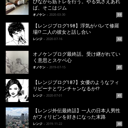
びながら筋トレを行う。やる気さえあれ
ば、そこはジム
オノケン
-
2020-03-30
59
【レンジブログ198】浮気がバレて修羅
場!? 二人の彼女と話し合い
レンジ
-
2020-07-16
42
オノケンブログ最終話。受け継がれてい
く意思とスケベ心
オノケン
-
2019-07-15
41
【レンジブログ187】女優のようなフィ
リピーナとワンチャンなるか!?
レンジ
-
2020-07-01
41
【レンジ外伝最終話】一人の日本人男性
がフィリピンを好きになった末路
レンジ
-
2019-11-22
40