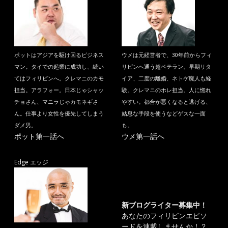
ポットはアジアを駆け回るビジネス
ウメは元経営者で、30年前からフィ
マン。タイでの起業に成功し、続い
リピンへ通う超ベテラン。早期リタ
てはフィリピンへ。クレマニのカモ
イア、二度の離婚、ネトゲ廃人も経
担当。アラフォー。日本じゃシャッ
験。クレマニのホレ担当。人に惚れ
チョさん、マニラじゃカモネギさ
やすい。都合が悪くなると逃げる、
ん。仕事より女性を優先してしまう
姑息な手段を使うなどゲスな一面
ダメ男。
も。
ポット第一話へ
ウメ第一話へ
Edge エッジ
新ブログライター募集中！
あなたのフィリピンエピソ
ードを連載しませんか！？