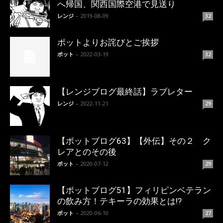
へ帰国、関西国際空港で見送り
レンジ
-
2019-08-09
32
ポットよりお詫びとご挨拶
ポット
-
2022-03-19
32
【レンジブログ最終話】ラブレター
レンジ
-
2022-11-21
29
【ポットブログ63】【外伝】その２ ク
レアとのその後
ポット
-
2020-07-12
29
【ポットブログ51】フィリピンベテラン
の飲み方！テキーラの効果とは!?
ポット
-
2020-06-10
27