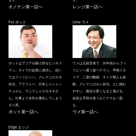
ます。
す。
オノケン第一話へ
レンジ第一話へ
Pot ポット
Ume ウメ
ポットはアジアを駆け回るビジネス
ウメは元経営者で、30年前からフィ
マン。タイでの起業に成功し、続い
リピンへ通う超ベテラン。早期リタ
てはフィリピンへ。クレマニのカモ
イア、二度の離婚、ネトゲ廃人も経
担当。アラフォー。日本じゃシャッ
験。クレマニのホレ担当。人に惚れ
チョさん、マニラじゃカモネギさ
やすい。都合が悪くなると逃げる、
ん。仕事より女性を優先してしまう
姑息な手段を使うなどゲスな一面
ダメ男。
も。
ポット第一話へ
ウメ第一話へ
Edge エッジ