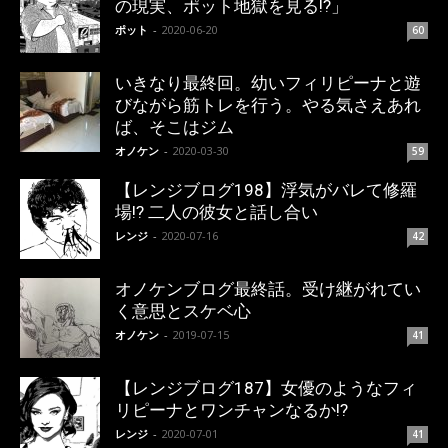
の現実、ポット地獄を見る!?」
ポット
-
2020-06-20
60
いきなり最終回。幼いフィリピーナと遊
びながら筋トレを行う。やる気さえあれ
ば、そこはジム
オノケン
-
2020-03-30
59
【レンジブログ198】浮気がバレて修羅
場!? 二人の彼女と話し合い
レンジ
-
2020-07-16
42
オノケンブログ最終話。受け継がれてい
く意思とスケベ心
オノケン
-
2019-07-15
41
【レンジブログ187】女優のようなフィ
リピーナとワンチャンなるか!?
レンジ
-
2020-07-01
41