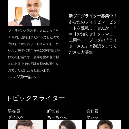
新ブログライター募集中！
あなたのフィリピンエピソ
ードを連載しませんか！？
フィリピンと関わることになって早
⇒
【お知らせ】クレマニ、
30年弱、当時はまだ20代でしたので
二周年！ ブログの「ライ
今はすっかりおじいちゃんです。だ
ターさん」と翻訳をしてく
いたい90年代前半から2000年頃にか
ださる方募集！
けてのお話です。立場も含め色々制
約のある中での元駐在員の珍道中を
見ていただけたらと思います。
エッジ第一話へ
トピックスライター
駐在員
経営者
会社員
ダイスケ
ちーちゃん
マシャ