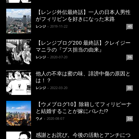
【レンジ外伝最終話】一人の日本人男性
がフィリピンを好きになった末路
レンジ
-
2019-11-22
40
【レンジブログ200 最終話】クレイジー
マニラの『ブス担当の由来』
レンジ
-
2020-07-20
36
他人の不幸は蜜の味、誹謗中傷の原因と
は！？
レンジ
-
2022-03-20
35
【ウメブログ10】除籍してフィリピーナ
と結婚することが嫁にバレた!?
ウメ
-
2020-08-07
34
感謝とお詫び。今後の活動とアンチにつ