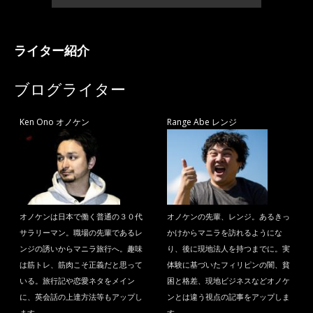
ライター紹介
ブログライター
Ken Ono オノケン
Range Abe レンジ
オノケンは日本で働く普通の３０代
オノケンの先輩、レンジ。あるきっ
サラリーマン。職場の先輩であるレ
かけからマニラを訪れるようにな
ンジの誘いからマニラ旅行へ。趣味
り、後に現地法人を持つまでに。実
は筋トレ、筋肉こそ正義だと思って
体験に基づいたフィリピンの闇、貧
いる。旅行記や恋愛ネタをメイン
困と格差、現地ビジネスなどオノケ
に、英会話の上達方法等もアップし
ンとは違う視点の記事をアップしま