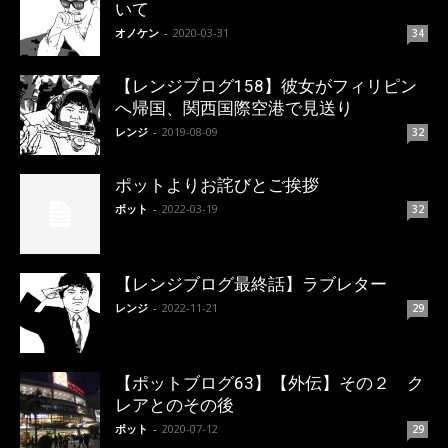
いて
オノケン
-
2020-03-31
34
【レンジブログ158】彼女がフィリピン
へ帰国、関西国際空港で見送り
レンジ
-
2019-08-09
32
ポットよりお詫びとご挨拶
ポット
-
2022-03-19
32
【レンジブログ最終話】ラブレター
レンジ
-
2022-11-21
29
【ポットブログ63】【外伝】その２ ク
レアとのその後
ポット
-
2020-07-12
29