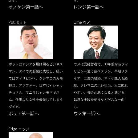
ます。
す。
オノケン第一話へ
レンジ第一話へ
Pot ポット
Ume ウメ
ポットはアジアを駆け回るビジネス
ウメは元経営者で、30年前からフィ
マン。タイでの起業に成功し、続い
リピンへ通う超ベテラン。早期リタ
てはフィリピンへ。クレマニのカモ
イア、二度の離婚、ネトゲ廃人も経
担当。アラフォー。日本じゃシャッ
験。クレマニのホレ担当。人に惚れ
チョさん、マニラじゃカモネギさ
やすい。都合が悪くなると逃げる、
ん。仕事より女性を優先してしまう
姑息な手段を使うなどゲスな一面
ダメ男。
も。
ポット第一話へ
ウメ第一話へ
Edge エッジ