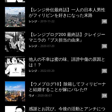
【レンジ外伝最終話】一人の日本人男性
がフィリピンを好きになった末路
レンジ
-
2019-11-22
40
【レンジブログ200 最終話】クレイジー
マニラの『ブス担当の由来』
レンジ
-
2020-07-20
36
他人の不幸は蜜の味、誹謗中傷の原因と
は！？
レンジ
-
2022-03-20
35
【ウメブログ10】除籍してフィリピーナ
と結婚することが嫁にバレた!?
ウメ
-
2020-08-07
34
感謝とお詫び。今後の活動とアンチにつ