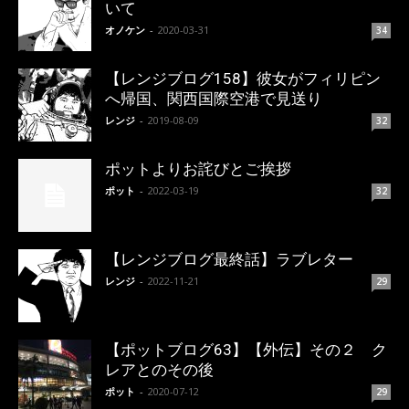
いて
オノケン
-
2020-03-31
34
【レンジブログ158】彼女がフィリピン
へ帰国、関西国際空港で見送り
レンジ
-
2019-08-09
32
ポットよりお詫びとご挨拶
ポット
-
2022-03-19
32
【レンジブログ最終話】ラブレター
レンジ
-
2022-11-21
29
【ポットブログ63】【外伝】その２ ク
レアとのその後
ポット
-
2020-07-12
29