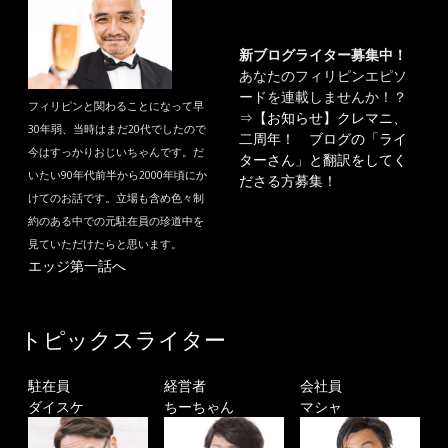
新ブログライター募集中！
あなたのフィリピンエピソ
ードを連載しませんか！？
フィリピンと関わることになって早
⇒
【お知らせ】クレマニ、
30年弱、当時はまだ20代でしたので
二周年！ ブログの「ライ
今はすっかりおじいちゃんです。だ
ターさん」と翻訳をしてく
いたい90年代前半から2000年頃にか
ださる方募集！
けてのお話です。立場も含め色々制
約のある中での元駐在員の珍道中を
見ていただけたらと思います。
エッジ第一話へ
トピックスライター
駐在員
経営者
会社員
ダイスケ
ちーちゃん
マシャ