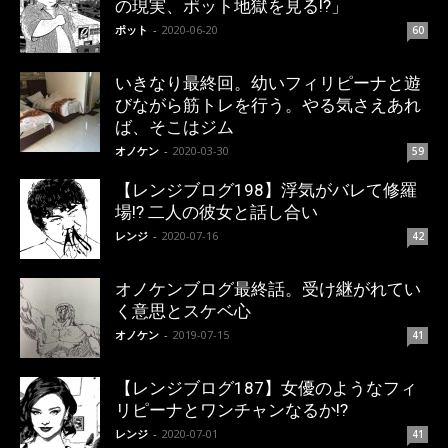
の現実、ポット地獄を見る!?」
ポット
-
2020-06-20
60
いきなり最終回。幼いフィリピーナと遊
びながら筋トレを行う。やる気さえあれ
ば、そこはジム
オノケン
-
2020-03-30
59
【レンジブログ198】浮気がバレて修羅
場!? 二人の彼女と話し合い
レンジ
-
2020-07-16
42
オノケンブログ最終話。受け継がれてい
く意思とスケベ心
オノケン
-
2019-07-15
41
【レンジブログ187】女優のようなフィ
リピーナとワンチャンなるか!?
レンジ
-
2020-07-01
41