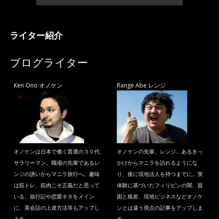
ライター紹介
ブログライター
Ken Ono オノケン
Range Abe レンジ
オノケンは日本で働く普通の３０代
オノケンの先輩、レンジ。あるきっ
サラリーマン。職場の先輩であるレ
かけからマニラを訪れるようにな
ンジの誘いからマニラ旅行へ。趣味
り、後に現地法人を持つまでに。実
は筋トレ、筋肉こそ正義だと思って
体験に基づいたフィリピンの闇、貧
いる。旅行記や恋愛ネタをメイン
困と格差、現地ビジネスなどオノケ
に、英会話の上達方法等もアップし
ンとは違う視点の記事をアップしま