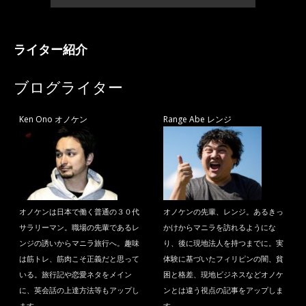
ライター紹介
ブログライター
Ken Ono オノケン
Range Abe レンジ
オノケンは日本で働く普通の３０代
オノケンの先輩、レンジ。あるきっ
サラリーマン。職場の先輩であるレ
かけからマニラを訪れるようにな
ンジの誘いからマニラ旅行へ。趣味
り、後に現地法人を持つまでに。実
は筋トレ、筋肉こそ正義だと思って
体験に基づいたフィリピンの闇、貧
いる。旅行記や恋愛ネタをメイン
困と格差、現地ビジネスなどオノケ
に、英会話の上達方法等もアップし
ンとは違う視点の記事をアップしま