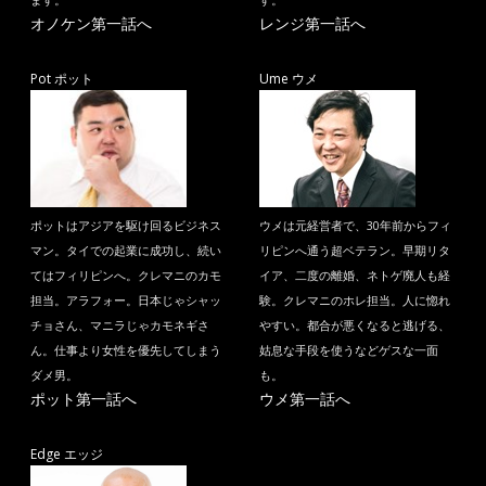
ます。
す。
オノケン第一話へ
レンジ第一話へ
Pot ポット
Ume ウメ
ポットはアジアを駆け回るビジネス
ウメは元経営者で、30年前からフィ
マン。タイでの起業に成功し、続い
リピンへ通う超ベテラン。早期リタ
てはフィリピンへ。クレマニのカモ
イア、二度の離婚、ネトゲ廃人も経
担当。アラフォー。日本じゃシャッ
験。クレマニのホレ担当。人に惚れ
チョさん、マニラじゃカモネギさ
やすい。都合が悪くなると逃げる、
ん。仕事より女性を優先してしまう
姑息な手段を使うなどゲスな一面
ダメ男。
も。
ポット第一話へ
ウメ第一話へ
Edge エッジ