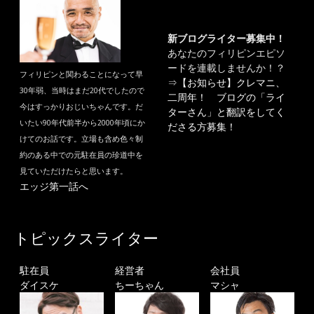
新ブログライター募集中！
あなたのフィリピンエピソ
ードを連載しませんか！？
フィリピンと関わることになって早
⇒
【お知らせ】クレマニ、
30年弱、当時はまだ20代でしたので
二周年！ ブログの「ライ
今はすっかりおじいちゃんです。だ
ターさん」と翻訳をしてく
いたい90年代前半から2000年頃にか
ださる方募集！
けてのお話です。立場も含め色々制
約のある中での元駐在員の珍道中を
見ていただけたらと思います。
エッジ第一話へ
トピックスライター
駐在員
経営者
会社員
ダイスケ
ちーちゃん
マシャ