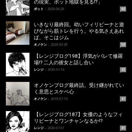
の現実、ポット地獄を見る!?」
ポット
-
2020-06-20
60
いきなり最終回。幼いフィリピーナと遊
びながら筋トレを行う。やる気さえあれ
ば、そこはジム
オノケン
-
2020-03-30
59
【レンジブログ198】浮気がバレて修羅
場!? 二人の彼女と話し合い
レンジ
-
2020-07-16
42
オノケンブログ最終話。受け継がれてい
く意思とスケベ心
オノケン
-
2019-07-15
41
【レンジブログ187】女優のようなフィ
リピーナとワンチャンなるか!?
レンジ
-
2020-07-01
41