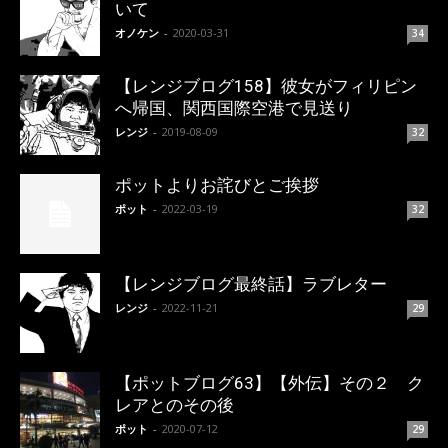
いて
オノケン
-
2020-03-31
34
【レンジブログ158】彼女がフィリピン
へ帰国、関西国際空港で見送り
レンジ
-
2019-08-09
32
ポットよりお詫びとご挨拶
ポット
-
2022-03-19
32
【レンジブログ最終話】ラブレター
レンジ
-
2022-11-21
29
【ポットブログ63】【外伝】その２ ク
レアとのその後
ポット
-
2020-07-12
29