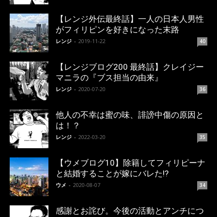
【レンジ外伝最終話】一人の日本人男性
がフィリピンを好きになった末路
レンジ
-
2019-11-22
40
【レンジブログ200 最終話】クレイジー
マニラの『ブス担当の由来』
レンジ
-
2020-07-20
36
他人の不幸は蜜の味、誹謗中傷の原因と
は！？
レンジ
-
2022-03-20
35
【ウメブログ10】除籍してフィリピーナ
と結婚することが嫁にバレた!?
ウメ
-
2020-08-07
34
感謝とお詫び。今後の活動とアンチにつ