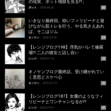
の現実、ポット地獄を見る!?」
ポット
-
2020-06-20
60
いきなり最終回。幼いフィリピーナと遊
びながら筋トレを行う。やる気さえあれ
ば、そこはジム
オノケン
-
2020-03-30
59
【レンジブログ198】浮気がバレて修羅
場!? 二人の彼女と話し合い
レンジ
-
2020-07-16
42
オノケンブログ最終話。受け継がれてい
く意思とスケベ心
オノケン
-
2019-07-15
41
【レンジブログ187】女優のようなフィ
リピーナとワンチャンなるか!?
レンジ
-
2020-07-01
41