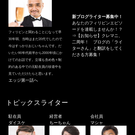
新ブログライター募集中！
あなたのフィリピンエピソ
ードを連載しませんか！？
フィリピンと関わることになって早
⇒
【お知らせ】クレマニ、
30年弱、当時はまだ20代でしたので
二周年！ ブログの「ライ
今はすっかりおじいちゃんです。だ
ターさん」と翻訳をしてく
いたい90年代前半から2000年頃にか
ださる方募集！
けてのお話です。立場も含め色々制
約のある中での元駐在員の珍道中を
見ていただけたらと思います。
エッジ第一話へ
トピックスライター
駐在員
経営者
会社員
ダイスケ
ちーちゃん
マシャ