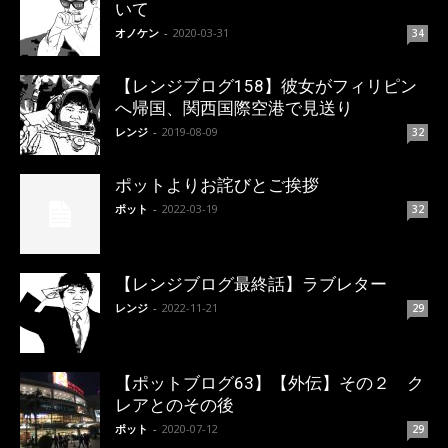
いて
オノケン
-
2020-03-31
34
【レンジブログ158】彼女がフィリピン
へ帰国、関西国際空港で見送り
レンジ
-
2019-08-09
32
ポットよりお詫びとご挨拶
ポット
-
2022-03-19
32
【レンジブログ最終話】ラブレター
レンジ
-
2022-11-21
29
【ポットブログ63】【外伝】その２ ク
レアとのその後
ポット
-
2020-07-12
29