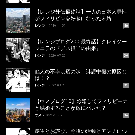
【レンジ外伝最終話】一人の日本人男性
がフィリピンを好きになった末路
レンジ
-
2019-11-22
40
【レンジブログ200 最終話】クレイジー
マニラの『ブス担当の由来』
レンジ
-
2020-07-20
36
他人の不幸は蜜の味、誹謗中傷の原因と
は！？
レンジ
-
2022-03-20
35
【ウメブログ10】除籍してフィリピーナ
と結婚することが嫁にバレた!?
ウメ
-
2020-08-07
34
感謝とお詫び。今後の活動とアンチにつ