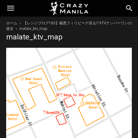
ホーム
【レンジブログ183】極悪フィリピーナ現る!? KTVナンバーワンの
彼女
malate_ktv_map
malate_ktv_map