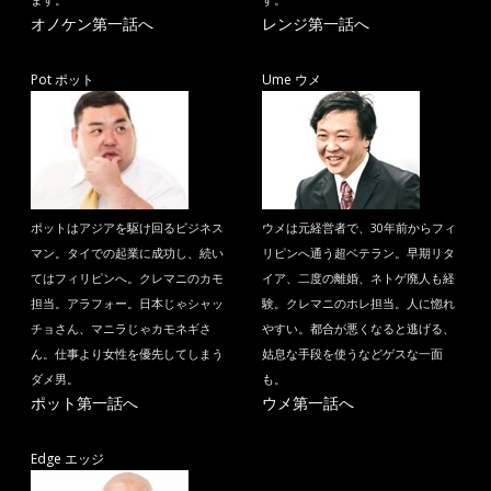
ます。
す。
オノケン第一話へ
レンジ第一話へ
Pot ポット
Ume ウメ
ポットはアジアを駆け回るビジネス
ウメは元経営者で、30年前からフィ
マン。タイでの起業に成功し、続い
リピンへ通う超ベテラン。早期リタ
てはフィリピンへ。クレマニのカモ
イア、二度の離婚、ネトゲ廃人も経
担当。アラフォー。日本じゃシャッ
験。クレマニのホレ担当。人に惚れ
チョさん、マニラじゃカモネギさ
やすい。都合が悪くなると逃げる、
ん。仕事より女性を優先してしまう
姑息な手段を使うなどゲスな一面
ダメ男。
も。
ポット第一話へ
ウメ第一話へ
Edge エッジ