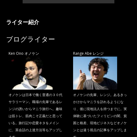
ライター紹介
ブログライター
Ken Ono オノケン
Range Abe レンジ
オノケンは日本で働く普通の３０代
オノケンの先輩、レンジ。あるきっ
サラリーマン。職場の先輩であるレ
かけからマニラを訪れるようにな
ンジの誘いからマニラ旅行へ。趣味
り、後に現地法人を持つまでに。実
は筋トレ、筋肉こそ正義だと思って
体験に基づいたフィリピンの闇、貧
いる。旅行記や恋愛ネタをメイン
困と格差、現地ビジネスなどオノケ
に、英会話の上達方法等もアップし
ンとは違う視点の記事をアップしま