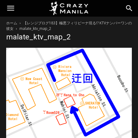
ホーム
【レンジブログ183】極悪フィリピーナ現る!? KTVナンバーワンの
彼女
malate_ktv_map_2
malate_ktv_map_2