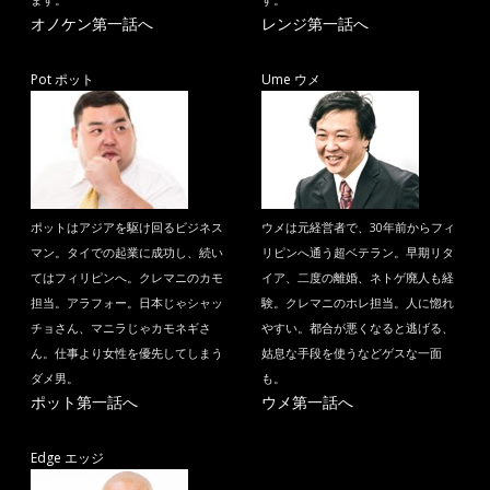
ます。
す。
オノケン第一話へ
レンジ第一話へ
Pot ポット
Ume ウメ
ポットはアジアを駆け回るビジネス
ウメは元経営者で、30年前からフィ
マン。タイでの起業に成功し、続い
リピンへ通う超ベテラン。早期リタ
てはフィリピンへ。クレマニのカモ
イア、二度の離婚、ネトゲ廃人も経
担当。アラフォー。日本じゃシャッ
験。クレマニのホレ担当。人に惚れ
チョさん、マニラじゃカモネギさ
やすい。都合が悪くなると逃げる、
ん。仕事より女性を優先してしまう
姑息な手段を使うなどゲスな一面
ダメ男。
も。
ポット第一話へ
ウメ第一話へ
Edge エッジ