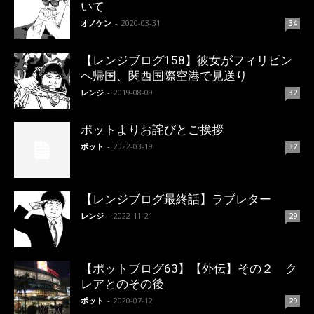
いて
オノケン
-
2020-03-31
34
【レンジブログ158】彼女がフィリピン
へ帰国、関西国際空港で見送り
レンジ
-
2019-08-09
32
ポットよりお詫びとご挨拶
ポット
-
2022-03-19
32
【レンジブログ最終話】ラブレター
レンジ
-
2022-11-21
29
【ポットブログ63】【外伝】その２ ク
レアとのその後
ポット
-
2020-07-12
29