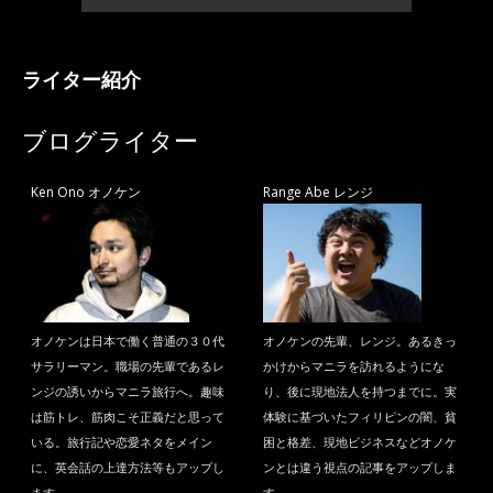
ライター紹介
ブログライター
Ken Ono オノケン
Range Abe レンジ
オノケンは日本で働く普通の３０代
オノケンの先輩、レンジ。あるきっ
サラリーマン。職場の先輩であるレ
かけからマニラを訪れるようにな
ンジの誘いからマニラ旅行へ。趣味
り、後に現地法人を持つまでに。実
は筋トレ、筋肉こそ正義だと思って
体験に基づいたフィリピンの闇、貧
いる。旅行記や恋愛ネタをメイン
困と格差、現地ビジネスなどオノケ
に、英会話の上達方法等もアップし
ンとは違う視点の記事をアップしま