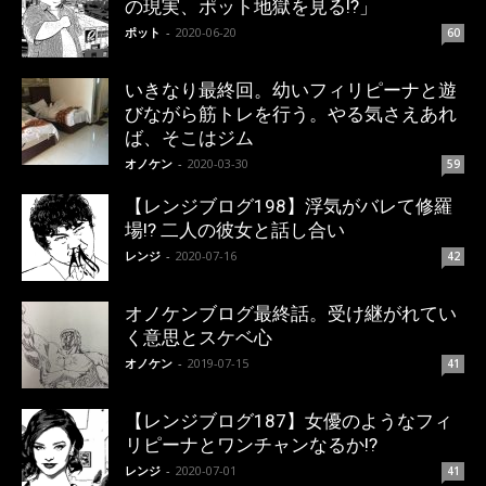
の現実、ポット地獄を見る!?」
ポット
-
2020-06-20
60
いきなり最終回。幼いフィリピーナと遊
びながら筋トレを行う。やる気さえあれ
ば、そこはジム
オノケン
-
2020-03-30
59
【レンジブログ198】浮気がバレて修羅
場!? 二人の彼女と話し合い
レンジ
-
2020-07-16
42
オノケンブログ最終話。受け継がれてい
く意思とスケベ心
オノケン
-
2019-07-15
41
【レンジブログ187】女優のようなフィ
リピーナとワンチャンなるか!?
レンジ
-
2020-07-01
41