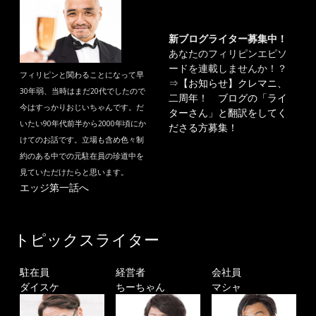
新ブログライター募集中！
あなたのフィリピンエピソ
ードを連載しませんか！？
フィリピンと関わることになって早
⇒
【お知らせ】クレマニ、
30年弱、当時はまだ20代でしたので
二周年！ ブログの「ライ
今はすっかりおじいちゃんです。だ
ターさん」と翻訳をしてく
いたい90年代前半から2000年頃にか
ださる方募集！
けてのお話です。立場も含め色々制
約のある中での元駐在員の珍道中を
見ていただけたらと思います。
エッジ第一話へ
トピックスライター
駐在員
経営者
会社員
ダイスケ
ちーちゃん
マシャ