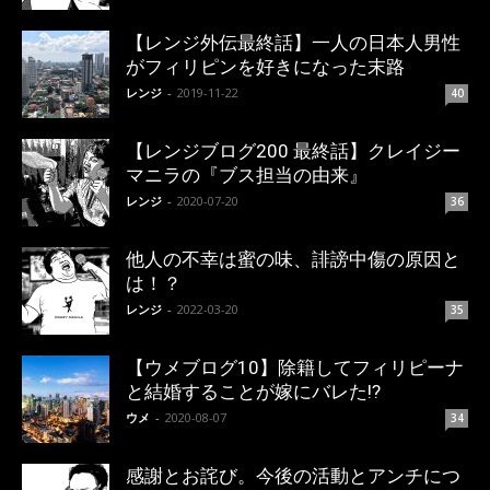
【レンジ外伝最終話】一人の日本人男性
がフィリピンを好きになった末路
レンジ
-
2019-11-22
40
【レンジブログ200 最終話】クレイジー
マニラの『ブス担当の由来』
レンジ
-
2020-07-20
36
他人の不幸は蜜の味、誹謗中傷の原因と
は！？
レンジ
-
2022-03-20
35
【ウメブログ10】除籍してフィリピーナ
と結婚することが嫁にバレた!?
ウメ
-
2020-08-07
34
感謝とお詫び。今後の活動とアンチにつ