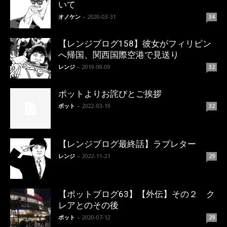
いて
オノケン
-
2020-03-31
34
【レンジブログ158】彼女がフィリピン
へ帰国、関西国際空港で見送り
レンジ
-
2019-08-09
32
ポットよりお詫びとご挨拶
ポット
-
2022-03-19
32
【レンジブログ最終話】ラブレター
レンジ
-
2022-11-21
29
【ポットブログ63】【外伝】その２ ク
レアとのその後
ポット
-
2020-07-12
29