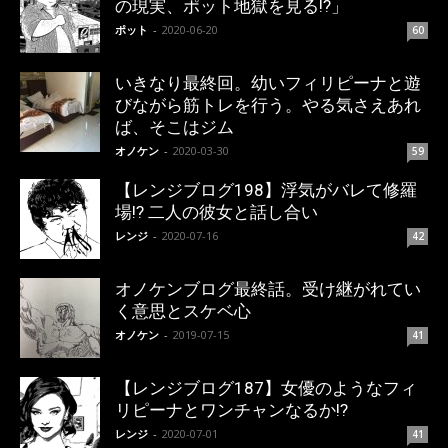
の現実、ポット地獄を見る!?」
ポット
-
2020-06-20
60
いきなり最終回。幼いフィリピーナと遊
びながら筋トレを行う。やる気さえあれ
ば、そこはジム
オノケン
-
2020-03-30
59
【レンジブログ198】浮気がバレて修羅
場!? 二人の彼女と話し合い
レンジ
-
2020-07-16
42
オノケンブログ最終話。受け継がれてい
く意思とスケベ心
オノケン
-
2019-07-15
41
【レンジブログ187】女優のようなフィ
リピーナとワンチャンなるか!?
レンジ
-
2020-07-01
41