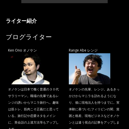
ライター紹介
ブログライター
Ken Ono オノケン
Range Abe レンジ
オノケンは日本で働く普通の３０代
オノケンの先輩、レンジ。あるきっ
サラリーマン。職場の先輩であるレ
かけからマニラを訪れるようにな
ンジの誘いからマニラ旅行へ。趣味
り、後に現地法人を持つまでに。実
は筋トレ、筋肉こそ正義だと思って
体験に基づいたフィリピンの闇、貧
いる。旅行記や恋愛ネタをメイン
困と格差、現地ビジネスなどオノケ
に、英会話の上達方法等もアップし
ンとは違う視点の記事をアップしま