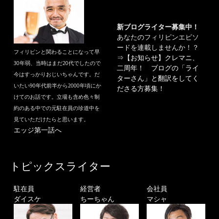
新ブログライター募集中！
あなたのフィリピンエピソ
ードを連載しませんか！？
フィリピンと関わることになって早
⇒
【お知らせ】クレマニ、
30年弱、当時はまだ20代でしたので
二周年！ ブログの「ライ
今はすっかりおじいちゃんです。だ
ターさん」と翻訳をしてく
いたい90年代前半から2000年頃にか
ださる方募集！
けてのお話です。立場も含め色々制
約のある中での元駐在員の珍道中を
見ていただけたらと思います。
エッジ第一話へ
トピックスライター
駐在員
経営者
会社員
ダイスケ
ちーちゃん
マシャ