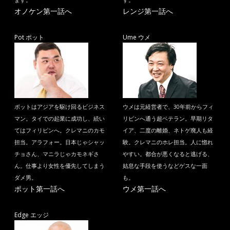
ます。
す。
オノケン第一話へ
レンジ第一話へ
Pot ポット
Ume ウメ
ポットはアジアを駆け回るビジネス
ウメは元経営者で、30年前からフィ
マン。タイでの起業に成功し、続い
リピンへ通う超ベテラン。早期リタ
てはフィリピンへ。クレマニのカモ
イア、二度の離婚、ネトゲ廃人も経
担当。アラフォー。日本じゃシャッ
験。クレマニのホレ担当。人に惚れ
チョさん、マニラじゃカモネギさ
やすい。都合が悪くなると逃げる、
ん。仕事より女性を優先してしまう
姑息な手段を使うなどゲスな一面
ダメ男。
も。
ポット第一話へ
ウメ第一話へ
Edge エッジ