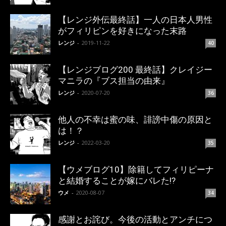
【レンジ外伝最終話】一人の日本人男性
がフィリピンを好きになった末路
レンジ
-
2019-11-22
40
【レンジブログ200 最終話】クレイジー
マニラの『ブス担当の由来』
レンジ
-
2020-07-20
36
他人の不幸は蜜の味、誹謗中傷の原因と
は！？
レンジ
-
2022-03-20
35
【ウメブログ10】除籍してフィリピーナ
と結婚することが嫁にバレた!?
ウメ
-
2020-08-07
34
感謝とお詫び。今後の活動とアンチにつ