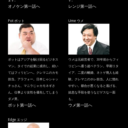
オノケン第一話へ
レンジ第一話へ
Pot ポット
Ume ウメ
ポットはアジアを駆け回るビジネス
ウメは元経営者で、30年前からフィ
マン。タイでの起業に成功し、続い
リピンへ通う超ベテラン。早期リタ
てはフィリピンへ。クレマニのカモ
イア、二度の離婚、ネトゲ廃人も経
担当。アラフォー。日本じゃシャッ
験。クレマニのホレ担当。人に惚れ
チョさん、マニラじゃカモネギさ
やすい。都合が悪くなると逃げる、
ん。仕事より女性を優先してしまう
姑息な手段を使うなどゲスな一面
ダメ男。
も。
ポット第一話へ
ウメ第一話へ
Edge エッジ