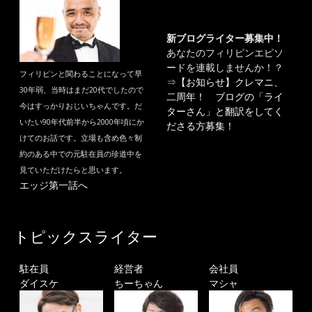
新ブログライター募集中！
あなたのフィリピンエピソ
ードを連載しませんか！？
フィリピンと関わることになって早
⇒
【お知らせ】クレマニ、
30年弱、当時はまだ20代でしたので
二周年！ ブログの「ライ
今はすっかりおじいちゃんです。だ
ターさん」と翻訳をしてく
いたい90年代前半から2000年頃にか
ださる方募集！
けてのお話です。立場も含め色々制
約のある中での元駐在員の珍道中を
見ていただけたらと思います。
エッジ第一話へ
トピックスライター
駐在員
経営者
会社員
ダイスケ
ちーちゃん
マシャ