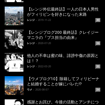
【レンジ外伝最終話】一人の日本人男性
がフィリピンを好きになった末路
レンジ
-
2019-11-22
40
【レンジブログ200 最終話】クレイジー
マニラの『ブス担当の由来』
レンジ
-
2020-07-20
36
他人の不幸は蜜の味、誹謗中傷の原因と
は！？
レンジ
-
2022-03-20
35
【ウメブログ10】除籍してフィリピーナ
と結婚することが嫁にバレた!?
ウメ
-
2020-08-07
34
感謝とお詫び。今後の活動とアンチにつ