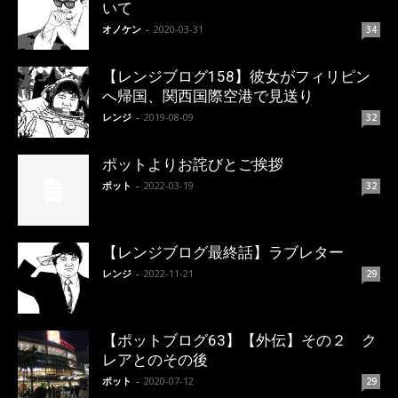
いて
オノケン
-
2020-03-31
34
【レンジブログ158】彼女がフィリピン
へ帰国、関西国際空港で見送り
レンジ
-
2019-08-09
32
ポットよりお詫びとご挨拶
ポット
-
2022-03-19
32
【レンジブログ最終話】ラブレター
レンジ
-
2022-11-21
29
【ポットブログ63】【外伝】その２ ク
レアとのその後
ポット
-
2020-07-12
29