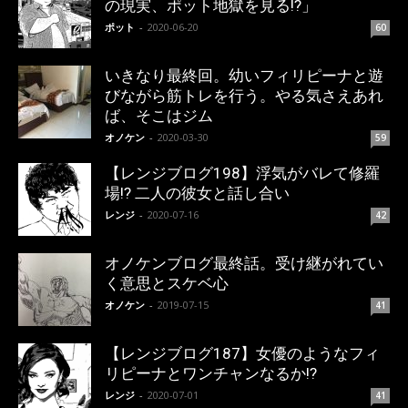
の現実、ポット地獄を見る!?」
ポット
-
2020-06-20
60
いきなり最終回。幼いフィリピーナと遊
びながら筋トレを行う。やる気さえあれ
ば、そこはジム
オノケン
-
2020-03-30
59
【レンジブログ198】浮気がバレて修羅
場!? 二人の彼女と話し合い
レンジ
-
2020-07-16
42
オノケンブログ最終話。受け継がれてい
く意思とスケベ心
オノケン
-
2019-07-15
41
【レンジブログ187】女優のようなフィ
リピーナとワンチャンなるか!?
レンジ
-
2020-07-01
41