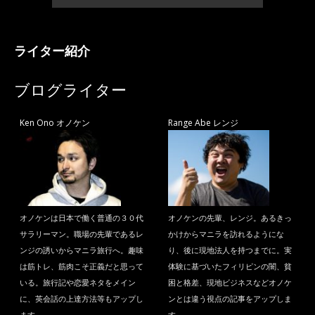
ライター紹介
ブログライター
Ken Ono オノケン
Range Abe レンジ
オノケンは日本で働く普通の３０代
オノケンの先輩、レンジ。あるきっ
サラリーマン。職場の先輩であるレ
かけからマニラを訪れるようにな
ンジの誘いからマニラ旅行へ。趣味
り、後に現地法人を持つまでに。実
は筋トレ、筋肉こそ正義だと思って
体験に基づいたフィリピンの闇、貧
いる。旅行記や恋愛ネタをメイン
困と格差、現地ビジネスなどオノケ
に、英会話の上達方法等もアップし
ンとは違う視点の記事をアップしま
ます。
す。