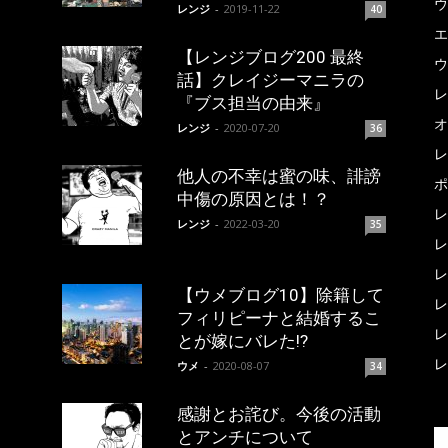
ウ
レンジ
-
2019-11-22
40
エ
【レンジブログ200 最終
ウ
話】クレイジーマニラの
レ
『ブス担当の由来』
オ
レンジ
-
2020-07-20
36
レ
他人の不幸は蜜の味、誹謗
ポ
中傷の原因とは！？
レ
レンジ
-
2022-03-20
35
レ
レ
【ウメブログ10】除籍して
レ
フィリピーナと結婚するこ
レ
とが嫁にバレた!?
レ
ウメ
-
2020-08-07
34
感謝とお詫び。今後の活動
とアンチについて