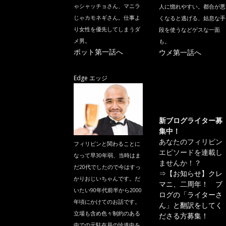
ゃシャッチョさん、マニラ
人に惚れやすい。都合が悪
じゃカモネギさん。仕事よ
くなると逃げる、姑息な手
り女性を優先してしまうダ
段を使うなどゲスな一面
メ男。
も。
ポット第一話へ
ウメ第一話へ
Edge エッジ
新ブログライター募
集中！
あなたのフィリピン
フィリピンと関わることに
エピソードを連載し
なって早30年弱、当時はま
ませんか！？
だ20代でしたので今はすっ
⇒
【お知らせ】クレ
かりおじいちゃんです。だ
マニ、二周年！ ブ
いたい90年代前半から2000
ログの「ライターさ
年頃にかけてのお話です。
ん」と翻訳をしてく
立場も含め色々制約のある
ださる方募集！
中での元駐在員の珍道中を