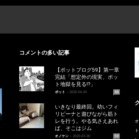
コメントの多い記事
【ポットブログ59】第一章
完結「想定外の現実、ポッ
ト地獄を見る!?」
ポット
-
2020-06-20
60
いきなり最終回。幼いフィ
リピーナと遊びながら筋ト
レを行う。やる気さえあれ
オ
ば、そこはジム
ト
オノケン
-
2020-03-30
59