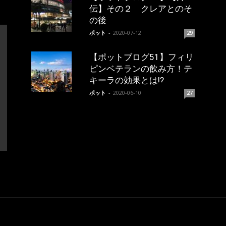
伝】その２ クレアとのそ
の後
ポット
-
2020-07-12
29
【ポットブログ51】フィリ
ピンベテランの飲み方！テ
キーラの効果とは!?
ポット
-
2020-06-10
27