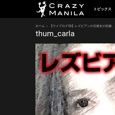
ク
トピックス
ホーム
【ウメブログ38】レズビアンの元彼女が妊娠
レ
thum_carla
イ
ジ
ー
マ