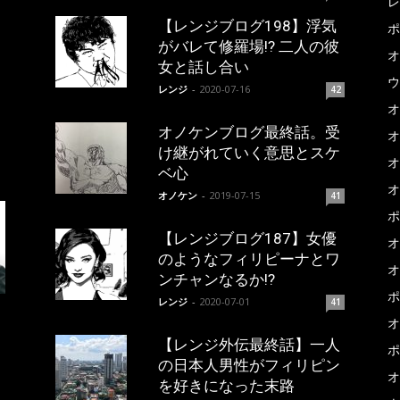
レ
【レンジブログ198】浮気
ポ
がバレて修羅場!? 二人の彼
オ
女と話し合い
ウ
レンジ
-
2020-07-16
42
オ
オノケンブログ最終話。受
オ
け継がれていく意思とスケ
オ
ベ心
オ
オノケン
-
2019-07-15
41
ポ
【レンジブログ187】女優
オ
のようなフィリピーナとワ
オ
ンチャンなるか!?
ポ
レンジ
-
2020-07-01
41
オ
【レンジ外伝最終話】一人
ポ
の日本人男性がフィリピン
オ
を好きになった末路