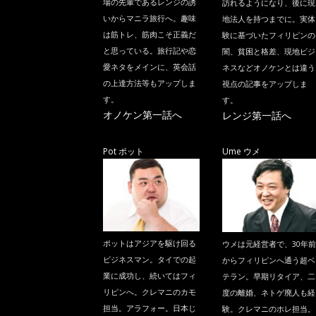
場の先輩であるレンジの誘
訪れるようになり、後に現
いからマニラ旅行へ。趣味
地法人を持つまでに。実体
は筋トレ、筋肉こそ正義だ
験に基づいたフィリピンの
と思っている。旅行記や恋
闇、貧困と格差、現地ビジ
愛ネタをメインに、英会話
ネスなどオノケンとは違う
の上達方法等もアップしま
視点の記事をアップしま
す。
す。
オノケン第一話へ
レンジ第一話へ
Pot ポット
Ume ウメ
ポットはアジアを駆け回る
ウメは元経営者で、30年前
ビジネスマン。タイでの起
からフィリピンへ通う超ベ
業に成功し、続いてはフィ
テラン。早期リタイア、二
リピンへ。クレマニのカモ
度の離婚、ネトゲ廃人も経
担当。アラフォー。日本じ
験。クレマニのホレ担当。