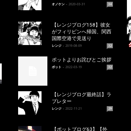
オノケン
-
2020-03-31
34
【レンジブログ158】彼女
がフィリピンへ帰国、関西
国際空港で見送り
レンジ
-
2019-08-09
32
ポットよりお詫びとご挨拶
ポット
-
2022-03-19
32
【レンジブログ最終話】ラ
ブレター
レンジ
-
2022-11-21
29
【ポットブログ63】【外