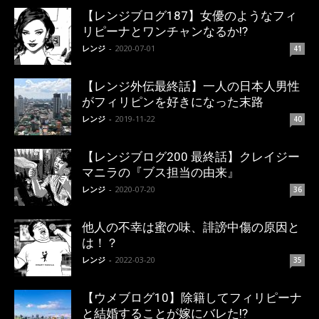
【レンジブログ187】女優のようなフィ
リピーナとワンチャンなるか!?
レンジ
-
2020-07-01
41
【レンジ外伝最終話】一人の日本人男性
がフィリピンを好きになった末路
レンジ
-
2019-11-22
40
【レンジブログ200 最終話】クレイジー
マニラの『ブス担当の由来』
レンジ
-
2020-07-20
36
他人の不幸は蜜の味、誹謗中傷の原因と
は！？
レンジ
-
2022-03-20
35
【ウメブログ10】除籍してフィリピーナ
と結婚することが嫁にバレた!?