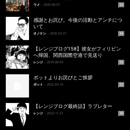
ウメ
-
2020-08-07
34
感謝とお詫び。今後の活動とアンチにつ
いて
オノケン
-
2020-03-31
34
【レンジブログ158】彼女がフィリピン
へ帰国、関西国際空港で見送り
レンジ
-
2019-08-09
32
ポットよりお詫びとご挨拶
ポット
-
2022-03-19
32
【レンジブログ最終話】ラブレター
レンジ
-
2022-11-21
29