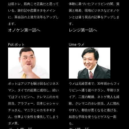
は筋トレ、筋肉こそ正義だと思って
体験に基づいたフィリピンの闇、貧
いる。旅行記や恋愛ネタをメイン
困と格差、現地ビジネスなどオノケ
に、英会話の上達方法等もアップし
ンとは違う視点の記事をアップしま
ます。
す。
オノケン第一話へ
レンジ第一話へ
Pot ポット
Ume ウメ
ポットはアジアを駆け回るビジネス
ウメは元経営者で、30年前からフィ
マン。タイでの起業に成功し、続い
リピンへ通う超ベテラン。早期リタ
てはフィリピンへ。クレマニのカモ
イア、二度の離婚、ネトゲ廃人も経
担当。アラフォー。日本じゃシャッ
験。クレマニのホレ担当。人に惚れ
チョさん、マニラじゃカモネギさ
やすい。都合が悪くなると逃げる、
ん。仕事より女性を優先してしまう
姑息な手段を使うなどゲスな一面
ダメ男。
も。