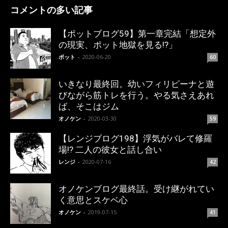
コメントの多い記事
【ポットブログ59】第一章完結「想定外
の現実、ポット地獄を見る!?」
ポット
-
2020-06-20
60
いきなり最終回。幼いフィリピーナと遊
びながら筋トレを行う。やる気さえあれ
ば、そこはジム
オノケン
-
2020-03-30
59
【レンジブログ198】浮気がバレて修羅
場!? 二人の彼女と話し合い
レンジ
-
2020-07-16
42
オノケンブログ最終話。受け継がれてい
く意思とスケベ心
オノケン
-
2019-07-15
41