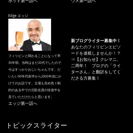
ポット第一話へ
ウメ第一話へ
Edge エッジ
新ブログライター募集中！
あなたのフィリピンエピソ
ードを連載しませんか！？
フィリピンと関わることになって早
⇒
【お知らせ】クレマニ、
30年弱、当時はまだ20代でしたので
二周年！ ブログの「ライ
今はすっかりおじいちゃんです。だ
ターさん」と翻訳をしてく
いたい90年代前半から2000年頃にか
ださる方募集！
けてのお話です。立場も含め色々制
約のある中での元駐在員の珍道中を
見ていただけたらと思います。
エッジ第一話へ
トピックスライター