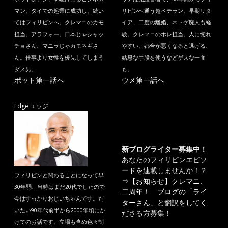
マン。タイでの起業に成功し、続い
リピンへ通う超ベテラン。早期リタ
てはフィリピンへ。クレマニのカモ
イア、二度の離婚、ネトゲ廃人も経
担当。アラフォー。日本じゃシャッ
験。クレマニのホレ担当。人に惚れ
チョさん、マニラじゃカモネギさ
やすい。都合が悪くなると逃げる、
ん。仕事より女性を優先してしまう
姑息な手段を使うなどゲスな一面
ダメ男。
も。
ポット第一話へ
ウメ第一話へ
Edge エッジ
新ブログライター募集中！
あなたのフィリピンエピソ
ードを連載しませんか！？
フィリピンと関わることになって早
⇒
【お知らせ】クレマニ、
30年弱、当時はまだ20代でしたので
二周年！ ブログの「ライ
今はすっかりおじいちゃんです。だ
ターさん」と翻訳をしてく
いたい90年代前半から2000年頃にか
ださる方募集！
けてのお話です。立場も含め色々制