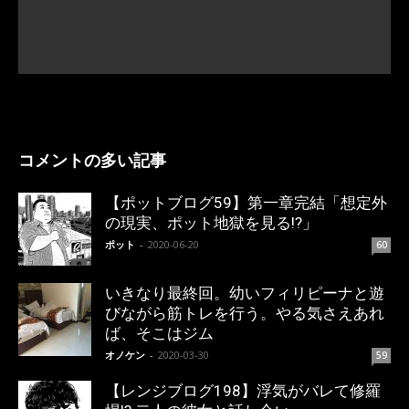
コメントの多い記事
【ポットブログ59】第一章完結「想定外
の現実、ポット地獄を見る!?」
ポット
-
2020-06-20
60
いきなり最終回。幼いフィリピーナと遊
びながら筋トレを行う。やる気さえあれ
ば、そこはジム
オノケン
-
2020-03-30
59
【レンジブログ198】浮気がバレて修羅