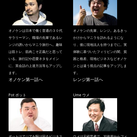
オノケンは日本で働く普通の３０代
オノケンの先輩、レンジ。あるきっ
サラリーマン。職場の先輩であるレ
かけからマニラを訪れるようにな
ンジの誘いからマニラ旅行へ。趣味
り、後に現地法人を持つまでに。実
は筋トレ、筋肉こそ正義だと思って
体験に基づいたフィリピンの闇、貧
いる。旅行記や恋愛ネタをメイン
困と格差、現地ビジネスなどオノケ
に、英会話の上達方法等もアップし
ンとは違う視点の記事をアップしま
ます。
す。
オノケン第一話へ
レンジ第一話へ
Pot ポット
Ume ウメ
ポットはアジアを駆け回るビジネス
ウメは元経営者で、30年前からフィ