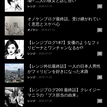
場!? 二人の彼女と話し合い
レンジ
-
2020-07-16
42
オノケンブログ最終話。受け継がれてい
く意思とスケベ心
オノケン
-
2019-07-15
41
【レンジブログ187】女優のようなフィ
リピーナとワンチャンなるか!?
レンジ
-
2020-07-01
41
【レンジ外伝最終話】一人の日本人男性
がフィリピンを好きになった末路
レンジ
-
2019-11-22
40
【レンジブログ200 最終話】クレイジー
マニラの『ブス担当の由来』
レンジ
-
2020-07-20
36