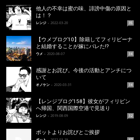
他人の不幸は蜜の味、誹謗中傷の原因と
は！？
レンジ
-
2022-03-20
35
【ウメブログ10】除籍してフィリピーナ
と結婚することが嫁にバレた!?
ウメ
-
2020-08-07
34
感謝とお詫び。今後の活動とアンチにつ
いて
オノケン
-
2020-03-31
34
【レンジブログ158】彼女がフィリピン
へ帰国、関西国際空港で見送り
レンジ
-
2019-08-09
32
ポットよりお詫びとご挨拶
ポット
-
2022-03-19
32