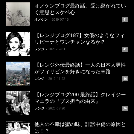
オノケンブログ最終話。受け継がれてい
く意思とスケベ心
オノケン
-
2019-07-15
41
【レンジブログ187】女優のようなフィ
リピーナとワンチャンなるか!?
レンジ
-
2020-07-01
41
【レンジ外伝最終話】一人の日本人男性
がフィリピンを好きになった末路
レンジ
-
2019-11-22
40
【レンジブログ200 最終話】クレイジー
マニラの『ブス担当の由来』
レンジ
-
2020-07-20
36
他人の不幸は蜜の味、誹謗中傷の原因と
は！？