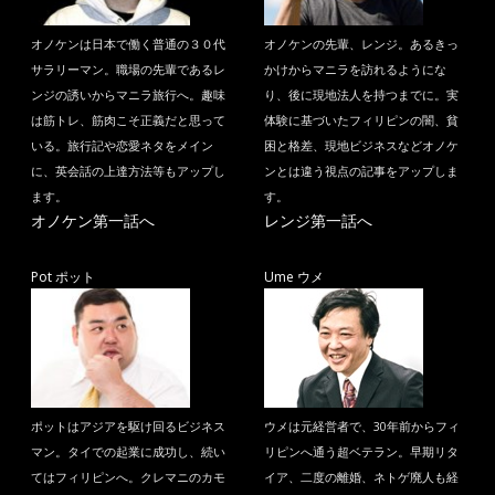
オノケンは日本で働く普通の３０代
オノケンの先輩、レンジ。あるきっ
サラリーマン。職場の先輩であるレ
かけからマニラを訪れるようにな
ンジの誘いからマニラ旅行へ。趣味
り、後に現地法人を持つまでに。実
は筋トレ、筋肉こそ正義だと思って
体験に基づいたフィリピンの闇、貧
いる。旅行記や恋愛ネタをメイン
困と格差、現地ビジネスなどオノケ
に、英会話の上達方法等もアップし
ンとは違う視点の記事をアップしま
ます。
す。
オノケン第一話へ
レンジ第一話へ
Pot ポット
Ume ウメ
ポットはアジアを駆け回るビジネス
ウメは元経営者で、30年前からフィ
マン。タイでの起業に成功し、続い
リピンへ通う超ベテラン。早期リタ
てはフィリピンへ。クレマニのカモ
イア、二度の離婚、ネトゲ廃人も経