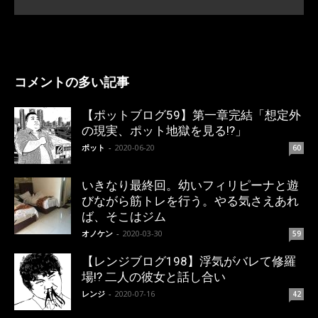
コメントの多い記事
【ポットブログ59】第一章完結「想定外
の現実、ポット地獄を見る!?」
ポット
-
2020-06-20
60
いきなり最終回。幼いフィリピーナと遊
びながら筋トレを行う。やる気さえあれ
ば、そこはジム
オノケン
-
2020-03-30
59
【レンジブログ198】浮気がバレて修羅
場!? 二人の彼女と話し合い
レンジ
-
2020-07-16
42