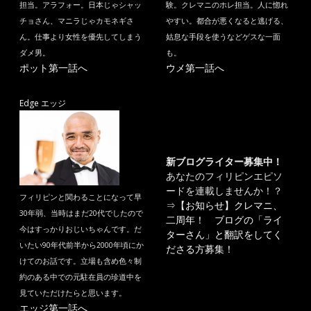
担当。アラフォー。日本じゃシャッ
験。クレマニのホレ担当。人に惚れ
チョさん、マニラじゃカモネギさ
やすい。都合が悪くなると逃げる、
ん。仕事より女性を優先してしまう
姑息な手段を使うなどゲスな一面
ダメ男。
も。
ポット第一話へ
ウメ第一話へ
Edge エッジ
新ブログライター募集中！
あなたのフィリピンエピソ
ードを連載しませんか！？
フィリピンと関わることになって早
⇒
【お知らせ】クレマニ、
30年弱、当時はまだ20代でしたので
二周年！ ブログの「ライ
今はすっかりおじいちゃんです。だ
ターさん」と翻訳をしてく
いたい90年代前半から2000年頃にか
ださる方募集！
けてのお話です。立場も含め色々制
約のある中での元駐在員の珍道中を
見ていただけたらと思います。
エッジ第一話へ