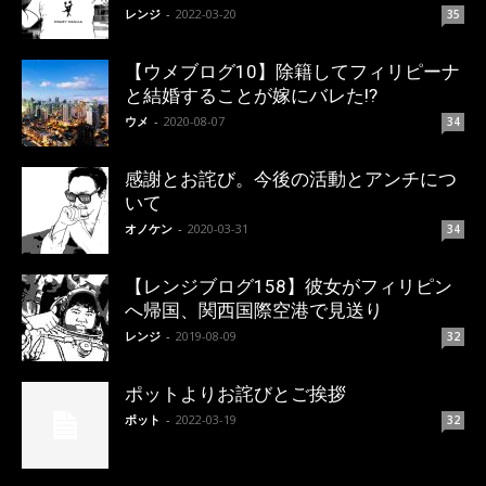
レンジ
-
2022-03-20
35
【ウメブログ10】除籍してフィリピーナ
と結婚することが嫁にバレた!?
ウメ
-
2020-08-07
34
感謝とお詫び。今後の活動とアンチにつ
いて
オノケン
-
2020-03-31
34
【レンジブログ158】彼女がフィリピン
へ帰国、関西国際空港で見送り
レンジ
-
2019-08-09
32
ポットよりお詫びとご挨拶
ポット
-
2022-03-19
32