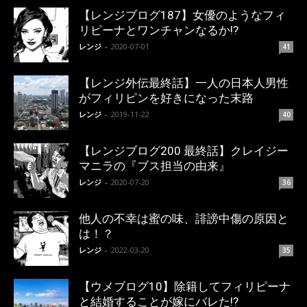
【レンジブログ187】女優のようなフィ
リピーナとワンチャンなるか!?
レンジ
-
2020-07-01
41
【レンジ外伝最終話】一人の日本人男性
がフィリピンを好きになった末路
レンジ
-
2019-11-22
40
【レンジブログ200 最終話】クレイジー
マニラの『ブス担当の由来』
レンジ
-
2020-07-20
36
他人の不幸は蜜の味、誹謗中傷の原因と
は！？
レンジ
-
2022-03-20
35
【ウメブログ10】除籍してフィリピーナ
と結婚することが嫁にバレた!?