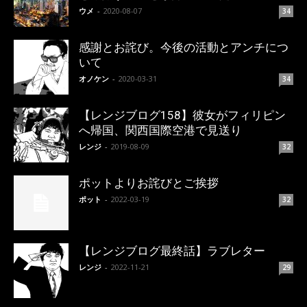
ウメ
-
2020-08-07
34
感謝とお詫び。今後の活動とアンチにつ
いて
オノケン
-
2020-03-31
34
【レンジブログ158】彼女がフィリピン
へ帰国、関西国際空港で見送り
レンジ
-
2019-08-09
32
ポットよりお詫びとご挨拶
ポット
-
2022-03-19
32
【レンジブログ最終話】ラブレター
レンジ
-
2022-11-21
29