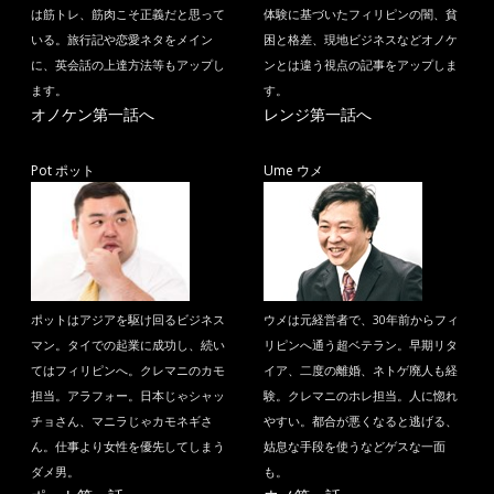
は筋トレ、筋肉こそ正義だと思って
体験に基づいたフィリピンの闇、貧
いる。旅行記や恋愛ネタをメイン
困と格差、現地ビジネスなどオノケ
に、英会話の上達方法等もアップし
ンとは違う視点の記事をアップしま
ます。
す。
オノケン第一話へ
レンジ第一話へ
Pot ポット
Ume ウメ
ポットはアジアを駆け回るビジネス
ウメは元経営者で、30年前からフィ
マン。タイでの起業に成功し、続い
リピンへ通う超ベテラン。早期リタ
てはフィリピンへ。クレマニのカモ
イア、二度の離婚、ネトゲ廃人も経
担当。アラフォー。日本じゃシャッ
験。クレマニのホレ担当。人に惚れ
チョさん、マニラじゃカモネギさ
やすい。都合が悪くなると逃げる、
ん。仕事より女性を優先してしまう
姑息な手段を使うなどゲスな一面
ダメ男。
も。