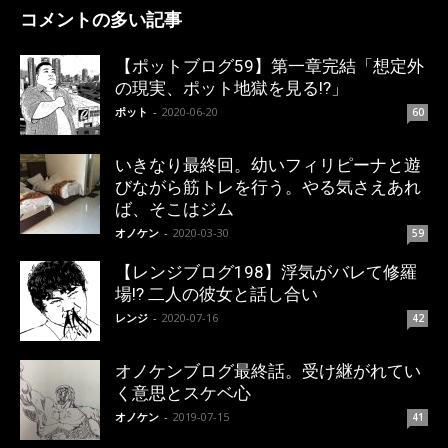
コメントの多い記事
【ポットブログ59】第一章完結「想定外
の現実、ポット地獄を見る!?」
ポット
-
2020-06-20
60
いきなり最終回。幼いフィリピーナと遊
びながら筋トレを行う。やる気さえあれ
ば、そこはジム
オノケン
-
2020-03-30
59
【レンジブログ198】浮気がバレて修羅
場!? 二人の彼女と話し合い
レンジ
-
2020-07-16
42
オノケンブログ最終話。受け継がれてい
く意思とスケベ心
オノケン
-
2019-07-15
41