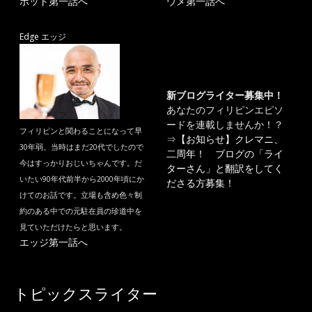
ポット第一話へ
ウメ第一話へ
Edge エッジ
新ブログライター募集中！
あなたのフィリピンエピソ
ードを連載しませんか！？
フィリピンと関わることになって早
⇒
【お知らせ】クレマニ、
30年弱、当時はまだ20代でしたので
二周年！ ブログの「ライ
今はすっかりおじいちゃんです。だ
ターさん」と翻訳をしてく
いたい90年代前半から2000年頃にか
ださる方募集！
けてのお話です。立場も含め色々制
約のある中での元駐在員の珍道中を
見ていただけたらと思います。
エッジ第一話へ
トピックスライター